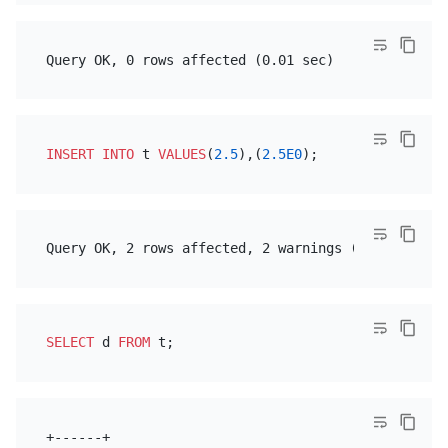
INSERT INTO
 t 
VALUES
(
2.5
),(
2.5E0
SELECT
 d 
FROM
+------+
