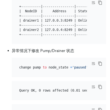
+----------|----------------|--------|--------
|  NodeID  |     Address    | State  |   Max_C
+----------|----------------|--------|--------
| drainer1 | 127.0.0.3:8249 | Online | 4085537
+----------|----------------|--------|--------
| drainer2 | 127.0.0.4:8249 | Online | 4085537
异常情况下修改 Pump/Drainer 状态
change pump 
to
 node_state 
=
'paused'
for
 node_i