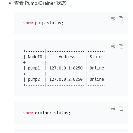
查看 Pump/Drainer 状态
show
+--------|----------------|--------|----------
| NodeID |     Address    | State  |   Max_Com
+--------|----------------|--------|----------
| pump1  | 127.0.0.1:8250 | Online | 408553768
+--------|----------------|--------|----------
| pump2  | 127.0.0.2:8250 | Online | 408553768
show