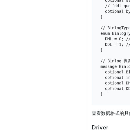
  optional st
  // `ddl_q
  optional by
}

// BinlogTy
enum BinlogTy
  DML = 0; //
  DDL = 1; //
}

// Binlo
message Binlo
  optional Bi
  optional in
  optional DM
  optional DD
查看数据格式的具
Driver