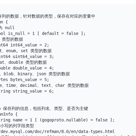
n 保存列的数据，针对数据的类型，保存在对应的变量中

n {

 null

ol is_null = 1 [ default = false ];

t 类型的数据

t64 int64_value = 2;

nt、enum, set 类型的数据

nt64 uint64_value = 3;

oat、double 类型的数据

uble double_value = 4;

t、blob、binary、json 类型的数据

tes bytes_value = 5;

te、time、decimal、text、char 类型的数据

ring string_value = 6;

Info 保存列的信息，包括列名、类型、是否为主键

nInfo {

ring name = 1 [ (gogoproto.nullable) = false ];

 中小写的列字段类型

dev.mysql.com/doc/refman/8.0/en/data-types.html
