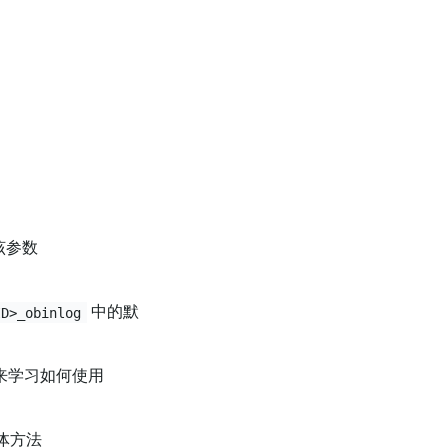
置该参数
中的默
ID>_obinlog
码来学习如何使用
具体方法