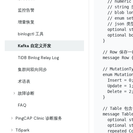
  // numeric
  // string 
监控告警
  // blob lon
  // enum set
增量恢复
  // json 类
  optional s
binlogctl 工具
  optional b
}

Kafka 自定义开发
// Row 保存
message Row {
TiDB Binlog Relay Log
// Mutation
集群间双向同步
enum Mutation
  Insert = 0;
术语表
  Update = 1;
  Delete = 2;
故障诊断
}

FAQ
// Table 
message Table
PingCAP Clinic 诊断服务
  optional st
  optional st
TiSpark
  repeated Co