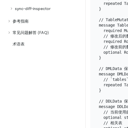
  repeated Ta
sync-diff-inspector
}

// TableMu
参考指南
message Table
  required Mu
常见问题解答 (FAQ)
  // 修改后的
  required Ro
术语表
  // 修改前的数
  optional Ro
}

// DMLDat
message DMLDa
  // `tab
  repeated Ta
}

// DDLData 
message DDLDa
  // 当前使用
  optional st
  // 相关表
