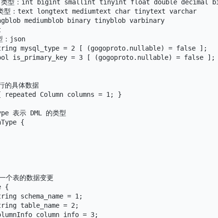
 类型：int bigint smallint tinyint float double decimal bi
类型：text longtext mediumtext char tinytext varchar

gblob mediumblob binary tinyblob varbinary



型：json

tring mysql_type = 2 [ (gogoproto.nullable) = false ];

ool is_primary_key = 3 [ (gogoproto.nullable) = false ];

一行的具体数据

 repeated Column columns = 1; }

Type 表示 DML 的类型

Type {







包含一个表的数据变更

 {

ring schema_name = 1;

ring table_name = 2;

lumnInfo column_info = 3;
