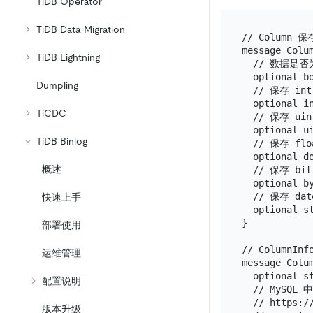
TiDB Operator
TiDB Data Migration
// Colum
message Colum
TiDB Lightning
  // 数据是否为
  optional bo
Dumpling
  // 保存 in
  optional in
TiCDC
  // 保存 ui
  optional ui
TiDB Binlog
  // 保存 fl
  optional do
概述
  // 保存 bi
  optional by
  // 保存 da
快速上手
  optional st
}

部署使用
// Column
运维管理
message Colum
  optional st
配置说明
  // MySQL
  // https://
版本升级