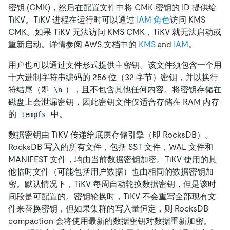
密钥 (CMK)，然后在配置文件中将 CMK 密钥的 ID 提供给
TiKV。TiKV 进程在运行时可以通过
IAM 角色
访问 KMS
CMK。如果 TiKV 无法访问 KMS CMK，TiKV 就无法启动或
重新启动。详情参阅 AWS 文档中的
KMS
and
IAM
。
用户也可以通过文件形式提供主密钥。该文件须包含一个用
十六进制字符串编码的 256 位（32 字节）密钥，并以换行
符结尾（即
），且不包含其他任何内容。将密钥存储在
\n
磁盘上会泄漏密钥，因此密钥文件仅适合存储在 RAM 内存
的
中。
tempfs
数据密钥由 TiKV 传递给底层存储引擎（即 RocksDB）。
RocksDB 写入的所有文件，包括 SST 文件，WAL 文件和
MANIFEST 文件，均由当前数据密钥加密。TiKV 使用的其
他临时文件（可能包括用户数据）也由相同的数据密钥加
密。默认情况下，TiKV 每周自动轮换数据密钥，但是该时
间段是可配置的。密钥轮换时，TiKV 不会重写全部现有文
件来替换密钥，但如果集群的写入量恒定，则 RocksDB
compaction 会将使用最新的数据密钥对数据重新加密。