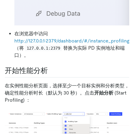
在浏览器中访问
http://127.0.0.1:2379/dashboard/#/instance_profiling
（将
替换为实际 PD 实例地址和端
127.0.0.1:2379
口）。
开始性能分析
在实例性能分析页面，选择至少一个目标实例和分析类型，
确定性能分析时长（默认为 30 秒）。点击
开始分析
(Start
Profiling) ：