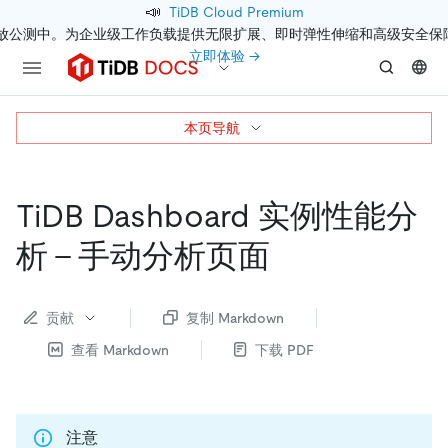
📣
TiDB Cloud Premium
开放公测中。为企业级工作负载提供无限扩展、即时弹性伸缩和高级安全保
立即体验 →
本页导航
TiDB Dashboard 实例性能分
析 - 手动分析页面
贡献
复制 Markdown
查看 Markdown
下载 PDF
注意