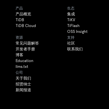
产品
生态
产品概览
集成
TiDB
TiKV
TiDB Cloud
TiFlash
OSS Insight
资源
支持
常见问题解答
社区
开发者手册
联系我们
博客
Education
llms.txt
公司
关于我们
招贤纳士
新闻报道