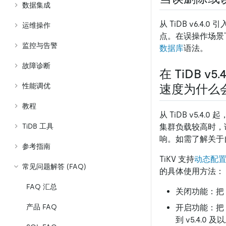
数据集成
从 TiDB v6.4
运维操作
点。在误操作场景下
监控与告警
数据库
语法。
故障诊断
在 TiDB
性能调优
速度为什么
教程
从 TiDB v5.4
集群负载较高时，
TiDB 工具
响。如需了解关于
参考指南
TiKV 支持
动态配
常见问题解答 (FAQ)
的具体使用方法：
FAQ 汇总
关闭功能：把 
开启功能：把
产品 FAQ
到 v5.4