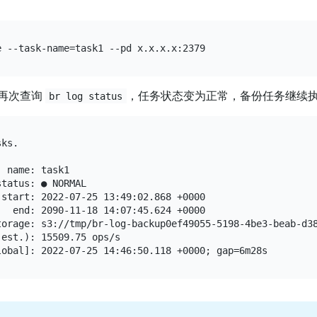
再次查询
，任务状态变为正常，备份任务继续
br log status
ks.

 name: task1

tatus: ● NORMAL

start: 2022-07-25 13:49:02.868 +0000

  end: 2090-11-18 14:07:45.624 +0000

torage: s3://tmp/br-log-backup0ef49055-5198-4be3-beab-d38
est.): 15509.75 ops/s
