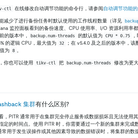
在线修改自动调节功能的命令行，请参阅
自动调节功能的
v-ctl
能减少了进行备份任务时默认使用的工作线程数量（详见
backu
fana 监控面板看到的备份速度、CPU 使用率、I/O 资源利用率都会
 之前的版本中，
的默认值为
，
backup.num-threads
CPU * 0.75
5% 的逻辑 CPU，最大值为
；在 v5.4.0 及之后的版本中
32
大值为
。
8
，你也可以使用
把
修改为更大
tikv-ctl
backup.num-threads
lashback 集群
有什么区别?
看，PITR 通常用于在集群完全停止服务或数据损坏且无法使用
指定的时间点。使用 PITR 时，你需要通过一个新的集群来完成
 集群则通常用于发生误操作或其他因素导致的数据错误时，将集群的