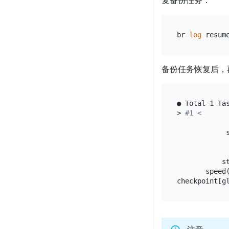
复备份任务：
br 
log
备份任务恢复后，
● Total 1 Tas
> 
#1 <
             
            s
             
             
           s
       speed(