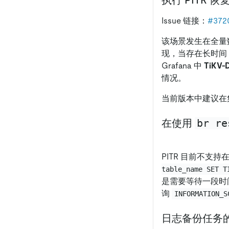
执行 PITR 
Issue 链接：
#372
该场景发生在全量
现，当存在长时间（2
Grafana 中
TiKV-D
情况。
当前版本中建议在
br re
在使用
PITR 目前不支持
table_name SET T
是需要等待一段时间
询
INFORMATION_S
日志备份任务