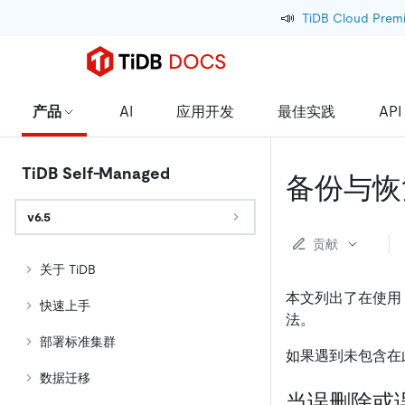
📣
TiDB Cloud Prem
产品
AI
应用开发
最佳实践
API
TiDB Self-Managed
备份与恢
v6.5
贡献
关于 TiDB
本文列出了在使用 B
快速上手
法。
部署标准集群
如果遇到未包含在
数据迁移
当误删除或