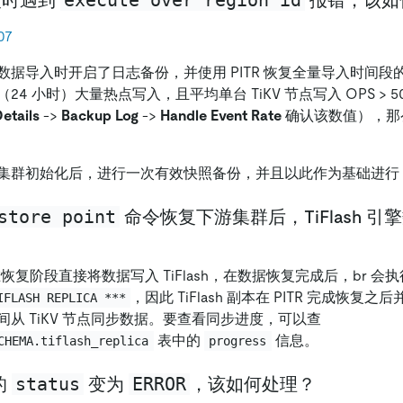
execute over region id
恢复时遇到
报错，该如
07
数据导入时开启了日志备份，并使用 PITR 恢复全量导入时间段
4 小时）大量热点写入，且平均单台 TiKV 节点写入 OPS > 5
etails
->
Backup Log
->
Handle Event Rate
确认该数值），那
集群初始化后，进行一次有效快照备份，并且以此作为基础进行 PI
store point
命令恢复下游集群后，TiFlash 
在恢复阶段直接将数据写入 TiFlash，在数据恢复完成后，br 会
，因此 TiFlash 副本在 PITR 完成恢
IFLASH REPLICA ***
从 TiKV 节点同步数据。要查看同步进度，可以查
表中的
信息。
CHEMA.tiflash_replica
progress
status
ERROR
的
变为
，该如何处理？