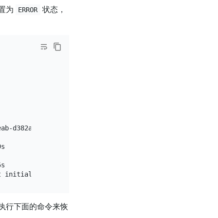
置为
状态，
ERROR
ab-d382a2189efb/Log

s

s

t initial snapshot: failed to get the snapshot (region_i
执行下面的命令来恢