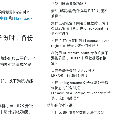
法使用日志备份功能？
索引加速功能为什么与 PITR 功能不
时间内的数据到指定时间
兼容？
k 集群
和
Flashback
集群已经恢复了网络分区故障，为什
么日志备份任务进度 checkpoint 仍
然不推进？
行备份时，备份
执行 PITR 恢复时遇到 execute over
region id 报错，该如何处理？
在使用 br restore point 命令恢复下
本，该功能会默认开启。当
游集群后，TiFlash 引擎数据没有恢
复？
群的性能造成的影
日志备份任务的 status 变为
ERROR，该如何处理？
集群。以下为该功能
执行 br log resume 命令恢复处于暂
停状态的任务时报
ErrBackupGCSafepointExceeded 错
误，该如何处理？
集群，当 TiDB 升级
功能兼容性问题
式手动开启此功能。
为什么 BR 恢复的数据无法同步到