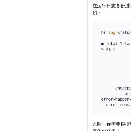
在运行日志备份过
如：
br 
log
 status
● Total 1 Tas
> 
#1 <
             
             
             
             
            
             
      checkp
          err
error-happen
  error-mess
此时，你需要根据