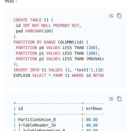
例如：
CREATE TABLE
 t1 (

 id 
INT
NOT NULL
PRIMARY KEY
,

 pad 
VARCHAR
(
100
)

PARTITION
BY
RANGE
 COLUMNS(id) (

PARTITION
 p0 
VALUES
 LESS THAN (
100
),

PARTITION
 p1 
VALUES
 LESS THAN (
200
),

PARTITION
 p2 
VALUES
 LESS THAN (MAXVALUE)

INSERT INTO
 t1 
VALUES
 (
1
, 
'test1'
),(
101
, 
'test2'
),
EXPLAIN 
SELECT
*
FROM
 t1 
WHERE
 id 
BETWEEN
80
AND
1
+
----------------------------+---------+----------
|
 id                         
|
 estRows 
|
 task     
+
----------------------------+---------+----------
|
 PartitionUnion_8           
|
80.00
|
 root     
|
 ├─TableReader_10           
|
40.00
|
 root     
|
 │ └─TableRangeScan_9       
|
40.00
|
 cop[tikv]