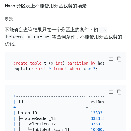
Hash 分区表上不能使用分区裁剪的场景
场景一
不能确定查询结果只在一个分区上的条件：如
,
in
,
等查询条件，不能使用分区裁剪的
between
> < >= <=
优化。
create table
 t (x 
int
) 
partition
by
 hash(x) partit
explain 
select
*
from
 t 
where
 x 
>
2
+
------------------------------+----------+-------
|
 id                           
|
 estRows  
|
 task  
+
------------------------------+----------+-------
|
 Union_10                     
|
13333.33
|
 root  
|
 ├─TableReader_13             
|
3333.33
|
 root  
|
 │ └─Selection_12             
|
3333.33
|
 cop[ti
|
 │   └─TableFullScan_11       
|
10000.00
|
 cop[ti