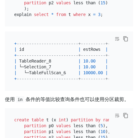
partition
 p2 
values
 less than (
15
)

    );

explain 
select
*
from
 t 
where
 x 
=
3
+
-------------------------+----------+-----------+
|
 id                      
|
 estRows  
|
 task      
|
+
-------------------------+----------+-----------+
|
 TableReader_8           
|
10.00
|
 root      
|
|
 └─Selection_7           
|
10.00
|
 cop[tikv] 
|
|
   └─TableFullScan_6     
|
10000.00
|
 cop[tikv] 
|
+
-------------------------+----------+-----------+
使用
条件的等值比较查询条件也可以使用分区裁剪。
in
create table
 t (x 
int
) 
partition
by
range
 (x) (

partition
 p0 
values
 less than (
5
),

partition
 p1 
values
 less than (
10
),

partition
 p2 
values
 less than (
15
)
