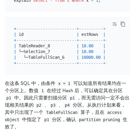
explain 
select
*
from
 t 
where
 x 
=
1
+
-------------------------+----------+-----------+
|
 id                      
|
 estRows  
|
 task      
|
+
-------------------------+----------+-----------+
|
 TableReader_8           
|
10.00
|
 root      
|
|
 └─Selection_7           
|
10.00
|
 cop[tikv] 
|
|
   └─TableFullScan_6     
|
10000.00
|
 cop[tikv] 
|
+
-------------------------+----------+-----------+
在这条 SQL 中，由条件
可以知道所有结果均在一
x = 1
个分区上。数值
在经过 Hash 后，可以确定其在分区
1
中。因此只需要扫描分区
，而无需访问一定不会出
p1
p1
现相关结果的
、
、
分区。从执行计划来看，
p2
p3
p4
其中只出现了一个
算子，且在
TableFullScan
access 
中指定了
分区，确认
生
object
p1
partition pruning
效了。