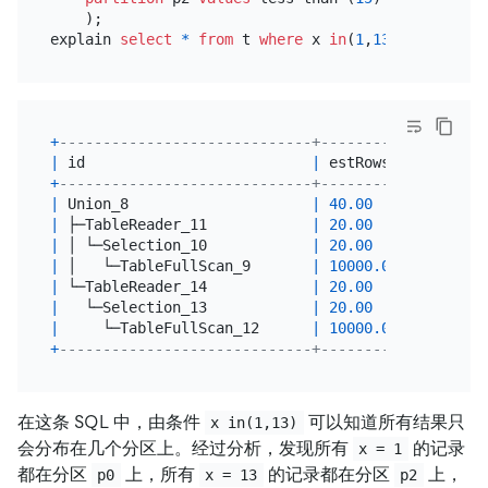
    );

explain 
select
*
from
 t 
where
 x 
in
(
1
,
13
+
-----------------------------+----------+--------
|
 id                          
|
 estRows  
|
 task   
+
-----------------------------+----------+--------
|
 Union_8                     
|
40.00
|
 root   
|
 ├─TableReader_11            
|
20.00
|
 root   
|
 │ └─Selection_10            
|
20.00
|
 cop[tik
|
 │   └─TableFullScan_9       
|
10000.00
|
 cop[tik
|
 └─TableReader_14            
|
20.00
|
 root   
|
   └─Selection_13            
|
20.00
|
 cop[tik
|
     └─TableFullScan_12      
|
10000.00
|
 cop[tik
+
-----------------------------+----------+--------
在这条 SQL 中，由条件
可以知道所有结果只
x in(1,13)
会分布在几个分区上。经过分析，发现所有
的记录
x = 1
都在分区
上，所有
的记录都在分区
上，
p0
x = 13
p2