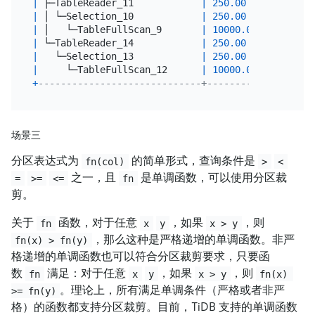
|
 ├─TableReader_11            
|
250.00
|
 root   
|
 │ └─Selection_10            
|
250.00
|
 cop[tik
|
 │   └─TableFullScan_9       
|
10000.00
|
 cop[tik
|
 └─TableReader_14            
|
250.00
|
 root   
|
   └─Selection_13            
|
250.00
|
 cop[tik
|
     └─TableFullScan_12      
|
10000.00
|
 cop[tik
+
-----------------------------+----------+--------
场景三
分区表达式为
的简单形式，查询条件是
fn(col)
>
<
之一，且
是单调函数，可以使用分区裁
=
>=
<=
fn
剪。
关于
函数，对于任意
，如果
，则
fn
x
y
x > y
，那么这种是严格递增的单调函数。非严
fn(x) > fn(y)
格递增的单调函数也可以符合分区裁剪要求，只要函
数
满足：对于任意
，如果
，则
fn
x
y
x > y
fn(x) 
。理论上，所有满足单调条件（严格或者非严
>= fn(y)
格）的函数都支持分区裁剪。目前，TiDB 支持的单调函数