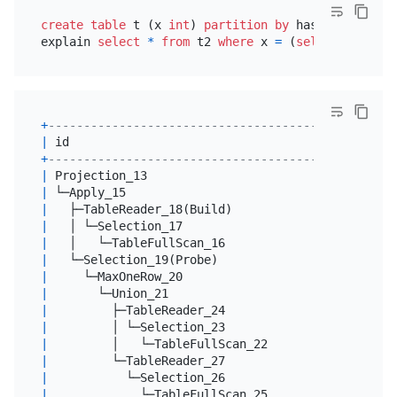
create table
 t (x 
int
) 
partition
by
 hash(x) partit
explain 
select
*
from
 t2 
where
 x 
=
 (
select
*
from
 
+
--------------------------------------+----------
|
 id                                   
|
 estRows  
+
--------------------------------------+----------
|
 Projection_13                        
|
9990.00
|
 └─Apply_15                           
|
9990.00
|
   ├─TableReader_18(Build)            
|
9990.00
|
   │ └─Selection_17                   
|
9990.00
|
   │   └─TableFullScan_16             
|
10000.00
|
   └─Selection_19(Probe)              
|
0.80
|
     └─MaxOneRow_20                   
|
1.00
|
       └─Union_21                     
|
2.00
|
         ├─TableReader_24             
|
2.00
|
         │ └─Selection_23             
|
2.00
|
         │   └─TableFullScan_22       
|
2500.00
|
         └─TableReader_27             
|
2.00
|
           └─Selection_26             
|
2.00
|
             └─TableFullScan_25       
|
2500.00