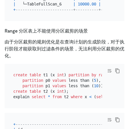
|
   └─TableFullScan_6     
|
10000.00
|
 cop[tikv] 
|
+
-------------------------+----------+-----------+
Range 分区表上不能使用分区裁剪的场景
由于分区裁剪的规则优化是在查询计划的生成阶段，对于执
行阶段才能获取到过滤条件的场景，无法利用分区裁剪的优
化。
create table
 t1 (x 
int
) 
partition
by
range
 (x) (

partition
 p0 
values
 less than (
5
),

partition
 p1 
values
 less than (
10
create table
 t2 (x 
int
);

explain 
select
*
from
 t2 
where
 x 
<
 (
select
*
from
 
+
--------------------------------------+----------