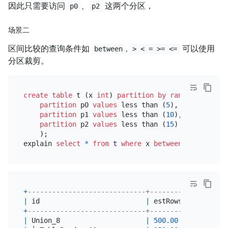
因此只需要访问
、
这两个分区，
p0
p2
场景二
区间比较的查询条件如
,
可以使用
between
> < = >= <=
分区裁剪。
create table
 t (x 
int
) 
partition
by
range
 (x) (

partition
 p0 
values
 less than (
5
),

partition
 p1 
values
 less than (
10
),

partition
 p2 
values
 less than (
15
)

    );

explain 
select
*
from
 t 
where
 x 
between
7
and
14
+
-----------------------------+----------+--------
|
 id                          
|
 estRows  
|
 task   
+
-----------------------------+----------+--------
|
 Union_8                     
|
500.00
|
 root   