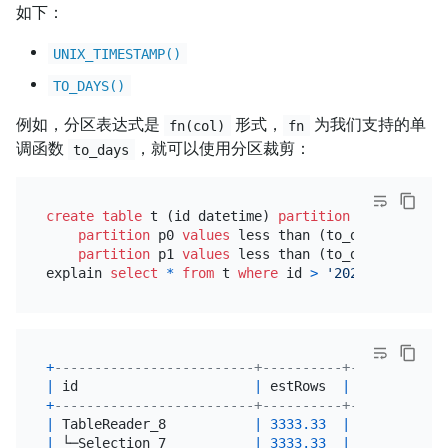
如下：
UNIX_TIMESTAMP()
TO_DAYS()
例如，分区表达式是
形式，
为我们支持的单
fn(col)
fn
调函数
，就可以使用分区裁剪：
to_days
create table
 t (id datetime) 
partition
by
range
 (t
partition
 p0 
values
 less than (to_days(
'2020-0
partition
 p1 
values
 less than (to_days(
'2020-0
explain 
select
*
from
 t 
where
 id 
>
'2020-04-18'
+
-------------------------+----------+-----------+
|
 id                      
|
 estRows  
|
 task      
|
+
-------------------------+----------+-----------+
|
 TableReader_8           
|
3333.33
|
 root      
|
|
 └─Selection_7           
|
3333.33
|
 cop[tikv] 
|