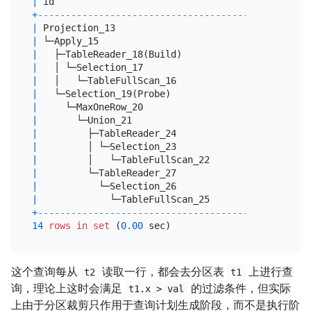
|
 id                                   
|
 estRows  
+
--------------------------------------+----------
|
 Projection_13                        
|
9990.00
|
 └─Apply_15                           
|
9990.00
|
   ├─TableReader_18(Build)            
|
9990.00
|
   │ └─Selection_17                   
|
9990.00
|
   │   └─TableFullScan_16             
|
10000.00
|
   └─Selection_19(Probe)              
|
0.80
|
     └─MaxOneRow_20                   
|
1.00
|
       └─Union_21                     
|
2.00
|
         ├─TableReader_24             
|
2.00
|
         │ └─Selection_23             
|
2.00
|
         │   └─TableFullScan_22       
|
2.50
|
         └─TableReader_27             
|
2.00
|
           └─Selection_26             
|
2.00
|
             └─TableFullScan_25       
|
2.50
+
--------------------------------------+----------
14
rows
in
set
 (
0.00
这个查询每从
读取一行，都会去分区表
上进行查
t2
t1
询，理论上这时会满足
的过滤条件，但实际
t1.x > val
上由于分区裁剪只作用于查询计划生成阶段，而不是执行阶