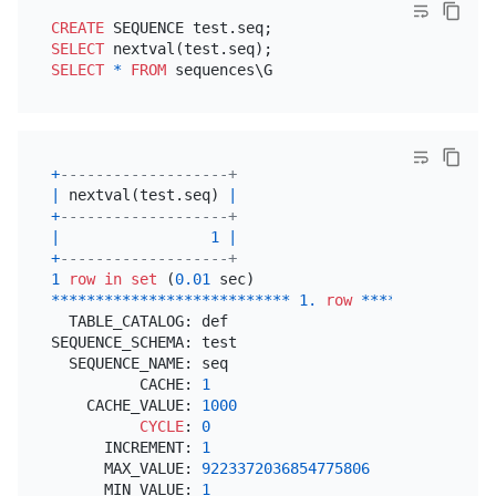
CREATE
SELECT
SELECT
*
FROM
+
-------------------+
|
 nextval(test.seq) 
|
+
-------------------+
|
1
|
+
-------------------+
1
row
in
set
 (
0.01
*
*
*
*
*
*
*
*
*
*
*
*
*
*
*
*
*
*
*
*
*
*
*
*
*
*
*
1.
row
*
*
*
*
*
*
*
*
*
*
*
*
*
*
*
  TABLE_CATALOG: def

SEQUENCE_SCHEMA: test

  SEQUENCE_NAME: seq

          CACHE: 
1
    CACHE_VALUE: 
1000
CYCLE
: 
0
      INCREMENT: 
1
      MAX_VALUE: 
9223372036854775806
      MIN_VALUE: 
1