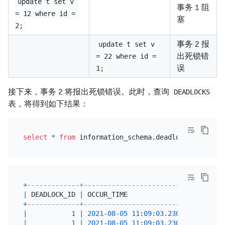
update t set v 
事务 1 阻
= 12 where id = 
塞
2;
事务 2 报
update t set v 
出死锁错
= 22 where id = 
误
1;
接下来，事务 2 将报出死锁错误。此时，查询
DEADLOCKS
表，将得到如下结果：
select
*
from
+
-------------+----------------------------+------
|
 DEADLOCK_ID 
|
 OCCUR_TIME                 
|
 RETRY
+
-------------+----------------------------+------
|
1
|
2021
-08
-05
11
:
09
:
03.230341
|
|
1
|
2021
-08
-05
11
:
09
:
03.230341
|