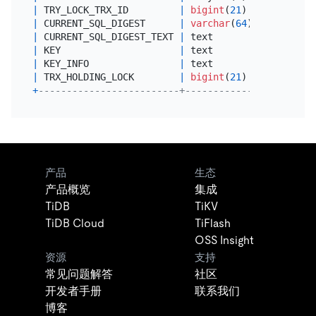
|
 TRY_LOCK_TRX_ID         
|
bigint
(
21
) unsigned 
|
|
 CURRENT_SQL_DIGEST      
|
varchar
(
64
)         
|
 
|
 CURRENT_SQL_DIGEST_TEXT 
|
 text                
|
 
|
 KEY                     
|
 text                
|
 
|
 KEY_INFO                
|
 text                
|
 
|
 TRX_HOLDING_LOCK        
|
bigint
(
21
) unsigned 
|
+
-------------------------+---------------------+-
产品
生态
产品概览
集成
TiDB
TiKV
TiDB Cloud
TiFlash
OSS Insight
资源
支持
常见问题解答
社区
开发者手册
联系我们
博客