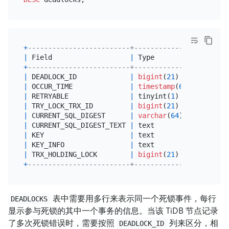
+
-------------------------+---------------------+-
|
 Field                   
|
 Type                
|
+
-------------------------+---------------------+-
|
 DEADLOCK_ID             
|
bigint
(
21
)          
|
|
 OCCUR_TIME              
|
timestamp
(
6
)        
|
 
|
 RETRYABLE               
|
 tinyint(
1
)          
|
|
 TRY_LOCK_TRX_ID         
|
bigint
(
21
) unsigned 
|
|
 CURRENT_SQL_DIGEST      
|
varchar
(
64
)         
|
 
|
 CURRENT_SQL_DIGEST_TEXT 
|
 text                
|
 
|
 KEY                     
|
 text                
|
 
|
 KEY_INFO                
|
 text                
|
 
|
 TRX_HOLDING_LOCK        
|
bigint
(
21
) unsigned 
|
+
-------------------------+---------------------+-
表中需要用多行来表示同一个死锁事件，每行
DEADLOCKS
显示参与死锁的其中一个事务的信息。当该 TiDB 节点记录
了多次死锁错误时，需要按照
列来区分，相
DEADLOCK_ID