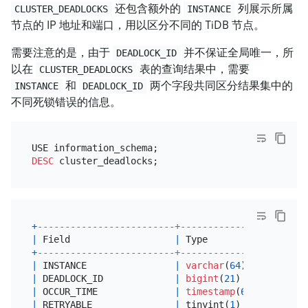
还包含额外的
列展示所属
CLUSTER_DEADLOCKS
INSTANCE
节点的 IP 地址和端口，用以区分不同的 TiDB 节点。
需要注意的是，由于
并不保证全局唯一，所
DEADLOCK_ID
以在
表的查询结果中，需要
CLUSTER_DEADLOCKS
和
两个字段共同区分结果集中的
INSTANCE
DEADLOCK_ID
不同死锁错误的信息。
DESC
+
-------------------------+---------------------+-
|
 Field                   
|
 Type                
|
+
-------------------------+---------------------+-
|
 INSTANCE                
|
varchar
(
64
)         
|
 
|
 DEADLOCK_ID             
|
bigint
(
21
)          
|
|
 OCCUR_TIME              
|
timestamp
(
6
)        
|
 
|
 RETRYABLE               
|
 tinyint(
1
)          
|