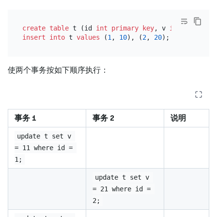
create table
 t (id 
int
primary key
, v 
int
insert into
 t 
values
 (
1
, 
10
), (
2
, 
20
使两个事务按如下顺序执行：
事务 1
事务 2
说明
update t set v 
= 11 where id = 
1;
update t set v 
= 21 where id = 
2;