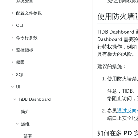
免使用高权限
系统变量
配置文件参数
使用防火墙
CLI
TiDB Dashboa
命令行参数
Dashboard 
行特权操作，例如
监控指标
具有极大的风险。
权限
建议的措施：
SQL
使用防火墙禁
UI
注意，TiDB、
络阻止访问，
TiDB Dashboard
参见
通过反向代理
简介
端口上安全地
运维
如何在多 PD 实
部署