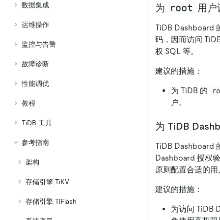
数据集成
root
为
用户
运维操作
TiDB Dashbo
码，因而访问 Ti
监控与告警
权 SQL 等。
故障诊断
建议的措施：
性能调优
为 TiDB 的
r
户。
教程
TiDB 工具
为 TiDB Da
参考指南
TiDB Dashboa
Dashboard 
架构
原则配置合适的用户访
存储引擎 TiKV
建议的措施：
存储引擎 TiFlash
为访问 TiDB