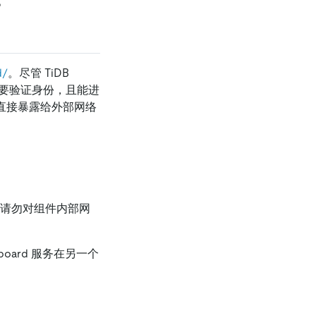
。
d/
。尽管 TiDB
口不需要验证身份，且能进
 端口直接暴露给外部网络
，因此请勿对组件内部网
board 服务在另一个