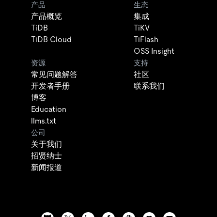
产品
生态
产品概览
集成
TiDB
TiKV
TiDB Cloud
TiFlash
OSS Insight
资源
支持
常见问题解答
社区
开发者手册
联系我们
博客
Education
llms.txt
公司
关于我们
招贤纳士
新闻报道