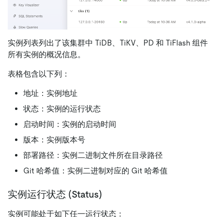
实例列表列出了该集群中 TiDB、TiKV、PD 和 TiFlash 组件
所有实例的概况信息。
表格包含以下列：
地址：实例地址
状态：实例的运行状态
启动时间：实例的启动时间
版本：实例版本号
部署路径：实例二进制文件所在目录路径
Git 哈希值：实例二进制对应的 Git 哈希值
实例运行状态 (Status)
实例可能处于如下任一运行状态：