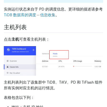
实例运行状态来自于 PD 的调度信息。更详细的描述请参考
TiDB 数据库的调度 -- 信息收集
。
主机列表
点击
主机
可查看主机列表：
主机列表列出了该集群中 TiDB、TiKV、PD 和 TiFlash 组件
所有实例对应主机的运行情况。
表格包含以下列：