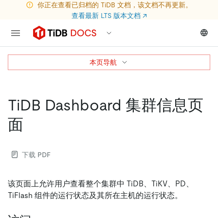
你正在查看已归档的 TiDB 文档，该文档不再更新。
查看最新 LTS 版本文档
↗
本页导航
TiDB Dashboard 集群信息页
面
下载 PDF
该页面上允许用户查看整个集群中 TiDB、TiKV、PD、
TiFlash 组件的运行状态及其所在主机的运行状态。