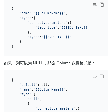
{

"name"
:
"{{ColumnName}}"
,

"type"
:{

"connect.parameters"
:{

"tidb_type"
:
"{{TIDB_TYPE}}"
        },

"type"
:
"{{AVRO_TYPE}}"
    }

如果一列可以为 NULL，那么 Column 数据格式是：
{

"default"
:null,

"name"
:
"{{ColumnName}}"
,

"type"
:[

"null"
,

        {

"connect.parameters"
:{
