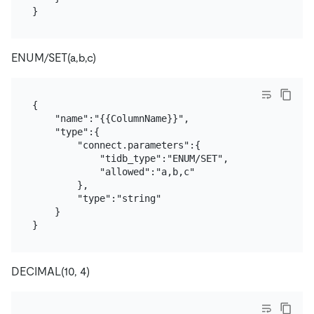
ENUM/SET(a,b,c)
{

    "name":"{{ColumnName}}",

    "type":{

        "connect.parameters":{

            "tidb_type":"ENUM/SET",

            "allowed":"a,b,c"

        },

        "type":"string"

    }

DECIMAL(10, 4)