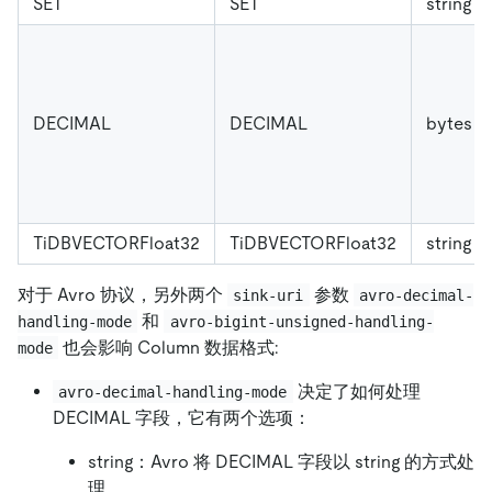
SET
SET
string
DECIMAL
DECIMAL
bytes
TiDBVECTORFloat32
TiDBVECTORFloat32
string
对于 Avro 协议，另外两个
参数
sink-uri
avro-decimal-
和
handling-mode
avro-bigint-unsigned-handling-
也会影响 Column 数据格式:
mode
决定了如何处理
avro-decimal-handling-mode
DECIMAL 字段，它有两个选项：
string：Avro 将 DECIMAL 字段以 string 的方式处
理。