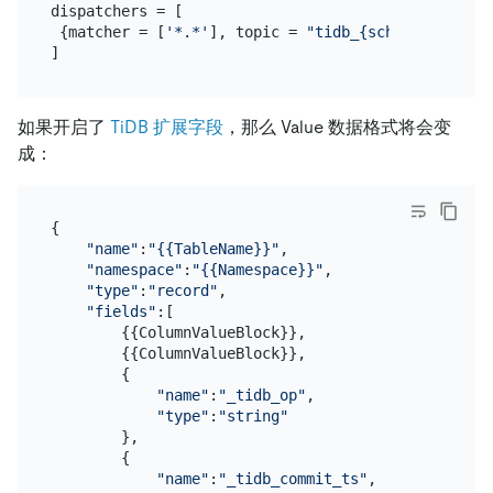
dispatchers = [

 {matcher = [
'*.*'
], topic = 
"tidb_{schema}_{table
如果开启了
TiDB 扩展字段
，那么 Value 数据格式将会变
成：
{

"name"
:
"{{TableName}}"
,

"namespace"
:
"{{Namespace}}"
,

"type"
:
"record"
,

"fields"
:[

        {{ColumnValueBlock}},

        {{ColumnValueBlock}},

        {

"name"
:
"_tidb_op"
,

"type"
:
"string"
        },

        {

"name"
:
"_tidb_commit_ts"
,
