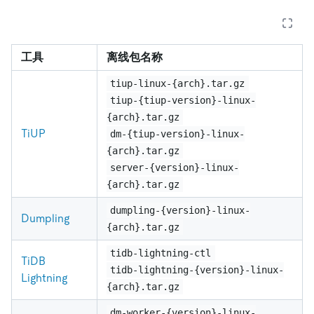
工具
离线包名称
tiup-linux-{arch}.tar.gz
tiup-{tiup-version}-linux-
{arch}.tar.gz
TiUP
dm-{tiup-version}-linux-
{arch}.tar.gz
server-{version}-linux-
{arch}.tar.gz
dumpling-{version}-linux-
Dumpling
{arch}.tar.gz
tidb-lightning-ctl
TiDB
tidb-lightning-{version}-linux-
Lightning
{arch}.tar.gz
dm-worker-{version}-linux-