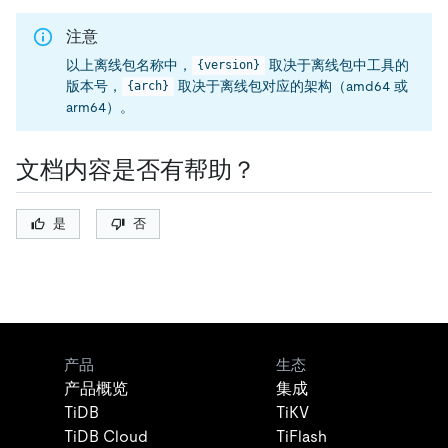
注意
以上离线包名称中，
取决于离线包中工具的
{version}
版本号，
取决于离线包对应的架构（amd64 或
{arch}
arm64）。
文档内容是否有帮助？
是
否
产品
生态
产品概览
集成
TiDB
TiKV
TiDB Cloud
TiFlash