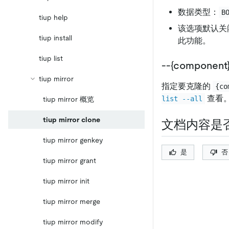
数据类型：
B
tiup help
该选项默认关
tiup install
此功能。
tiup list
--{compone
tiup mirror
指定要克隆的
{co
查看
list --all
tiup mirror 概览
tiup mirror clone
文档内容是
tiup mirror genkey
是
否
tiup mirror grant
tiup mirror init
tiup mirror merge
tiup mirror modify