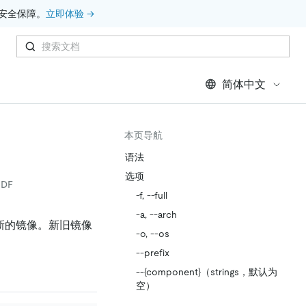
安全保障。
立即体验 →
简体中文
本页导航
语法
选项
DF
-f, --full
-a, --arch
新的镜像。新旧镜像
-o, --os
--prefix
--{component}（strings，默认为
空）