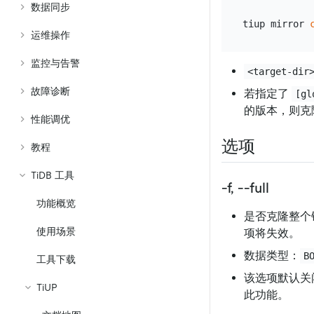
数据同步
tiup mirror 
运维操作
监控与告警
<target-dir
故障诊断
若指定了
[gl
的版本，则克
性能调优
选项
教程
TiDB 工具
-f, --full
功能概览
是否克隆整个
使用场景
项将失效。
数据类型：
B
工具下载
该选项默认关
TiUP
此功能。