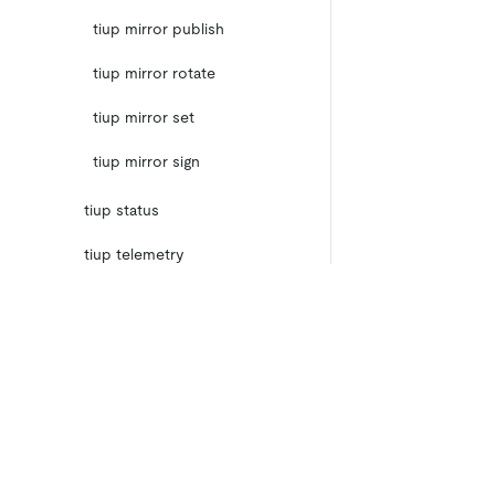
tiup mirror publish
tiup mirror rotate
tiup mirror set
tiup mirror sign
tiup status
tiup telemetry
tiup uninstall
tiup update
产品
生态
资
TiUP Cluster 命令
产品概览
集成
TiDB
TiKV
TiUP DM 命令
TiDB Cloud
TiFlash
OSS Insight
E
TiDB 集群拓扑文件配置