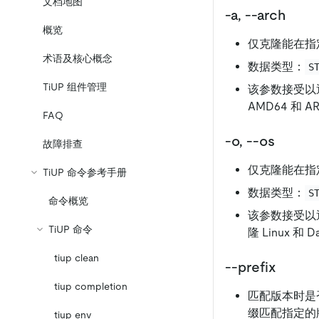
文档地图
-a, --arch
概览
仅克隆能在指
术语及核心概念
数据类型：
S
TiUP 组件管理
该参数接受以
AMD64 和 
FAQ
-o, --os
故障排查
仅克隆能在指
TiUP 命令参考手册
数据类型：
S
命令概览
该参数接受以
TiUP 命令
隆 Linux 和
tiup clean
--prefix
tiup completion
匹配版本时是
缀匹配指定的
tiup env