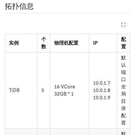
拓扑信息
个
配
实例
物理机配置
IP
数
置
默
认
端
口
10.0.1.7
16 VCore
全
TiDB
3
10.0.1.8
32GB * 1
局
10.0.1.9
目
录
配
置
默