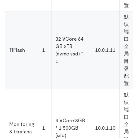
置
默
认
端
32 VCore 64
口
GB 2TB
全
TiFlash
1
10.0.1.11
(nvme ssd) *
局
1
目
录
配
置
默
认
端
口
4 VCore 8GB
Monitoring
全
1
* 1 500GB
10.0.1.10
& Grafana
局
(ssd)