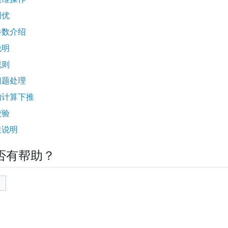
调优
置参数介绍
说明
规则
见问题处理
支持的计算下推
校验
容性说明
否有帮助？