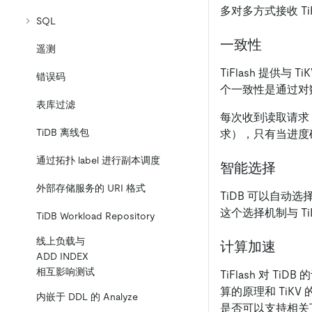
多对多方式接收 Ti
SQL
一致性
遥测
TiFlash 提
错误码
个一致性是通过对
表库过滤
每次收到读取请求，Ti
TiDB 离线包
求），只有当进度
通过拓扑 label 进行副本调度
智能选择
外部存储服务的 URI 格式
TiDB 可以自动选
这个选择机制与 
TiDB Workload Repository
线上负载与
计算加速
ADD INDEX
相互影响测试
TiFlash 对 
算的原理和 TiKV
内嵌于 DDL 的 Analyze
是否可以支持相关