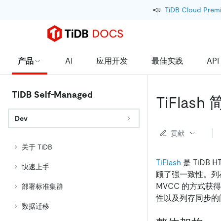
📣
TiDB Cloud Prem
产品
AI
应用开发
最佳实践
API
TiDB Self-Managed
TiFlash
Dev
贡献
关于 TiDB
TiFlash
是 TiDB
快速上手
顾了强一致性。列存副
MVCC 的方式获得 
部署标准集群
性以及列存同步的
数据迁移