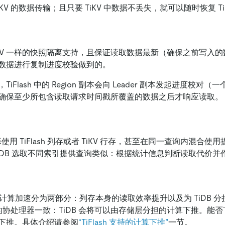
KV 的数据传输；且只要 TiKV 中数据不丢失，就可以随时恢复 TiF
供与 TiKV 一样的快照隔离支持，且保证读取数据最新（确保之前写
数据进行复制进度校验做到的。
Flash 中的 Region 副本会向 Leader 副本发起进度校对（一
确保至少所包含读取请求时间戳所覆盖的数据之后才响应读取。
择使用 TiFlash 列存或者 TiKV 行存，甚至在同一查询内混合
TiDB 选取不同索引提供查询类似：根据统计信息判断读取代价并
TiDB 的计算加速分为两部分：列存本身的读取效率提升以及为 TiDB
 的协处理器一致：TiDB 会将可以由存储层分担的计算下推。能否下推
下推。具体介绍请参阅
“TiFlash 支持的计算下推”
一节。