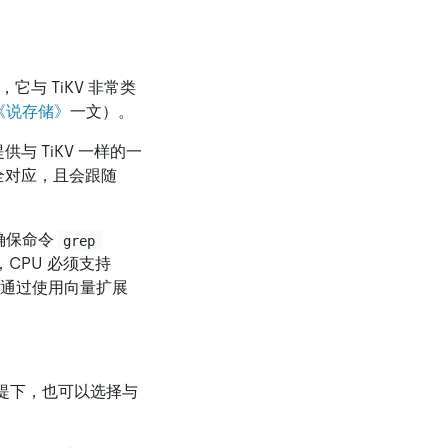
，它与 TiKV 非常类
《说存储》
一文）。
供与 TiKV 一样的一
中完全对应，且会跟随
集。确保命令
grep 
时，CPU 必须支持
通过使用向量扩展
离的前提下，也可以选择与