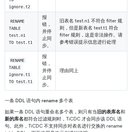
ignore.t2
报
旧表名 test.n1 不符合 filter 规
RENAME 
错，
则，但是新表名 test.t1 符合
TABLE 
并停
filter 规则，这是非法操作。请
test.n1 
止同
参考错误提示信息进行处理
TO test.t1
步。
报
RENAME 
错，
TABLE 
并停
理由同上
ignore.t1 
止同
TO test.t1
步。
一条 DDL 语句内 rename 多个表
如果一条 DDL 语句重命名多个表，则只有当
旧的表库名
和
新的库名
都符合过滤规则时，TiCDC 才会同步该 DDL 语
句。此外，TiCDC 不支持同步对表名进行交换的 rename