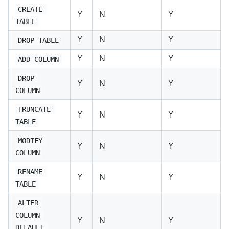
CREATE 
Y
N
Y
TABLE
Y
N
Y
DROP TABLE
Y
N
Y
ADD COLUMN
DROP 
Y
N
Y
COLUMN
TRUNCATE 
Y
N
Y
TABLE
MODIFY 
Y
N
Y
COLUMN
RENAME 
Y
N
Y
TABLE
ALTER 
COLUMN 
Y
N
Y
DEFAULT 