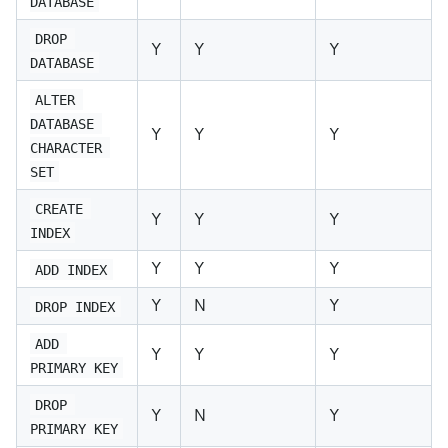
DATABASE
DROP 
Y
Y
Y
DATABASE
ALTER 
DATABASE 
Y
Y
Y
CHARACTER 
SET
CREATE 
Y
Y
Y
INDEX
Y
Y
Y
ADD INDEX
Y
N
Y
DROP INDEX
ADD 
Y
Y
Y
PRIMARY KEY
DROP 
Y
N
Y
PRIMARY KEY