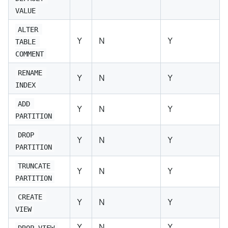
VALUE
ALTER 
Y
N
Y
TABLE 
COMMENT
RENAME 
Y
N
Y
INDEX
ADD 
Y
N
Y
PARTITION
DROP 
Y
N
Y
PARTITION
TRUNCATE 
Y
N
Y
PARTITION
CREATE 
Y
N
Y
VIEW
Y
N
Y
DROP VIEW