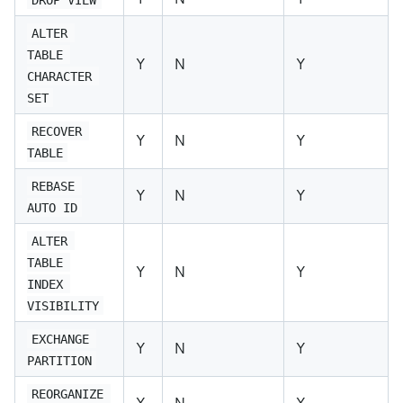
ALTER 
TABLE 
Y
N
Y
CHARACTER 
SET
RECOVER 
Y
N
Y
TABLE
REBASE 
Y
N
Y
AUTO ID
ALTER 
TABLE 
Y
N
Y
INDEX 
VISIBILITY
EXCHANGE 
Y
N
Y
PARTITION
REORGANIZE 