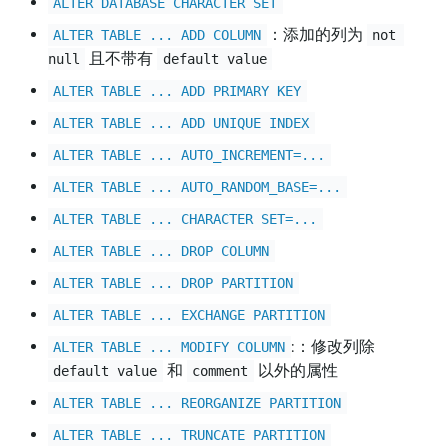
ALTER DATABASE CHARACTER SET
：添加的列为
ALTER TABLE ... ADD COLUMN
not 
且不带有
null
default value
ALTER TABLE ... ADD PRIMARY KEY
ALTER TABLE ... ADD UNIQUE INDEX
ALTER TABLE ... AUTO_INCREMENT=...
ALTER TABLE ... AUTO_RANDOM_BASE=...
ALTER TABLE ... CHARACTER SET=...
ALTER TABLE ... DROP COLUMN
ALTER TABLE ... DROP PARTITION
ALTER TABLE ... EXCHANGE PARTITION
:：修改列除
ALTER TABLE ... MODIFY COLUMN
和
以外的属性
default value
comment
ALTER TABLE ... REORGANIZE PARTITION
ALTER TABLE ... TRUNCATE PARTITION