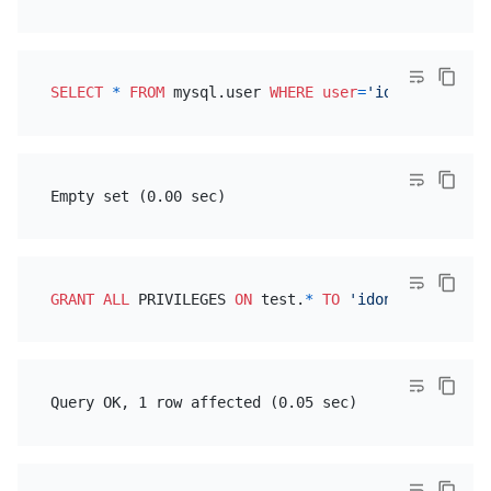
SELECT
*
FROM
 mysql.user 
WHERE
user
=
'idontexist'
GRANT
ALL
 PRIVILEGES 
ON
 test.
*
TO
'idontexist'