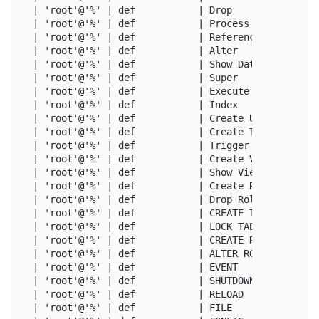
| 'root'@'%' | def           | Drop                
| 'root'@'%' | def           | Process             
| 'root'@'%' | def           | References          
| 'root'@'%' | def           | Alter               
| 'root'@'%' | def           | Show Databases      
| 'root'@'%' | def           | Super               
| 'root'@'%' | def           | Execute             
| 'root'@'%' | def           | Index               
| 'root'@'%' | def           | Create User         
| 'root'@'%' | def           | Create Tablespace   
| 'root'@'%' | def           | Trigger             
| 'root'@'%' | def           | Create View         
| 'root'@'%' | def           | Show View           
| 'root'@'%' | def           | Create Role         
| 'root'@'%' | def           | Drop Role           
| 'root'@'%' | def           | CREATE TEMPORARY TAB
| 'root'@'%' | def           | LOCK TABLES         
| 'root'@'%' | def           | CREATE ROUTINE      
| 'root'@'%' | def           | ALTER ROUTINE       
| 'root'@'%' | def           | EVENT               
| 'root'@'%' | def           | SHUTDOWN            
| 'root'@'%' | def           | RELOAD              
| 'root'@'%' | def           | FILE                