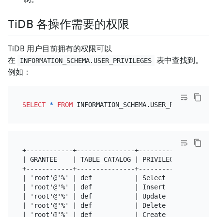
TiDB 各操作需要的权限
TiDB 用户目前拥有的权限可以
在
表中查找到。
INFORMATION_SCHEMA.USER_PRIVILEGES
例如：
SELECT
*
FROM
 INFORMATION_SCHEMA.USER_PRIVILEGES 
W
+------------+---------------+---------------------
| GRANTEE    | TABLE_CATALOG | PRIVILEGE_TYPE      
+------------+---------------+---------------------
| 'root'@'%' | def           | Select              
| 'root'@'%' | def           | Insert              
| 'root'@'%' | def           | Update              
| 'root'@'%' | def           | Delete              
| 'root'@'%' | def           | Create              