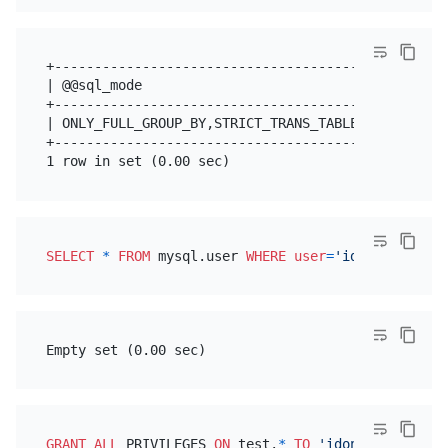
+-------------------------------------------------
| @@sql_mode                                      
+-------------------------------------------------
| ONLY_FULL_GROUP_BY,STRICT_TRANS_TABLES,NO_ZERO_I
+-------------------------------------------------
SELECT
*
FROM
 mysql.user 
WHERE
user
=
'idontexist'
GRANT
ALL
 PRIVILEGES 
ON
 test.
*
TO
'idontexist'