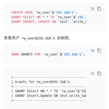
CREATE
USER
 `rw_user`@`
192.168
.
%
GRANT
SELECT
ON
*
.
*
TO
 `rw_user`@`
192.168
.
%
GRANT
INSERT
, 
UPDATE
ON
 `test`.`write_table` 
TO
 `r
查看用户
的权限。
rw_user@192.168.%
SHOW
 GRANTS 
FOR
 `rw_user`@`
192.168
.
%
+--------------------------------------------------
| Grants for rw_user@192.168.%                     
+--------------------------------------------------
| GRANT Select ON *.* TO 'rw_user'@'192.168.%'     
| GRANT Insert,Update ON test.write_table TO 'rw_us