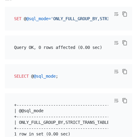
SET
 @
@sql_mode
=
'ONLY_FULL_GROUP_BY,STRICT_TRANS_TA
SELECT
 @
@sql_mode
+-------------------------------------------------
| @@sql_mode                                      
+-------------------------------------------------
| ONLY_FULL_GROUP_BY,STRICT_TRANS_TABLES,NO_ZERO_I
+-------------------------------------------------