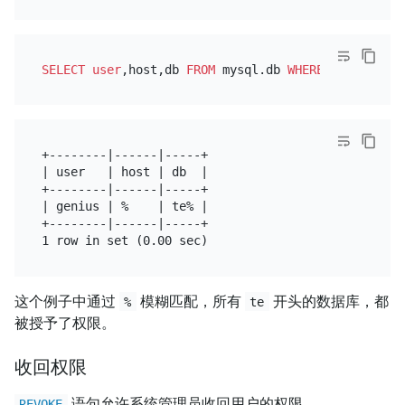
SELECT
user
,host,db 
FROM
 mysql.db 
WHERE
user
=
'geni
+--------|------|-----+

| user   | host | db  |

+--------|------|-----+

| genius | %    | te% |

+--------|------|-----+

这个例子中通过
模糊匹配，所有
开头的数据库，都
%
te
被授予了权限。
收回权限
语句允许系统管理员收回用户的权限。
REVOKE