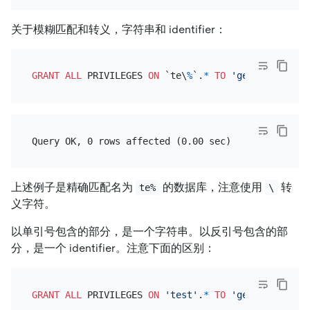
关于模糊匹配和转义，字符串和 identifier：
GRANT
ALL
 PRIVILEGES 
ON
 `te\
%
`.
*
TO
'genius'
@
'loca
上述例子是精确匹配名为
的数据库，注意使用
转
te%
\
义字符。
以单引号包含的部分，是一个字符串。以反引号包含的部
分，是一个 identifier。注意下面的区别：
GRANT
ALL
 PRIVILEGES 
ON
'test'
.
*
TO
'genius'
@
'loca