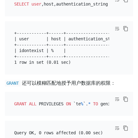
SELECT
user
,host,authentication_string 
FROM
 mysql.
+------------+------+-----------------------+

| user       | host | authentication_string |

+------------+------+-----------------------+

| idontexist | %    |                       |

+------------+------+-----------------------+

还可以模糊匹配地授予用户数据库的权限：
GRANT
GRANT
ALL
 PRIVILEGES 
ON
 `te
%
`.
*
TO