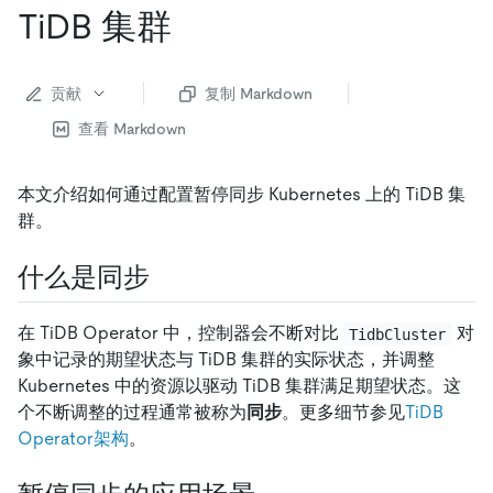
TiDB 集群
贡献
复制 Markdown
查看 Markdown
本文介绍如何通过配置暂停同步 Kubernetes 上的 TiDB 集
群。
什么是同步
在 TiDB Operator 中，控制器会不断对比
对
TidbCluster
象中记录的期望状态与 TiDB 集群的实际状态，并调整
Kubernetes 中的资源以驱动 TiDB 集群满足期望状态。这
个不断调整的过程通常被称为
同步
。更多细节参见
TiDB
Operator架构
。