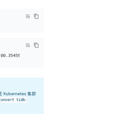
                       STATUS          CHART            
Kubernetes 集群
convert tidb-