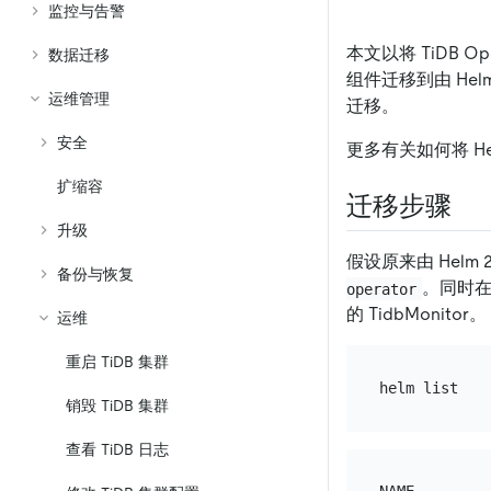
监控与告警
本文以将 TiDB Op
数据迁移
组件迁移到由 Helm 
运维管理
迁移。
安全
更多有关如何将 Hel
扩缩容
迁移步骤
升级
假设原来由 Helm 2
备份与恢复
。同时
operator
的 TidbMonitor。
运维
重启 TiDB 集群
销毁 TiDB 集群
查看 TiDB 日志