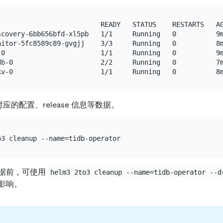
                          READY   STATUS    RESTARTS   AG
scovery-6bb656bfd-xl5pb   1/1     Running   0          9m
nitor-5fc8589c89-gvgjj    3/3     Running   0          8m
-0                        1/1     Running   0          9m
db-0                      2/2     Running   0          7m
2 对应的配置、release 信息等数据。
据前，可使用
helm3 2to3 cleanup --name=tidb-operator --d
影响。