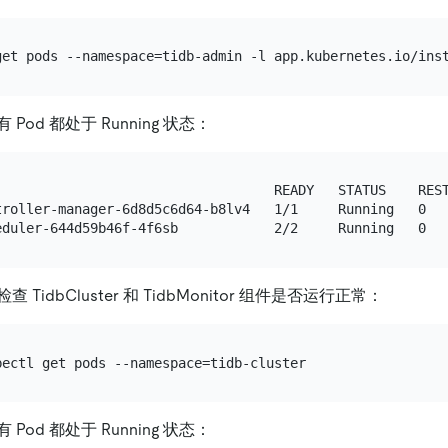
Pod 都处于 Running 状态：
                                   READY   STATUS    REST
troller-manager-6d8d5c6d64-b8lv4   1/1     Running   0   
TidbCluster 和 TidbMonitor 组件是否运行正常：
Pod 都处于 Running 状态：