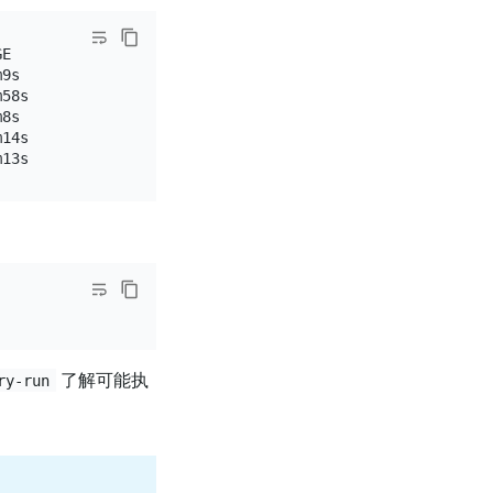
E

9s

58s

8s

14s

了解可能执
ry-run