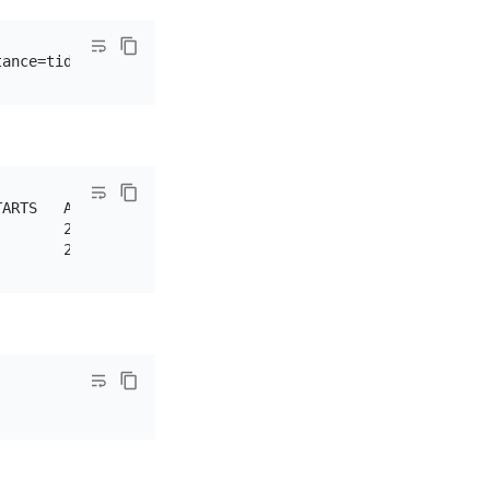
ARTS   AGE

       2m22s
