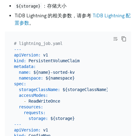
：存储大小
${storage}
TiDB Lightning 的相关参数，请参考
TiDB Lightning 配
置参数
。
# lightning_job.yaml
---
apiVersion:
v1
kind:
PersistentVolumeClaim
metadata:
name:
${name}-sorted-kv
namespace:
${namespace}
spec:
storageClassName:
${storageClassName}
accessModes:
-
ReadWriteOnce
resources:
requests:
storage:
${storage}
---
apiVersion:
v1
kind:
ConfigMap