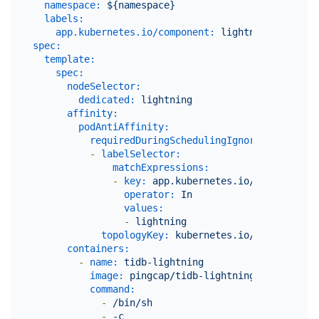
namespace:
${namespace}
labels:
app.kubernetes.io/component:
lightning
spec:
template:
spec:
nodeSelector:
dedicated:
lightning
affinity:
podAntiAffinity:
requiredDuringSchedulingIgnoredDuringExe
-
labelSelector:
matchExpressions:
-
key:
app.kubernetes.io/component
operator:
In
values:
-
lightning
topologyKey:
kubernetes.io/hostname
containers:
-
name:
tidb-lightning
image:
pingcap/tidb-lightning:${version}
command:
-
/bin/sh
-
-c