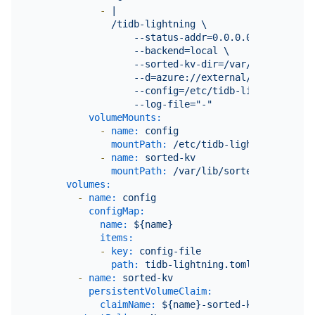
-
|

              /tidb-lightning \

                  --status-addr=0.0.0.0:8289 \

                  --backend=local \

                  --sorted-kv-dir=/var/lib/sorted-k
                  --d=azure://external/testfolder?
                  --config=/etc/tidb-lightning/tidb
volumeMounts:
-
name:
config
mountPath:
/etc/tidb-lightning
-
name:
sorted-kv
mountPath:
/var/lib/sorted-kv
volumes:
-
name:
config
configMap:
name:
${name}
items:
-
key:
config-file
path:
tidb-lightning.toml
-
name:
sorted-kv
persistentVolumeClaim:
claimName:
${name}-sorted-kv