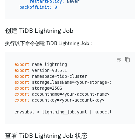
restartPolicy:
Never
backoffLimit:
0
创建 TiDB Lightning Job
执行以下命令创建 TiDB Lightning Job：
export
export
export
export
export
export
export
 accountkey=<your-account-key>

查看 TiDB Lightning Job 状态