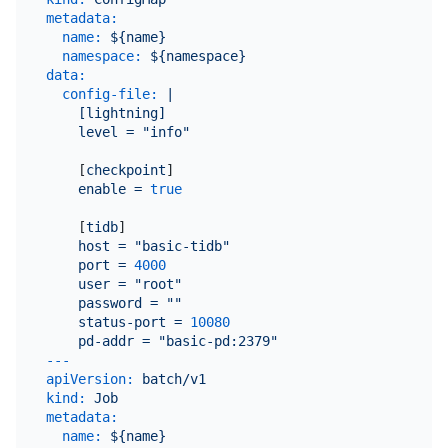
metadata:
name:
${name}
namespace:
${namespace}
data:
config-file:
|

    [lightning]

    [
checkpoint
]

enable
=
true
    [
tidb
]

host
=
"basic-tidb"
port
=
4000
user
=
"root"
password
=
""
status-port
=
10080
pd-addr
=
"basic-pd:2379"
---
apiVersion:
batch/v1
kind:
Job
metadata:
name:
${name}