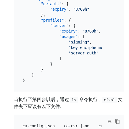
"default"
:
{
"expiry"
:
"8760h"
}
,
"profiles"
:
{
"server"
:
{
"expiry"
:
"8760h"
,
"usages"
:
[
"signing"
,
"key encipherment"
,
"server auth"
]
}
}
}
}
当执行至第四步以后，通过
命令执行，
文
ls
cfssl
件夹下应该有以下文件: