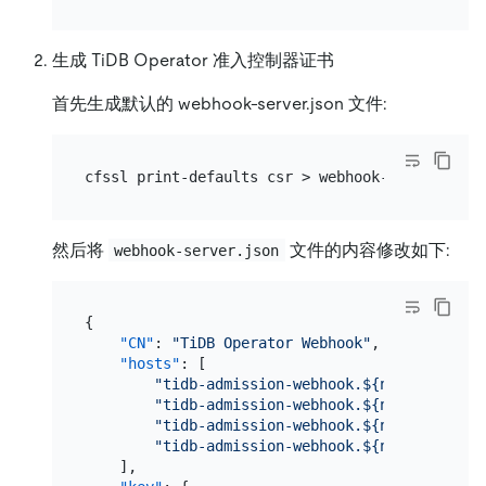
生成 TiDB Operator 准入控制器证书
首先生成默认的 webhook-server.json 文件:
然后将
文件的内容修改如下:
webhook-server.json
{
"CN"
:
"TiDB Operator Webhook"
,
"hosts"
:
[
"tidb-admission-webhook.${namespace}"
,
"tidb-admission-webhook.${namespace}.s
"tidb-admission-webhook.${namespace}.s
"tidb-admission-webhook.${namespace}.s
]
,