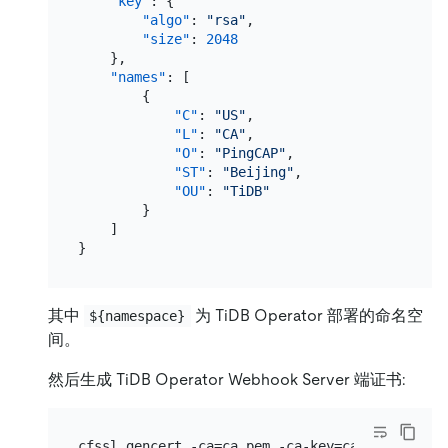
"key"
:
{
"algo"
:
"rsa"
,
"size"
:
2048
}
,
"names"
:
[
{
"C"
:
"US"
,
"L"
:
"CA"
,
"O"
:
"PingCAP"
,
"ST"
:
"Beijing"
,
"OU"
:
"TiDB"
}
]
}
其中
为 TiDB Operator 部署的命名空
${namespace}
间。
然后生成 TiDB Operator Webhook Server 端证书: