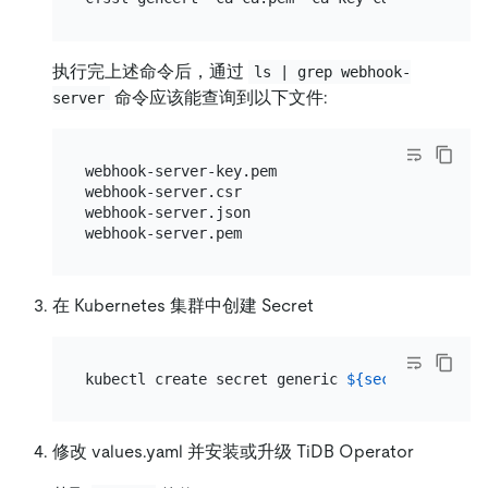
执行完上述命令后，通过
ls | grep webhook-
命令应该能查询到以下文件:
server
webhook-server-key.pem

webhook-server.csr

webhook-server.json

在 Kubernetes 集群中创建 Secret
kubectl create secret generic 
${secret_name}
 -
修改 values.yaml 并安装或升级 TiDB Operator