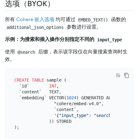
选项（BYOK）
所有
Cohere 嵌入选项
均可通过
函数的
EMBED_TEXT()
参数进行设置。
additional_json_options
示例：为搜索和插入操作分别指定不同的
input_type
使用
后缀，表示该字段仅在向量搜索查询时生
@search
效。
CREATE TABLE
 sample (

  `id`        
INT
,

  `content`   TEXT,

  `embedding` VECTOR(
1024
) GENERATED ALWAYS 
AS
 (EM
                "cohere/embed-v4.0",

                `content`,

'{"input_type": "search_document",
              )) STORED
