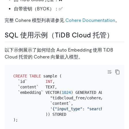
自带密钥（BYOK）：✅
完整 Cohere 模型列表请参见
Cohere Documentation
。
SQL 使用示例（TiDB Cloud 托管）
以下示例展示了如何结合 Auto Embedding 使用 TiDB
Cloud 托管的 Cohere 向量嵌入模型。
CREATE TABLE
 sample (

  `id`        
INT
,

  `content`   TEXT,

  `embedding` VECTOR(
1024
) GENERATED ALWAYS 
AS
 (EM
                "tidbcloud_free/cohere/embed-multil
                `content`,

'{"input_type": "search_document",
              )) STORED
