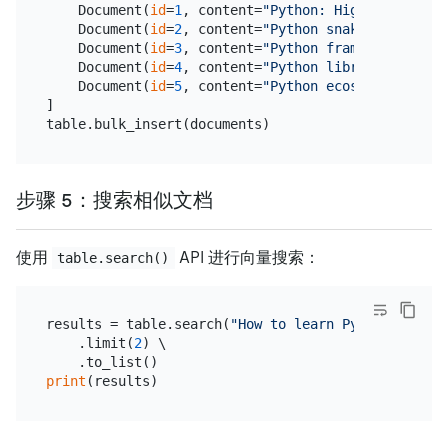
    Document(
id
=
1
, content=
"Python: High-level pro
    Document(
id
=
2
, content=
"Python snake: Non-veno
    Document(
id
=
3
, content=
"Python framework: Djan
    Document(
id
=
4
, content=
"Python libraries: NumP
    Document(
id
=
5
, content=
"Python ecosystem: Rich
]

步骤 5：搜索相似文档
使用
API 进行向量搜索：
table.search()
results = table.search(
"How to learn Python progra
    .limit(
2
) \

print