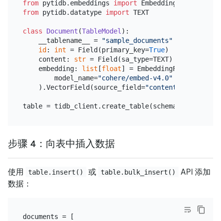
from
 pytidb.embeddings 
import
from
 pytidb.datatype 
import
 TEXT

class
Document
(
TableModel
):

    __tablename__ = 
"sample_documents"
id
: 
int
 = Field(primary_key=
True
)

    content: 
str
 = Field(sa_type=TEXT)

    embedding: 
list
[
float
] = EmbeddingFunction(

        model_name=
"cohere/embed-v4.0"
    ).VectorField(source_field=
"content"
)

table = tidb_client.create_table(schema=Document, 
步骤 4：向表中插入数据
使用
或
API 添加
table.insert()
table.bulk_insert()
数据：
documents = [
