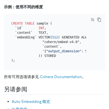
示例：使用不同的维度
CREATE TABLE
 sample (

  `id`        
INT
,

  `content`   TEXT,

  `embedding` VECTOR(
512
) GENERATED ALWAYS 
AS
 (EMB
                "cohere/embed-v4.0",

                `content`,

'{"output_dimension": 512}'
              )) STORED

所有可用选项请参见
Cohere Documentation
。
另请参阅
Auto Embedding 概览