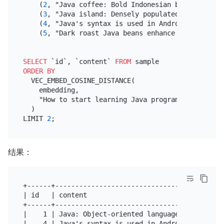
    (
2
, "Java coffee: Bold Indonesian beans with lo
    (
3
, "Java island: Densely populated, home to Ja
    (
4
, "Java's syntax is used in Android apps."),

    (
5
, "Dark roast Java beans enhance espresso ble
SELECT
 `id`, `content` 
FROM
ORDER
BY
  VEC_EMBED_COSINE_DISTANCE(

    embedding,

    "How to start learning Java programming?"

  )

LIMIT 
2
结果：
+------+------------------------------------------
| id   | content                                  
+------+------------------------------------------
|    1 | Java: Object-oriented language for cross-
|    4 | Java's syntax is used in Android apps.   