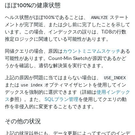
ほぼ100%の健康状態
ヘルス状態がほぼ100%であることは、
ステート
ANALYZE
メントが完了間近、または少し前に完了したことを示して
います。この場合、インデックスの誤りは、TiDBの行数
推定ロジックに関連している可能性があります。
同値クエリの場合、原因は
カウントミニマムスケッチ
ある
可能性があります。Count-Min Sketchが原因であるかど
うかを確認し、適切な解決策を実行できます。
上記の原因が問題に当てはまらない場合は、
USE_INDEX
または
オプティマイザヒントを使用してイン
use index
デックスを強制的に選択できます（詳細は
使用インデック
ス
参照）。また、
SQLプラン管理
を使用してクエリの動
作を非侵入的に変更することもできます。
その他の状況
上記の状況以外にも、データ更新によってすべてのインデ