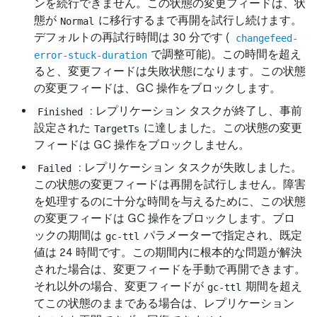
ンを続行できません。この状態の変更フィードは、状
態が
に移行するまで再開を試行し続けます。
Normal
デフォルトの再試行時間は 30 分です (
changefeed-
で調整可能)。この時間を超え
error-stuck-duration
ると、変更フィードは失敗状態になります。この状態
の変更フィードは、GC 操作をブロックします。
: レプリケーション タスクが終了し、事前
Finished
設定された
に達しました。この状態の変更
TargetTs
フィードは GC 操作をブロックしません。
: レプリケーション タスクが失敗しました。
Failed
この状態の変更フィードは再開を試行しません。障害
を処理するのに十分な時間を与えるために、この状態
の変更フィードは GC 操作をブロックします。ブロ
ックの期間は
パラメーターで指定され、既定
gc-ttl
値は 24 時間です。この期間内に根本的な問題が解決
された場合は、変更フィードを手動で再開できます。
それ以外の場合、変更フィードが
期間を超え
gc-ttl
てこの状態のままである場合は、レプリケーション