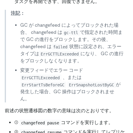
タスクを再開できず、回復できません。
注記：
GC が changefeed によってブロックされた場
合、 changefeed は
で指定された時間ま
gc-ttl
で GC の進行をブロックします。その後、
changefeed は
状態に設定され、エラー
failed
タイプは
になり、 GC の進行
ErrGCTTLExceeded
をブロックしなくなります。
変更フィードでエラー コード
、または
ErrGCTTLExceeded
が
ErrStartTsBeforeGC
ErrSnapshotLostByGC
発生した場合、GC 操作はブロックされませ
ん。
前述の状態遷移図の数字の意味は次のとおりです。
①
コマンドを実行します。
changefeed pause
②
コマンドを実行してレプリケ
changefeed resume