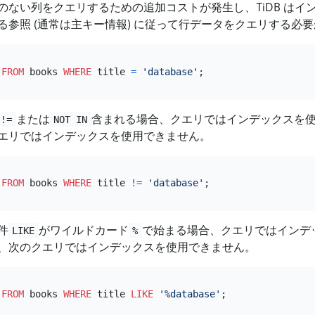
のない列をクエリするための追加コストが発生し、TiDB はイ
る参照 (通常は主キー情報) に従って行データをクエリする必
FROM
 books 
WHERE
 title 
=
'database'
または
含まれる場合、クエリではインデックスを
!=
NOT IN
エリではインデックスを使用できません。
FROM
 books 
WHERE
 title 
!=
'database'
件
がワイルドカード
で始まる場合、クエリではインデ
LIKE
%
、次のクエリではインデックスを使用できません。
FROM
 books 
WHERE
 title 
LIKE
'%database'