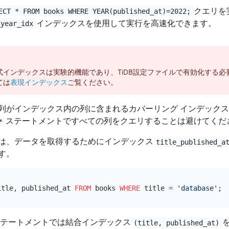
クエリを
ECT * FROM books WHERE YEAR(published_at)=2022;
インデックスを使用して実行を高速化できます。
_year_idx
式インデックスは実験的機能であり、TiDB設定ファイルで有効化する必
ては
表現インデックス
ご覧ください。
列がインデックス内の列に含まれるカバーリング インデック
ステートメントですべての列をクエリすることは避けてくだ
*
は、データを取得するためにインデックス
title_published_a
す。
itle, published_at 
FROM
 books 
WHERE
 title 
=
'database'
ステートメントでは結合インデックス
(title, published_at)