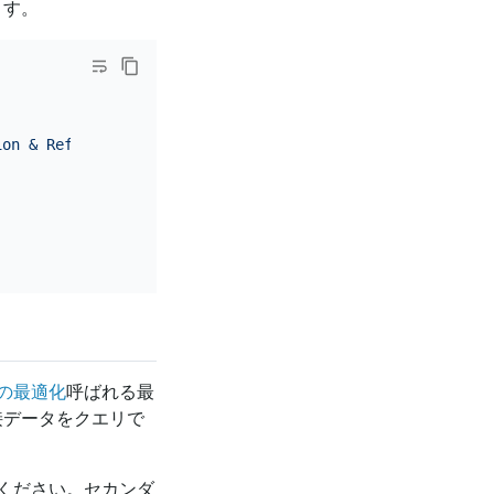
ます。
ion & Reference'
, 
'Humanities & Social Sciences'
, 
'Scien
の最適化
呼ばれる最
直接データをクエリで
ください。セカンダ