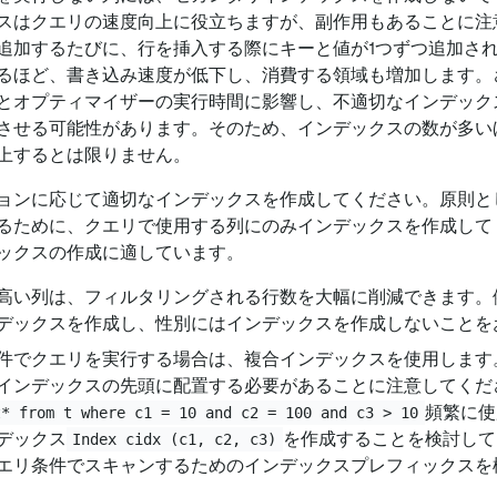
スはクエリの速度向上に役立ちますが、副作用もあることに注
追加するたびに、行を挿入する際にキーと値が1つずつ追加さ
るほど、書き込み速度が低下し、消費する領域も増加します。
とオプティマイザーの実行時間に影響し、不適切なインデック
させる可能性があります。そのため、インデックスの数が多い
上するとは限りません。
ョンに応じて適切なインデックスを作成してください。原則と
るために、クエリで使用する列にのみインデックスを作成して
ックスの作成に適しています。
高い列は、フィルタリングされる行数を大幅に削減できます。例
デックスを作成し、性別にはインデックスを作成しないことを
件でクエリを実行する場合は、複合インデックスを使用します
インデックスの先頭に配置する必要があることに注意してくだ
頻繁に使
t* from t where c1 = 10 and c2 = 100 and c3 > 10
デックス
を作成することを検討して
Index cidx (c1, c2, c3)
エリ条件でスキャンするためのインデックスプレフィックスを