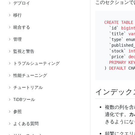
このセクションで
デプロイ
移行
CREATE TABLE
統合する
  `id` 
bigin
  `title` 
va
管理
  `type` enu
  `published
  `stock` 
in
監視と警告
  `price` 
de
PRIMARY KE
トラブルシューティング
) 
DEFAULT
 CH
性能チューニング
チュートリアル
インデック
TiDBツール
複数の列を含
参照
適化です。
カ
きるようにな
よくある質問
頻繁にクエリ