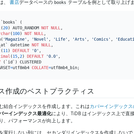
は、
書店
データベースの
テーブルを例として取り上げ
books
 `books` (

t
(
20
) AUTO_RANDOM 
NOT NULL
,

rchar
(
100
) 
NOT NULL
,

m(
'Magazine'
, 
'Novel'
, 
'Life'
, 
'Arts'
, 
'Comics'
, 
'Educat
_at` datetime 
NOT NULL
,

t
(
11
) 
DEFAULT
'0'
,

cimal
(
15
,
2
) 
DEFAULT
'0.0'
,

Y
 (`id`) CLUSTERED

ARSET
=
utf8mb4 
COLLATE
=
ス作成のベストプラクティス
む結合インデックスを作成します。これは
カバーインデックス
バーインデックス最適化
により、TiDB はインデックス上で
り、パフォーマンスが向上します。
を実行しない列には、セカンダリインデックスを作成しないで