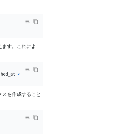
えます。これによ
shed_at 
<
'2023-01-01'
クスを作成すること