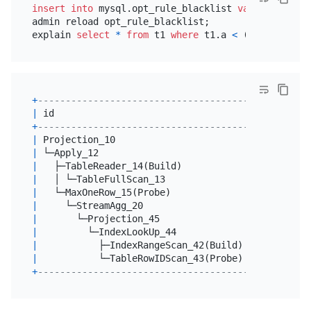
insert into
 mysql.opt_rule_blacklist 
values
("decor
admin reload opt_rule_blacklist;

explain 
select
*
from
 t1 
where
 t1.a 
<
 (
select
sum
(
+
------------------------------------------+------
|
 id                                       
|
 estRo
+
------------------------------------------+------
|
 Projection_10                            
|
10000
|
 └─Apply_12                               
|
10000
|
   ├─TableReader_14(Build)                
|
10000
|
   │ └─TableFullScan_13                   
|
10000
|
   └─MaxOneRow_15(Probe)                  
|
10000
|
     └─StreamAgg_20                       
|
10000
|
       └─Projection_45                    
|
10000
|
         └─IndexLookUp_44                 
|
10000
|
           ├─IndexRangeScan_42(Build)     
|
10000
|
           └─TableRowIDScan_43(Probe)     
|
10000
+
------------------------------------------+------