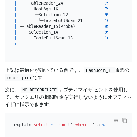
|
 │ └─TableReader_24               
|
7992.00
|
 ro
|
 │   └─HashAgg_16                 
|
7992.00
|
 co
|
 │     └─Selection_22             
|
9990.00
|
 co
|
 │       └─TableFullScan_21       
|
10000.00
|
 co
|
 └─TableReader_15(Probe)          
|
9990.00
|
 ro
|
   └─Selection_14                 
|
9990.00
|
 co
|
     └─TableFullScan_13           
|
10000.00
|
 co
+
----------------------------------+----------+---
上記は最適化が効いている例です。
通常の
HashJoin_11
です。
inner join
次に、
オプティマイザ ヒントを使用し
NO_DECORRELATE
て、サブクエリの相関解除を実行しないようにオプティマ
イザに指示できます。
explain 
select
*
from
 t1 
where
 t1.a 
<
 (
select
/*+ 