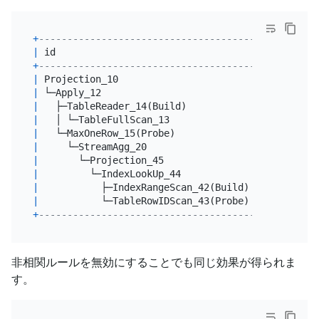
+
------------------------------------------+------
|
 id                                       
|
 estRo
+
------------------------------------------+------
|
 Projection_10                            
|
10000
|
 └─Apply_12                               
|
10000
|
   ├─TableReader_14(Build)                
|
10000
|
   │ └─TableFullScan_13                   
|
10000
|
   └─MaxOneRow_15(Probe)                  
|
10000
|
     └─StreamAgg_20                       
|
10000
|
       └─Projection_45                    
|
10000
|
         └─IndexLookUp_44                 
|
10000
|
           ├─IndexRangeScan_42(Build)     
|
10000
|
           └─TableRowIDScan_43(Probe)     
|
10000
+
------------------------------------------+------
非相関ルールを無効にすることでも同じ効果が得られま
す。