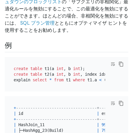
ュダウンのブロックリスト
の「サブクエリの非相関化」最
適化ルールを無効にすることで、この最適化を無効にする
ことができます。ほとんどの場合、非相関化を無効にする
には、
SQL プラン管理
とともにオプティマイザ ヒントを
使用することをお勧めします。
例
create table
 t1(a 
int
, b 
int
create table
 t2(a 
int
, b 
int
, index idx(b));

explain 
select
*
from
 t1 
where
 t1.a 
<
 (
select
sum
(
+
----------------------------------+----------+---
|
 id                               
|
 estRows  
|
 ta
+
----------------------------------+----------+---
|
 HashJoin_11                      
|
9990.00
|
 ro
|
 ├─HashAgg_23(Build)              
|
7992.00
|
 ro