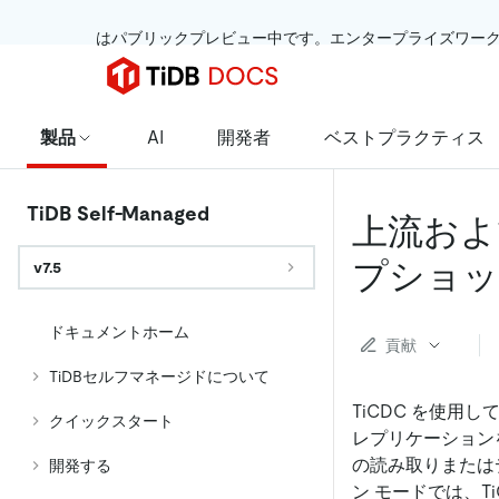
 はパブリックプレビュー中です。エンタープライズワー
製品
AI
開発者
ベストプラクティス
TiDB Self-Managed
上流およ
プショッ
v7.5
ドキュメントホーム
貢献
TiDBセルフマネージドについて
TiCDC を使用
クイックスタート
レプリケーション
の読み取りまたは
開発する
ン モードでは、T