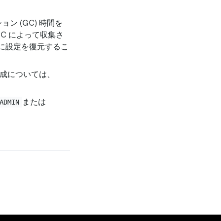
ョン (GC) 時間を
C によって収集さ
後に設定を復元するこ
成については、
または
ADMIN