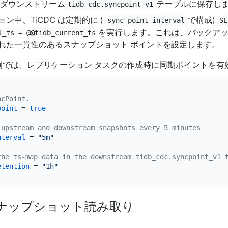
をダウンストリーム
テーブルに保存し
tidb_cdc.syncpoint_v1
ン中、TiCDC は定期的に (
で構成)
sync-point-interval
SE
を実行します。これは、バックアッ
l_ts = @@tidb_current_ts
れた一貫性のあるスナップショット ポイントを設定します。
構成例では、レプリケーション タスクの作成時に同期ポイントを
ncPoint.
point
 = 
true
 upstream and downstream snapshots every 5 minutes
nterval
 = 
"5m"
the ts-map data in the downstream tidb_cdc.syncpoint_v1 
etention
 = 
"1h"
ナップショット読み取り