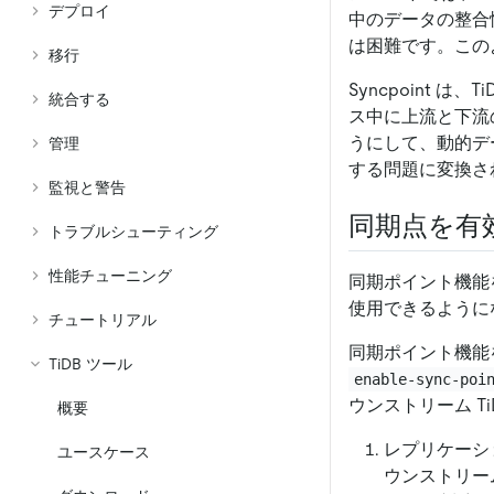
デプロイ
中のデータの整合
は困難です。このよ
移行
Syncpoint 
統合する
ス中に上流と下流
うにして、動的デ
管理
する問題に変換さ
監視と警告
同期点を有
トラブルシューティング
性能チューニング
同期ポイント機能
使用できるように
チュートリアル
同期ポイント機能を
TiDB ツール
enable-sync-poi
ウンストリーム T
概要
レプリケーショ
ユースケース
ウンストリー