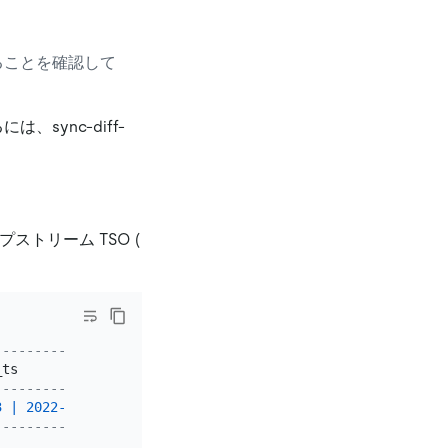
ることを確認して
sync-diff-
ストリーム TSO (
----------+---------------------+
_ts       
|
 created_at          
|
----------+---------------------+
3
|
2022
-09
-13
08
:
40
:
15
|
----------+---------------------+