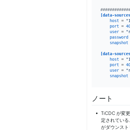
############
[data-source
host
 = 
"
port
 = 
4
user
 = 
"
password
snapshot
[data-source
host
 = 
"
port
 = 
4
user
 = 
"
snapshot
ノート
TiCDC が
定されている
がダウンスト