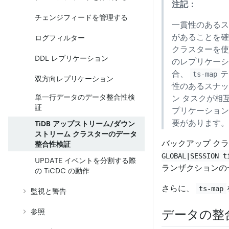
注記：
チェンジフィードを管理する
一貫性のある
があることを確
ログフィルター
クラスターを使
DDL レプリケーション
のレプリケーシ
合、
テ
ts-map
双方向レプリケーション
性のあるスナッ
単一行データのデータ整合性検
ン タスクが相
証
プリケーション
要があります。
TiDB アップストリーム/ダウン
ストリーム クラスターのデータ
バックアップ ク
整合性検証
GLOBAL|SESSION t
UPDATE イベントを分割する際
ランザクションの
の TiCDC の動作
さらに、
ts-map
監視と警告
参照
データの整