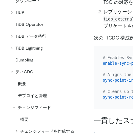
ダウンロード
TSO の対応
レプリケーショ
TiUP
tidb_externa
TiDB Operator
プリケートさ
TiDB データ移行
次の TiCDC 
TiDB Lightning
# Enables Sy
Dumpling
enable-sync-
ティCDC
# Aligns the
sync-point-i
概要
# Cleans up 
デプロイと管理
sync-point-r
チェンジフィード
一貫したス
概要
チェンジフィードを作成する