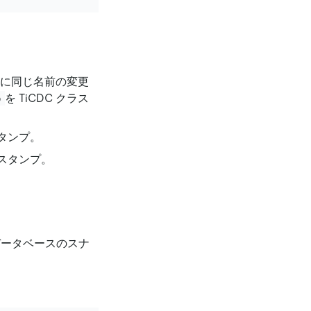
ターに同じ名前の変更
を TiCDC クラス
p
タンプ。
ムスタンプ。
データベースのスナ