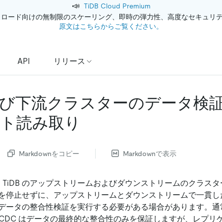
📣
TiDB Cloud Premium
クロード向けの無制限のスケーリング、即時の弾力性、高度なセキュリ
原文はこちらからご覧ください。
API
リリース
び下流クラスターのデータ検
ト読み取り
Markdownをコピー
Markdownで表示
して TiDB のアップストリームおよびダウンストリームのクラス
を停止せずに、アップストリームとダウンストリームで一貫し
データの整合性検証を実行する必要がある場合があります。通
iCDC はデータの最終的な整合性のみを保証しますが、レプリ