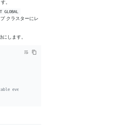
ます。
T GLOBAL 
プ クラスターにレ
有効にします。
table every hour