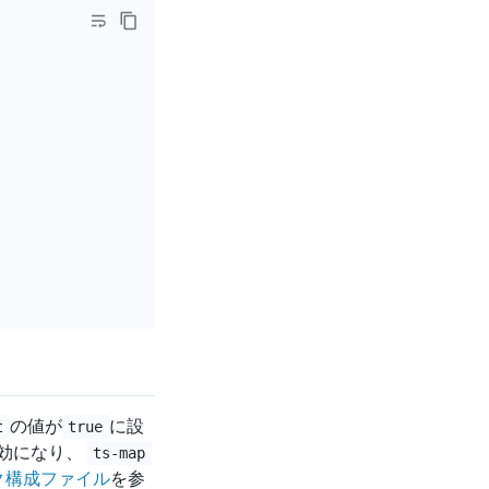
の値が
に設
t
true
効になり、
ts-map
スク構成ファイル
を参