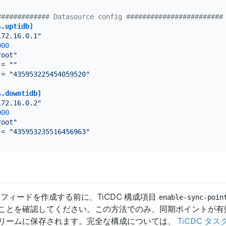
############# Datasource config ########################
s.uptidb]
172.16.0.1"
000
root"
 = 
""
 = 
"435953225454059520"
s.downtidb]
172.16.0.2"
000
root"
 = 
"435953235516456963"
変更フィードを作成する前に、TiCDC 構成項目
enable-sync-poin
ことを確認してください。この方法でのみ、同期ポイントが有
リームに保存されます。完全な構成については、
TiCDC タ