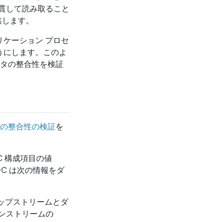
貫して読み取ること
提供します。
プリケーション プロセ
うにします。このよ
ータの整合性を検証
の整合性の検証
を
C 構成項目の値
CDC は次の情報をダ
アップストリームとダ
ンストリームの