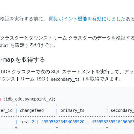
性検証を実行する前に、
同期ポイント機能を有効にしました
あ
クラスターとダウンストリーム クラスターのデータを検証するには、
を設定するだけです。
shot
-map
を取得する
TiDB クラスターで次の SQL ステートメントを実行して、アップ
ダウンストリーム TSO (
) を取得できます。
secondary_ts
m
-------+----------------+--------------------+----------
ter_id 
|
 changefeed     
|
 primary_ts         
|
 secondary
-------+----------------+--------------------+----------
|
 test
-2
|
435953225454059520
|
43595323551645696
-------+----------------+--------------------+----------