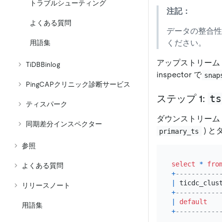
トラブルシューティング
注記：
よくある質問
データの整合
ください。
用語集
アップストリーム 
TiDBBinlog
inspector で
snap
PingCAPクリニック診断サービス
ts
ステップ 1:
ティスパーク
ダウンストリーム 
同期差分インスペクター
) と
primary_ts
参照
select
*
fro
よくある質問
+
-----------
|
 ticdc_clus
リリースノート
+
-----------
|
default
用語集
+
-----------