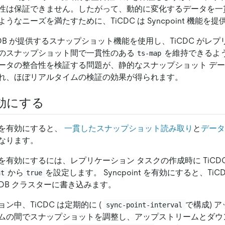
性は保証できません。したがって、動的に変化するデータを一
うなニーズを満たすために、TiCDC は Syncpoint 機能を
は、TiDB が提供するスナップショット機能を使用し、TiCDC がレ
のスナップショット間で一貫性のある
を維持できるよ
ts-map
ータの整合性を検証する問題が、静的なスナップショット デ
れ、ほぼリアルタイムの検証の効果が得られます。
効にする
を有効にすると、
一貫したスナップショット読み取り
と
データ
なります。
有効にするには、レプリケーション タスクの作成時に TiCD
から
を設定します。 Syncpoint を有効にすると、Ti
nt
true
iDB クラスターに書き込みます。
ン中、TiCDC は定期的に (
で構成) 
sync-point-interval
ムの間でスナップショットを調整し、アップストリームとダウ