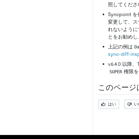
照してくださ
Syncpoin
変更して、ス
れないように
とをお勧めし
上記の例は
D
sync-diff-
v6.4.0 以降
権限を
SUPER
このページ
はい
い