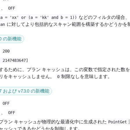
、
OFF
などのフィルタの場合、
(a = 'xx' or (a = 'kk' and b = 1))
に対してより包括的なスキャン範囲を構築するかどうかを
can
3.0 の新機能
:
200
, 2147483647]
するために、プラン キャッシュは、この変数で指定された数
リをキャッシュしません。
制限なしを意味します。
0
5.7 および v7.3.0 の新機能
:
OFF
、
OFF
プラン キャッシュが物理的な最適化中に生成された
PointGet
ャッシュできるかどうかを制御します。