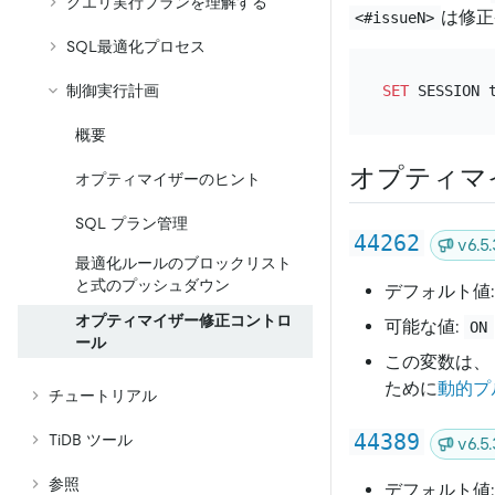
クエリ実行プランを理解する
は修正
<#issueN>
SQL最適化プロセス
制御実行計画
SET
 SESSION 
概要
オプティマ
オプティマイザーのヒント
SQL プラン管理
44262
v6.
最適化ルールのブロックリスト
と式のプッシュダウン
デフォルト値
オプティマイザー修正コントロ
可能な値:
ON
ール
この変数は、
ために
動的プ
チュートリアル
44389
TiDB ツール
v6.
参照
デフォルト値