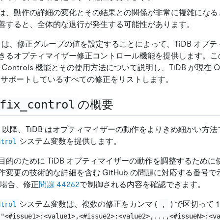
は、動作の詳細の変化とその結果との関係が非常に複雑になる
善すると、全体的な退行が発生する可能性があります。
B は、修正グループの値を設定することによって、TiDB オプ
きるオプティマイザー修正コントロール機能を提供します。こ
Fix Controls 機能とその使用方法について説明し、TiDB が現在 Opti
に対してサポートしているすべての修正をリストします。
fix_control
の概要
 v7.1.0 以降、TiDB はオプティマイザーの動作をよりきめ細かい
システム変数を提供します。
ntrol
目的のために TiDB オプティマイザーの動作を調整するため
変更の技術的な詳細を含む GitHub の問題に対応する番号
場合、修正
問題 44262
で制御される内容を確認できます。
システム変数は、複数の修正をカンマ (
) で区切って 
ntrol
,
"<#issue1>:<value1>,<#issue2>:<value2>,...,<#issueN>:<v