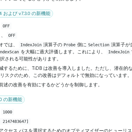
5.4 および v7.3.0 の新機能
:
OFF
、
OFF
オでは、
演算子の
側に
演算子が
IndexJoin
Probe
Selection
を大幅に過大評価します。これにより、
IndexScan
IndexJoin
選択される可能性があります。
減するために、TiDB は改善を導入しました。ただし、潜在的
 リスクのため、この改善はデフォルトで無効になっています。
前述の改善を有効にするかどうかを制御します。
4.0 の新機能
:
1000
, 2147483647]
アクセス パスを選択するためのオプティマイザーのヒューリ