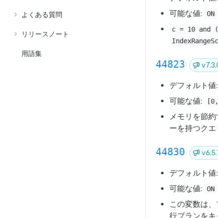
可能な値:
ON
よくある質問
c = 10 and 
リリースノート
IndexRangeS
用語集
44823
v7.
デフォルト値
可能な値:
[0
メモリを節約
ーを持つクエ
44830
v6.
デフォルト値
可能な値:
ON
この変数は、
行プランをキ