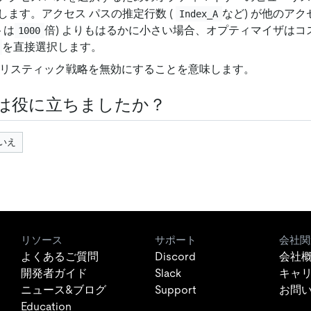
します。アクセス パスの推定行数 (
など) が他のアク
Index_A
トは
倍) よりもはるかに小さい場合、オプティマイザはコ
1000
を直接選択します。
リスティック戦略を無効にすることを意味します。
は役に立ちましたか？
いえ
リソース
サポート
会社関
よくあるご質問
Discord
会社
開発者ガイド
Slack
キャ
ニュース&ブログ
Support
お問
Education