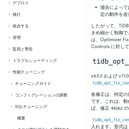
デプロイ
場合によって
定の動作を改
移行
したがって、TiD
統合する
きめ細かく制御で
管理
は、Optimizer 
Controls 
監視と警告
tidb_opt_
トラブルシューティング
性能チューニング
v6.5.3 および
tidb_opt_fix_co
チューニングガイド
各修正は、特定の
コンフィグレーションの調整
です。これは、動作
SQLチューニング
ば、修正
の
44262
概要
tidb_opt_fix_co
入れます。形式は