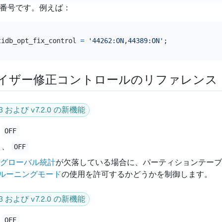
番号です。例えば：
tidb_opt_fix_control 
=
'44262:ON,44389:ON'
イザー修正コントロールのリファレンス
5.3 および v7.2.0 の新機能
:
OFF
、
OFF
グローバル統計
が欠落している場合に、パーティションテーブ
ルーニングモード
の使用を許可するかどうかを制御します。
5.3 および v7.2.0 の新機能
:
OFF