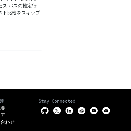
セス パスの推定行
スト比較をスキップ
連
Stay Connected
概要
リア
い合わせ