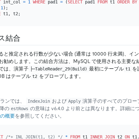
T
 int_col 
=
1
WHERE
 pad1 
=
 (
SELECT
 pad1 
FROM
 t1 
ORDER
BY
(
1
);

E
ス結合
と推定される行数が少ない場合 (通常は 10000 行未満)、
お勧めします。この結合方法は、MySQL で使用される主要な
では、演算子
最初にテーブル
を
├─TableReader_29(Build)
t1
DB はテーブル
をプローブします。
t2
プランでは、
および
演算子のすべてのプロー
IndexJoin
Apply
以降の
の意味は v6.4.0 より前とは異なります。詳細
estRows
の概要
を参照してください。
CT
/*+ INL_JOIN(t1, t2) */
*
FROM
 t1 
INNER
JOIN
 t2 
ON
 t1