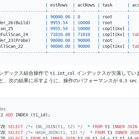
                   
|
 estRows  
|
 actRows 
|
 task      
|
 ac
-------------------+----------+---------+-----------+---
1                  
|
90000.00
|
0
|
 root      
|
der_26(Build)      
|
9955.54
|
10000
|
 root      
|
ion_25             
|
9955.54
|
10000
|
 cop[tikv] 
|
eFullScan_24       
|
71010.00
|
71010
|
 cop[tikv] 
|
ta
der_23(Probe)      
|
90000.00
|
90000
|
 root      
|
ullScan_22         
|
90000.00
|
90000
|
 cop[tikv] 
|
ta
-------------------+----------+---------+-----------+---
ンデックス結合操作で
インデックスが欠落してい
t1.int_col
と、次の結果に示すように、操作のパフォーマンスが
0.3 sec
dex
t2 
ADD
 INDEX (t1_id);

YZE 
SELECT
/*+ INL_JOIN(t1, t2) */
*
FROM
 t1 
INNER
JOIN
YZE 
SELECT
/*+ HASH_JOIN(t1, t2) */
*
FROM
 t1 
INNER
JOI
YZE 
SELECT
*
FROM
 t1 
INNER
JOIN
 t2 
ON
 t1.id 
=
 t2.t1_id 
W