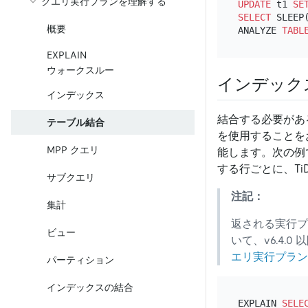
クエリ実行プランを理解する
UPDATE
 t1 
SE
SELECT
 SLEEP
概要
ANALYZE 
TABL
EXPLAIN
ウォークスルー
インデック
インデックス
結合する必要がある
テーブル結合
を使用することを
MPP クエリ
能します。次の例
する行ごとに、Ti
サブクエリ
注記：
集計
返される実行
ビュー
いて、v6.4.0 
エリ実行プラン
パーティション
インデックスの結合
EXPLAIN 
SELE