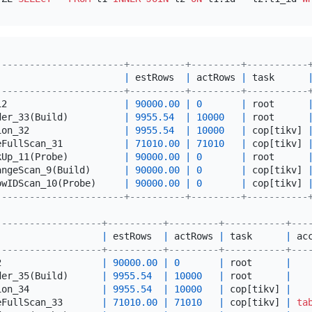
-----------------------+----------+---------+-----------
                       
|
 estRows  
|
 actRows 
|
 task      
-----------------------+----------+---------+-----------
12                     
|
90000.00
|
0
|
 root      
der_33(Build)          
|
9955.54
|
10000
|
 root      
ion_32                 
|
9955.54
|
10000
|
 cop[tikv] 
eFullScan_31           
|
71010.00
|
71010
|
 cop[tikv] 
kUp_11(Probe)          
|
90000.00
|
0
|
 root      
angeScan_9(Build)      
|
90000.00
|
0
|
 cop[tikv] 
owIDScan_10(Probe)     
|
90000.00
|
0
|
 cop[tikv] 
-----------------------+----------+---------+-----------
-------------------+----------+---------+-----------+---
                   
|
 estRows  
|
 actRows 
|
 task      
|
 ac
-------------------+----------+---------+-----------+---
2                  
|
90000.00
|
0
|
 root      
|
der_35(Build)      
|
9955.54
|
10000
|
 root      
|
ion_34             
|
9955.54
|
10000
|
 cop[tikv] 
|
eFullScan_33       
|
71010.00
|
71010
|
 cop[tikv] 
|
ta