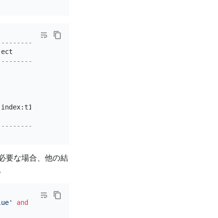
--------------------+-----------------------------------
ject                
|
 operator info                     
--------------------+-----------------------------------
|
inner
join
, 
inner
:IndexLookUp_10, 
|
 data:TableFullScan_28             
                    
|
 keep 
order
:
false
|
 index:t1_id(t1_id) 
|
range
: decided 
by
 [eq(test.t2.t1_i
                    
|
 keep 
order
:
false
--------------------+-----------------------------------
必要な場合、他の結
。
lue'
and
 t2.pad1
=
'value'