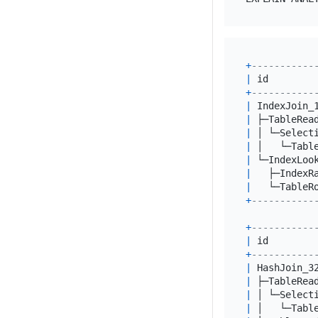
+
-----------
|
 id        
+
-----------
|
 IndexJoin_
|
 ├─TableRea
|
 │ └─Select
|
 │   └─Tabl
|
 └─IndexLoo
|
   ├─IndexR
|
   └─TableR
+
-----------
+
-----------
|
 id        
+
-----------
|
 HashJoin_3
|
 ├─TableRea
|
 │ └─Select
|
 │   └─Tabl