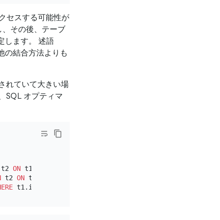
クセスする可能性が
し、その後、テーブ
定します。 述語
他の結合方法よりも
されていて大きい場
SQL オプティマ
 t2 
ON
 t1.id 
=
 t2.t1_id 
WHERE
 t1.int_col 
=
1
;

N
 t2 
ON
 t1.id 
=
 t2.t1_id 
WHERE
 t1.int_col 
=
1
;

HERE
 t1.int_col 
=
1