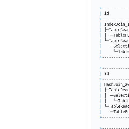
+
-----------
|
 id        
+
-----------
|
 IndexJoin_
|
 ├─TableRea
|
 │ └─TableF
|
 └─TableRea
|
   └─Select
|
     └─Tabl
+
-----------
+
-----------
|
 id        
+
-----------
|
 HashJoin_2
|
 ├─TableRea
|
 │ └─Select
|
 │   └─Tabl
|
 └─TableRea
|
   └─TableF
+
-----------
+
-----------