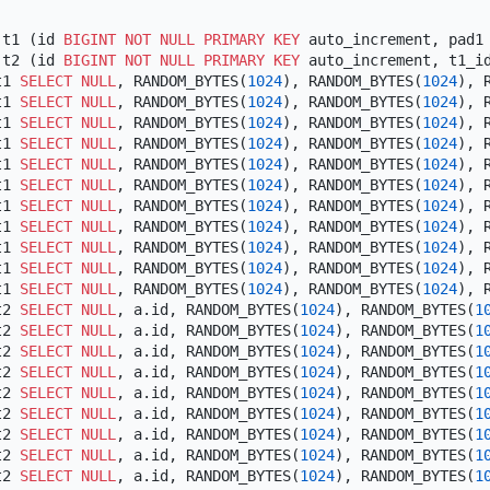
 t1 (id 
BIGINT
NOT NULL
PRIMARY KEY
 auto_increment, pad1
 t2 (id 
BIGINT
NOT NULL
PRIMARY KEY
 auto_increment, t1_i
t1 
SELECT
NULL
, RANDOM_BYTES(
1024
), RANDOM_BYTES(
1024
), 
t1 
SELECT
NULL
, RANDOM_BYTES(
1024
), RANDOM_BYTES(
1024
), 
t1 
SELECT
NULL
, RANDOM_BYTES(
1024
), RANDOM_BYTES(
1024
), 
t1 
SELECT
NULL
, RANDOM_BYTES(
1024
), RANDOM_BYTES(
1024
), 
t1 
SELECT
NULL
, RANDOM_BYTES(
1024
), RANDOM_BYTES(
1024
), 
t1 
SELECT
NULL
, RANDOM_BYTES(
1024
), RANDOM_BYTES(
1024
), 
t1 
SELECT
NULL
, RANDOM_BYTES(
1024
), RANDOM_BYTES(
1024
), 
t1 
SELECT
NULL
, RANDOM_BYTES(
1024
), RANDOM_BYTES(
1024
), 
t1 
SELECT
NULL
, RANDOM_BYTES(
1024
), RANDOM_BYTES(
1024
), 
t1 
SELECT
NULL
, RANDOM_BYTES(
1024
), RANDOM_BYTES(
1024
), 
t1 
SELECT
NULL
, RANDOM_BYTES(
1024
), RANDOM_BYTES(
1024
), 
t2 
SELECT
NULL
, a.id, RANDOM_BYTES(
1024
), RANDOM_BYTES(
1
t2 
SELECT
NULL
, a.id, RANDOM_BYTES(
1024
), RANDOM_BYTES(
1
t2 
SELECT
NULL
, a.id, RANDOM_BYTES(
1024
), RANDOM_BYTES(
1
t2 
SELECT
NULL
, a.id, RANDOM_BYTES(
1024
), RANDOM_BYTES(
1
t2 
SELECT
NULL
, a.id, RANDOM_BYTES(
1024
), RANDOM_BYTES(
1
t2 
SELECT
NULL
, a.id, RANDOM_BYTES(
1024
), RANDOM_BYTES(
1
t2 
SELECT
NULL
, a.id, RANDOM_BYTES(
1024
), RANDOM_BYTES(
1
t2 
SELECT
NULL
, a.id, RANDOM_BYTES(
1024
), RANDOM_BYTES(
1
t2 
SELECT
NULL
, a.id, RANDOM_BYTES(
1024
), RANDOM_BYTES(
1