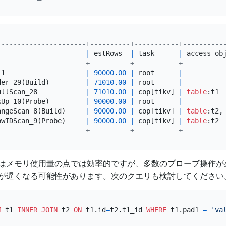
----------------------+----------+-----------+----------
                      
|
 estRows  
|
 task      
|
 access ob
----------------------+----------+-----------+----------
11                    
|
90000.00
|
 root      
|
der_29(Build)         
|
71010.00
|
 root      
|
ullScan_28            
|
71010.00
|
 cop[tikv] 
|
table
:t1 
kUp_10(Probe)         
|
90000.00
|
 root      
|
angeScan_8(Build)     
|
90000.00
|
 cop[tikv] 
|
table
:t2,
owIDScan_9(Probe)     
|
90000.00
|
 cop[tikv] 
|
table
:t2 
----------------------+----------+-----------+----------
はメモリ使用量の点では効率的ですが、多数のプローブ操作が
が遅くなる可能性があります。次のクエリも検討してください
M
 t1 
INNER
JOIN
 t2 
ON
 t1.id
=
t2.t1_id 
WHERE
 t1.pad1 
=
'va