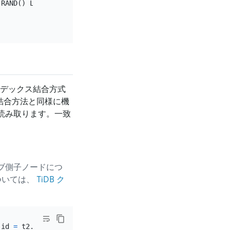
 RAND() LIMIT 
1
インデックス結合方式
結合方法と同様に機
読み取ります。一致
ブ側子ノードにつ
については、
TiDB ク
.id 
=