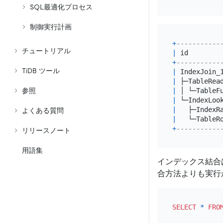
SQL最適化プロセス
制御実行計画
+
-----------
チュートリアル
|
 id        
+
-----------
TiDB ツール
|
 IndexJoin_
|
 ├─TableRea
|
 │ └─TableF
参照
|
 └─IndexLoo
|
   ├─IndexR
よくある質問
|
   └─TableR
+
-----------
リリースノート
用語集
インデックス結合
合方法よりも実行
SELECT
*
FRO