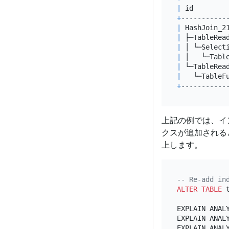
|
 id        
+
-----------
|
 HashJoin_2
|
 ├─TableRea
|
 │ └─Select
|
 │   └─Tabl
|
 └─TableRea
|
   └─TableF
+
-----------
上記の例では、イ
クスが追加される
上します。
-- Re-add in
ALTER TABLE
 
EXPLAIN ANAL
EXPLAIN ANAL
EXPLAIN ANAL