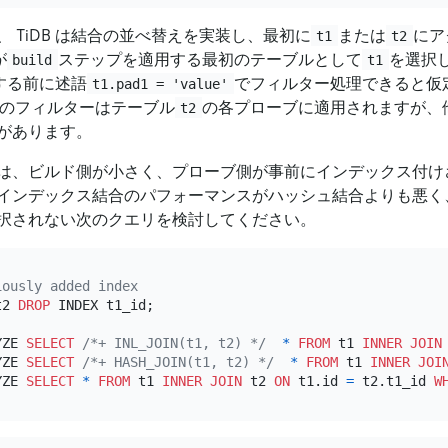
 TiDB は結合の並べ替えを実装し、最初に
または
にア
t1
t2
が
ステップを適用する最初のテーブルとして
を選択
build
t1
する前に述語
でフィルター処理できると仮
t1.pad1 = 'value'
のフィルターはテーブル
の各プローブに適用されますが、
t2
があります。
は、ビルド側が小さく、プローブ側が事前にインデックス付け
インデックス結合のパフォーマンスがハッシュ結合よりも悪く、
択されない次のクエリを検討してください。
iously added index
t2 
DROP
 INDEX t1_id;

YZE 
SELECT
/*+ INL_JOIN(t1, t2) */
*
FROM
 t1 
INNER
JOIN
YZE 
SELECT
/*+ HASH_JOIN(t1, t2) */
*
FROM
 t1 
INNER
JOI
YZE 
SELECT
*
FROM
 t1 
INNER
JOIN
 t2 
ON
 t1.id 
=
 t2.t1_id 
W