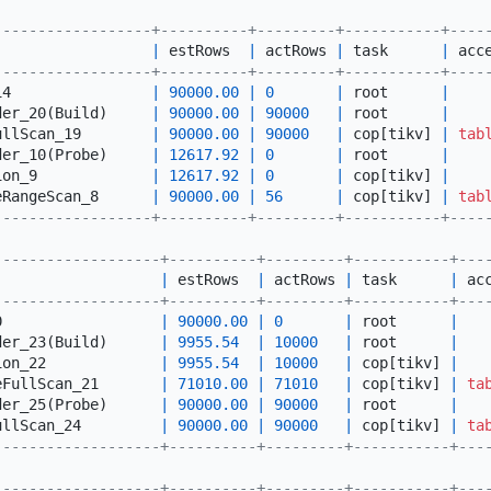
------------------+----------+---------+-----------+----
                  
|
 estRows  
|
 actRows 
|
 task      
|
 acc
------------------+----------+---------+-----------+----
14                
|
90000.00
|
0
|
 root      
|
der_20(Build)     
|
90000.00
|
90000
|
 root      
|
ullScan_19        
|
90000.00
|
90000
|
 cop[tikv] 
|
tab
der_10(Probe)     
|
12617.92
|
0
|
 root      
|
ion_9             
|
12617.92
|
0
|
 cop[tikv] 
|
eRangeScan_8      
|
90000.00
|
56
|
 cop[tikv] 
|
tab
------------------+----------+---------+-----------+----
-------------------+----------+---------+-----------+---
                   
|
 estRows  
|
 actRows 
|
 task      
|
 ac
-------------------+----------+---------+-----------+---
0                  
|
90000.00
|
0
|
 root      
|
der_23(Build)      
|
9955.54
|
10000
|
 root      
|
ion_22             
|
9955.54
|
10000
|
 cop[tikv] 
|
eFullScan_21       
|
71010.00
|
71010
|
 cop[tikv] 
|
ta
der_25(Probe)      
|
90000.00
|
90000
|
 root      
|
ullScan_24         
|
90000.00
|
90000
|
 cop[tikv] 
|
ta
-------------------+----------+---------+-----------+---
-------------------+----------+---------+-----------+---