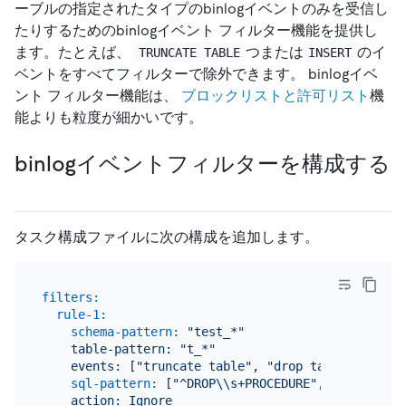
ーブルの指定されたタイプのbinlogイベントのみを受信し
たりするためのbinlogイベント フィルター機能を提供し
ます。たとえば、
つまたは
のイ
TRUNCATE TABLE
INSERT
ベントをすべてフィルターで除外できます。 binlogイベ
ント フィルター機能は、
ブロックリストと許可リスト
機
能よりも粒度が細かいです。
binlogイベントフィルターを構成する
タスク構成ファイルに次の構成を追加します。
filters:
rule-1:
schema-pattern:
"test_*"
​table-pattern:
"t_*"
​events:
 [
"truncate table"
, 
"drop table"
]

sql-pattern:
 [
"^DROP\\s+PROCEDURE"
, 
"^CREATE\\
​action:
Ignore