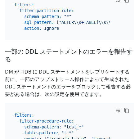
filters:
filter-partition-rule:
schema-pattern:
"*"
sql-pattern:
 [
"ALTER\\s+TABLE[\\s\\S]*ADD\\s+P
action:
Ignore
一部の DDL ステートメントのエラーを報告す
る
DM が TiDB に DDL ステートメントをレプリケートする
前に、一部のアップストリーム操作によって生成された
DDL ステートメントのエラーをブロックして報告する必
要がある場合は、次の設定を使用できます。
filters:
filter-procedure-rule:
schema-pattern:
"test_*"
table-pattern:
"t_*"
events:
 [
"truncate table"
, 
"truncate table par