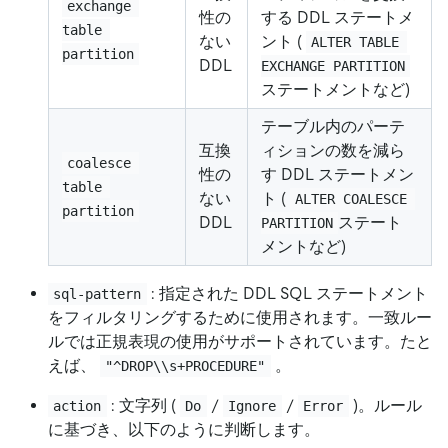
exchange 
性の
する DDL ステートメ
table 
ない
ント (
ALTER TABLE 
partition
DDL
EXCHANGE PARTITION
ステートメントなど)
テーブル内のパーテ
互換
ィションの数を減ら
coalesce 
性の
す DDL ステートメン
table 
ない
ト (
ALTER COALESCE 
partition
DDL
ステート
PARTITION
メントなど)
: 指定された DDL SQL ステートメント
sql-pattern
をフィルタリングするために使用されます。一致ルー
ルでは正規表現の使用がサポートされています。たと
えば、
。
"^DROP\\s+PROCEDURE"
: 文字列 (
/
/
)。ルール
action
Do
Ignore
Error
に基づき、以下のように判断します。