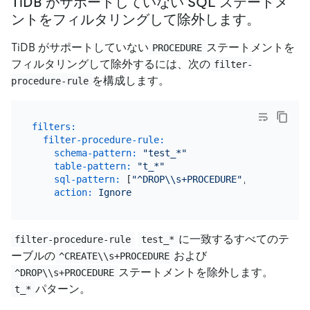
TiDB がサポートしていない SQL ステートメ
ントをフィルタリングして除外します。
TiDB がサポートしていない
ステートメントを
PROCEDURE
フィルタリングして除外するには、次の
filter-
を構成します。
procedure-rule
filters:
filter-procedure-rule:
schema-pattern:
"test_*"
table-pattern:
"t_*"
sql-pattern:
 [
"^DROP\\s+PROCEDURE"
, 
"^CREATE\\
action:
Ignore
に一致するすべてのテ
filter-procedure-rule
test_*
ーブルの
および
^CREATE\\s+PROCEDURE
ステートメントを除外します。
^DROP\\s+PROCEDURE
パターン。
t_*