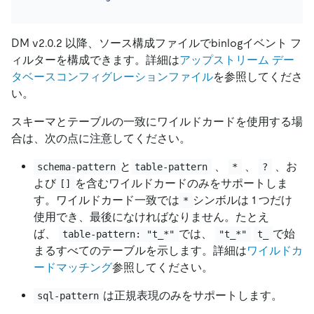
DM v2.0.2 以降、ソース構成ファイルでbinlogイベント フ
ィルターを構成できます。詳細は
アップストリーム デー
タベースコンフィグレーションファイル
を参照してくださ
い。
スキーマとテーブルの一致にワイルドカードを使用する場
合は、次の点に注意してください。
と
、
、
、お
schema-pattern
table-pattern
*
?
よび
を含むワイルドカードのみをサポートしま
[]
す。ワイルドカード一致では
シンボルは 1 つだけ
*
使用でき、最後になければなりません。たとえ
ば、
では、
で始
table-pattern: "t_*"
"t_*"
t_
まるすべてのテーブルを示します。詳細は
ワイルドカ
ードマッチング
参照してください。
は正規表現のみをサポートします。
sql-pattern