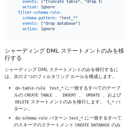
events:
 [
"truncate table"
, 
"drop table"
, 
"dele
action:
Ignore
filter-schema-rule:
schema-pattern:
"test_*"
events:
 [
"drop database"
]

action:
Ignore
シャーディング DML ステートメントのみを移
行する
シャーディング DML ステートメントのみを移行するに
は、次の 2 つのフィルタリング ルールを構成します。
に一致するすべてのテーブ
do-table-rule
test_*
ルの
、
、
、および
CREATE TABLE
INSERT
UPDATE
ステートメントのみを移行します。
パ
DELETE
t_*
ターン。
パターン
に一致するすべて
do-schema-rule
test_*
のスキーマのステートメント
のみ
CREATE DATABASE