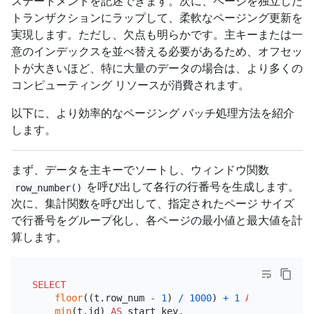
ステートメントを記述できます。次に、ページを独立した
トランザクションにラップして、柔軟なページング更新を
実現します。ただし、欠点も明らかです。主キーまたは一
意のインデックスを並べ替える必要があるため、オフセッ
トが大きいほど、特に大量のデータの場合は、より多くの
コンピューティング リソースが消費されます。
以下に、より効率的なページング バッチ処理方法を紹介
します。
まず、データを主キーでソートし、ウィンドウ関数
を呼び出して各行の行番号を生成します。
row_number()
次に、集計関数を呼び出して、指定されたページ サイズ
で行番号をグループ化し、各ページの最小値と最大値を計
算します。
SELECT
floor
((t.row_num 
-
1
) 
/
1000
) 
+
1
AS
 page_num,

min
(t.id) 
AS
 start_key,
