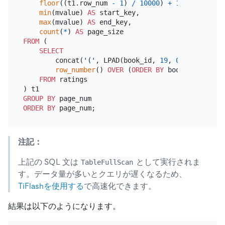
floor
((t1.row_num 
-
1
) 
/
10000
) 
+
1
AS
 page_num
min
(mvalue) 
AS
 start_key,

max
(mvalue) 
AS
 end_key,

count
(
*
) 
AS
FROM
 (

SELECT
        concat(
'('
, LPAD(book_id, 
19
, 
0
), 
','
, LPA
row_number
() 
OVER
 (
ORDER
BY
 book_id, user_
FROM
 ratings

GROUP
BY
ORDER
BY
注記：
上記の SQL 文は
として実行されま
TableFullScan
す。データ量が多いとクエリが遅くなるため、
TiFlashを使用する
で高速化できます。
結果は以下のようになります。