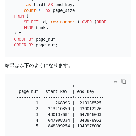
max
(t.id) 
AS
 end_key,

count
(
*
) 
AS
FROM
 (

SELECT
 id, 
row_number
() 
OVER
 (
ORDER
BY
 id) 
AS
 
FROM
 books

GROUP
BY
ORDER
BY
結果は以下のようになります。
+----------+------------+------------+-----------+

| page_num | start_key  | end_key    | page_size |

+----------+------------+------------+-----------+

|        1 |     268996 |  213168525 |      1000 |

|        2 |  213210359 |  430012226 |      1000 |

|        3 |  430137681 |  647846033 |      1000 |

|        4 |  647998334 |  848878952 |      1000 |

|        5 |  848899254 | 1040978080 |      1000 |

...
