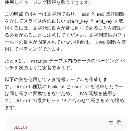
使用してページング情報を照会できます。
この時点ではキーは文字列であり、
と
集計関数
min
max
を介してスライス内の正しい
と
を取
start_key
end_key
得するには、文字列の長さが常に同じであることを確認す
る必要があることに注意してください。文字列連結のフィ
ールドの長さが固定されていない場合は、
関数を使
LPAD
用してパディングできます。
たとえば、
テーブル内のデータのページング バ
ratings
ッチを次のように実装できます。
以下の文を使用してメタ情報テーブルを作成しま
す。
種類の
と
を連結したキー
bigint
book_id
user_id
は同じ長さに変換できないため、
関数を使用し
LPAD
て、
の最大ビット 19 に合わせて長さを
で埋め
bigint
0
ます。
SELECT