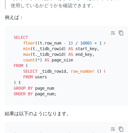
使用しているかどうかを確認できます。
例えば：
SELECT
floor
((t.row_num 
-
1
) 
/
1000
) 
+
1
AS
 page_num,

min
(t._tidb_rowid) 
AS
 start_key,

max
(t._tidb_rowid) 
AS
 end_key,

count
(
*
) 
AS
FROM
 (

SELECT
 _tidb_rowid, 
row_number
 () 
OVER
 (
ORDER
FROM
 users

GROUP
BY
ORDER
BY
結果は以下のようになります。