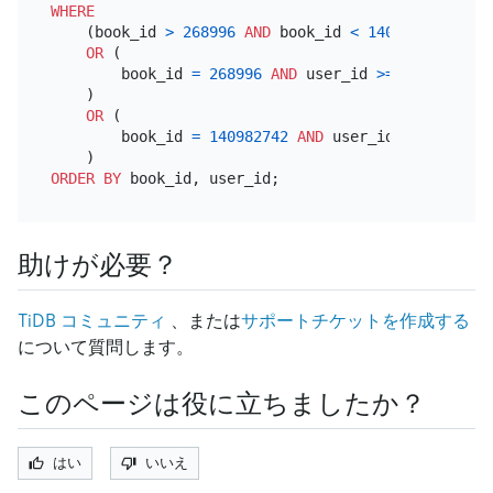
WHERE
    (book_id 
>
268996
AND
 book_id 
<
140982742
)

OR
 (

        book_id 
=
268996
AND
 user_id 
>=
92104804
    )

OR
 (

        book_id 
=
140982742
AND
 user_id 
<=
3746451
ORDER
BY
助けが必要？
TiDB コミュニティ
、または
サポートチケットを作成する
について質問します。
このページは役に立ちましたか？
はい
いいえ