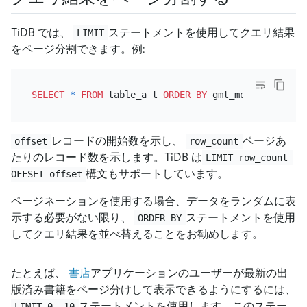
TiDB では、
ステートメントを使用してクエリ結果
LIMIT
をページ分割できます。例:
SELECT
*
FROM
 table_a t 
ORDER
BY
 gmt_modified 
DESC
レコードの開始数を示し、
ページあ
offset
row_count
たりのレコード数を示します。TiDB は
LIMIT row_count 
構文もサポートしています。
OFFSET offset
ページネーションを使用する場合、データをランダムに表
示する必要がない限り、
ステートメントを使用
ORDER BY
してクエリ結果を並べ替えることをお勧めします。
たとえば、
書店
アプリケーションのユーザーが最新の出
版済み書籍をページ分けして表示できるようにするには、
ステートメントを使用します。このステー
LIMIT 0, 10