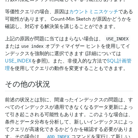
等価性クエリの場合、原因は
カウントミニスケッチ
である
可能性があります。 Count-Min Sketch が原因かどうかを
確認し、対応する解決策を講じることができます。
上記の原因が問題に当てはまらない場合は、
USE_INDEX
または
オプティマイザー ヒントを使用してイ
use index
ンデックスを強制的に選択できます (詳細については
USE_INDEX
を参照)。また、非侵入的な方法で
SQL計画管
理
を使用してクエリの動作を変更することもできます。
その他の状況
前述の状況とは別に、間違ったインデックスの問題は、す
べてのインデックスが適用できなくなるデータ更新によっ
て引き起こされる可能性もあります。このような場合は、
条件とデータ分布を分析して、新しいインデックスによっ
てクエリが高速化できるかどうかを確認する必要がありま
す。その場合は、
コマンドを実行して新しい
ADD INDEX