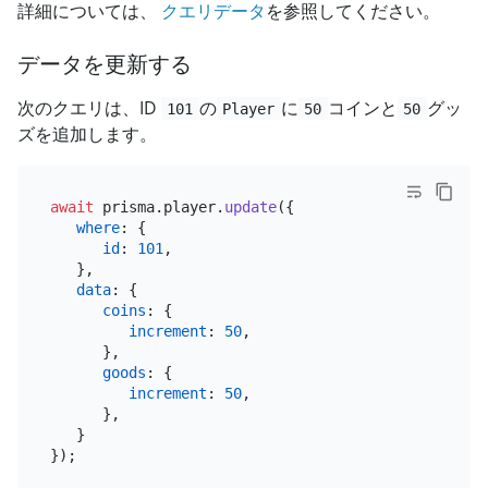
詳細については、
クエリデータ
を参照してください。
データを更新する
次のクエリは、ID
の
に
コインと
グッ
101
Player
50
50
ズを追加します。
await
 prisma.
player
.
update
({

where
: {

id
: 
101
,

   },

data
: {

coins
: {

increment
: 
50
,

      },

goods
: {

increment
: 
50
,

      },

   }
