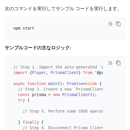
次のコマンドを実行してサンプル コードを実行します。
サンプルコードの主なロジック:
// Step 1. Import the auto-generated `@prisma/clie
import
 {
Player
, 
PrismaClient
} 
from
'@prisma/client
async
function
main
(
): 
Promise
<
void
> {

// Step 2. Create a new `PrismaClient` instance.
const
 prisma = 
new
PrismaClient
();

try
 {

// Step 3. Perform some CRUD operations with P
  } 
finally
 {

// Step 4. Disconnect Prisma Client.