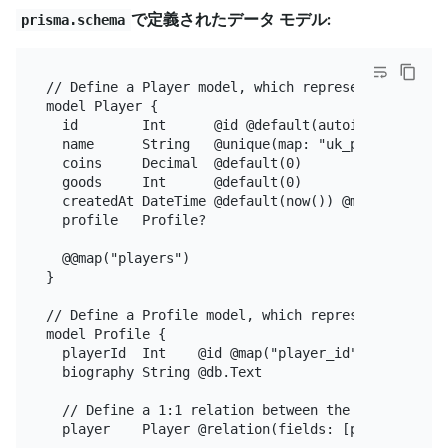
で定義されたデータ モデル:
prisma.schema
// Define a Player model, which represents the `pla
model Player {

  id        Int      @id @default(autoincrement())

  name      String   @unique(map: "uk_player_on_nam
  coins     Decimal  @default(0)

  goods     Int      @default(0)

  createdAt DateTime @default(now()) @map("created_
  profile   Profile?

  @@map("players")

}

// Define a Profile model, which represents the `pr
model Profile {

  playerId  Int    @id @map("player_id")

  biography String @db.Text

  // Define a 1:1 relation between the `Player` an
  player    Player @relation(fields: [playerId], r