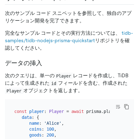
次のサンプル コード スニペットを参照して、独自のアプ
リケーション開発を完了できます。
完全なサンプル コードとその実行方法については、
tidb-
samples/tidb-nodejs-prisma-quickstart
リポジトリを確
認してください。
データの挿入
次のクエリは、単一の
レコードを作成し、TiDB
Player
によって生成された
フィールドを含む、作成された
id
オブジェクトを返します。
Player
const
player
: 
Player
 = 
await
 prisma.
player
.
create
(
data
: {

name
: 
'Alice'
,

coins
: 
100
,

goods
: 
200
,
