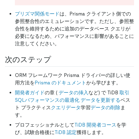
プリズマ関係モード
は、Prisma クライアント側での
参照整合性のエミュレーションです。ただし、参照整
合性を維持するために追加のデータベース クエリが
必要になるため、パフォーマンスに影響があることに
注意してください。
次のステップ
ORM フレームワーク Prisma ドライバーの詳しい使
用方法を
Prisma のドキュメント
から学びます。
開発者ガイド
の章 (
データの挿入
など) で TiDB
取引
SQLパフォーマンスの最適化
データを更新する
ベス
ト プラクティス
クエリデータ
学習
データの削除
ま
す。
プロフェッショナルとして
TiDB 開発者コース
を学
び、試験合格後に
TiDB 認定
獲得します。