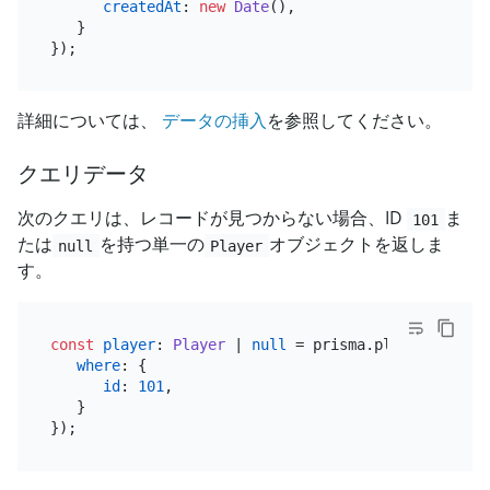
createdAt
: 
new
Date
(),

   }

詳細については、
データの挿入
を参照してください。
クエリデータ
次のクエリは、レコードが見つからない場合、ID
ま
101
たは
を持つ単一の
オブジェクトを返しま
null
Player
す。
const
player
: 
Player
 | 
null
 = prisma.
player
.
findUn
where
: {

id
: 
101
,

   }
