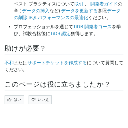
ベスト プラクティスについて
取引
、
開発者ガイド
の
章 (
データの挿入
など)
データを更新する
参照
データ
の削除
SQLパフォーマンスの最適化
ください。
プロフェッショナルを通じて
TiDB 開発者コース
を学
び、試験合格後に
TiDB 認定
獲得します。
助けが必要？
不和
または
サポートチケットを作成する
について質問して
ください。
このページは役に立ちましたか？
はい
いいえ