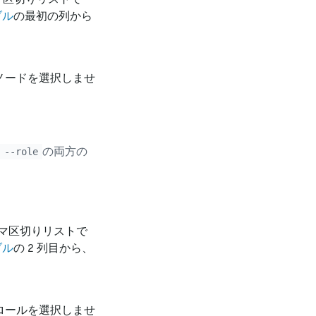
ブル
の最初の列から
るノードを選択しませ
の両方の
 --role
マ区切りリストで
ブル
の 2 列目から、
るロールを選択しませ