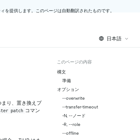
ティを提供します。このページは自動翻訳されたものです。
日本語
このページの内容
構文
準備
オプション
--overwrite
つまり、置き換えプ
--transfer-timeout
コマン
ster patch
-N, --ノード
-R, --role
--offline