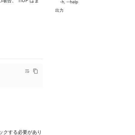
スの場合、 TiUP はま
-h, --help
出力
ックする必要があり