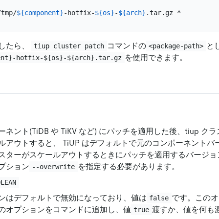
/tmp/
${component}
-hotfix-
${os}
-
${arch}
したら、
コマンドの
と
tiup cluster patch
<package-path>
を使用できます。
ent}-hotfix-${os}-${arch}.tar.gz
ネント(TiDB や TiKV など) にパッチを適用した後、tiup 
ルアウトすると、 TiUP はデフォルトで元のコンポーネント
スターがスケールアウトするときにパッチを適用するバージョ
プション
を指定する必要があります。
--overwrite
OLEAN
ンはデフォルトで無効になっており、値は
です。このオ
false
のオプションをコマンドに追加し、値
渡すか、値を何も
true