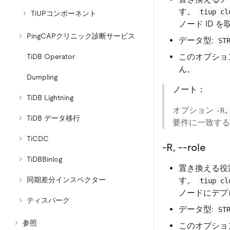
す。
tiup cl
TiUPコンポーネント
ノード ID 
PingCAPクリニック診断サービス
データ型:
ST
このオプショ
TiDB Operator
ん。
Dumpling
ノート：
TiDB Lightning
オプション
-R,
TiDB データ移行
要件に一致する
TiCDC
-R, --role
TiDBBinlog
置き換える役
同期差分インスペクター
す。
tiup cl
ノードにデプ
ティスパーク
データ型:
ST
参照
このオプショ