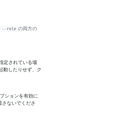
の両方の
 --role
指定されている場
再起動したりせず、ク
プションを有効に
渡さないでくださ