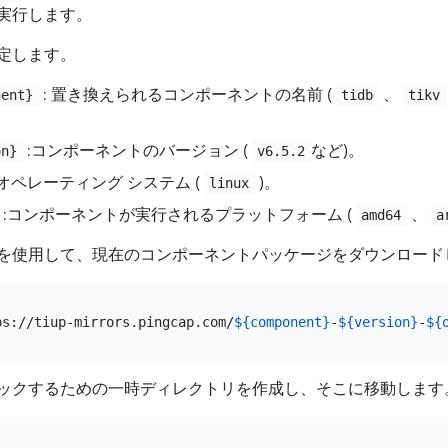
実行します。
定します。
: 置き換えられるコンポーネントの名前 (
、
nent}
tidb
tikv
:コンポーネントのバージョン (
など)。
on}
v6.5.2
 オペレーティング システム (
)。
linux
:コンポーネントが実行されるプラットフォーム (
、
amd64
a
を使用して、現在のコンポーネントパッケージをダウンロード
ps://tiup-mirrors.pingcap.com/
${component}
-
${version}
-
${
ックするための一時ディレクトリを作成し、そこに移動します