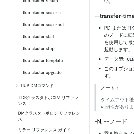
tiup cluster restart
い。
tiup cluster scale-in
--transfer-tim
tiup cluster scale-out
PD または 
のノードに転
tiup cluster start
を使用して最大
tiup cluster stop
起動します。
データ型:
UI
tiup cluster template
このオプション
tiup cluster upgrade
す。
TiUP DMコマンド
ノート：
TiDBクラスタトポロジ リファレ
タイムアウト後
ンス
可能性がありま
DMクラスタトポロジ リファレン
ス
-N, --ノード
ミラー リファレンス ガイド
置き換えるノ