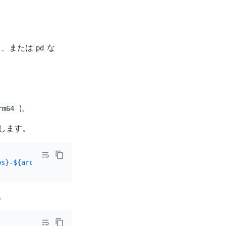
、または
な
pd
)。
rm64
します。
os}
-
${arch}
.tar.gz -O /tmp/
${component}
-
${version}
-
${os}
。