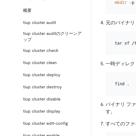
mkdir
 -p
概要
元のバイナリ
tiup cluster audit
tiup cluster auditのクリーンア
ップ
tar xf /
tiup cluster check
tiup cluster clean
一時ディレク
tiup cluster deploy
tiup cluster destroy
tiup cluster disable
バイナリ フ
す。
tiup cluster display
すべてのファ
tiup cluster edit-config
tiup cluster enable