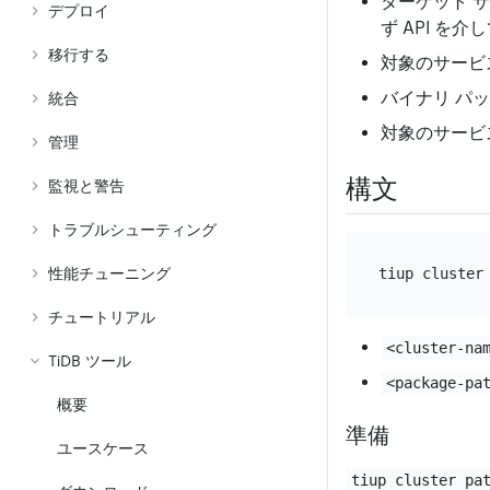
ターゲット サービ
デプロイ
ず API 
移行する
対象のサービ
バイナリ パ
統合
対象のサービ
管理
構文
監視と警告
トラブルシューティング
性能チューニング
チュートリアル
<cluster-na
TiDB ツール
<package-pa
概要
準備
ユースケース
tiup cluster pa