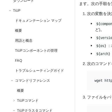
ダウンロード
ます。次の手順を
TiUP
次の変数を決
ドキュメンテーション マップ
${compo
ど)。
概要
${versi
用語と概念
:
${os}
TiUPコンポーネントの管理
${arch}
FAQ
次のコマンド
トラブルシューティングガイド
wget htt
コマンドリファレンス
概要
ファイルをパ
TiUPコマンド
TiUPクラスタコマンド