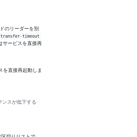
ノードのリーダーを別
-transfer-timeout
 はサービスを直接再
スを直接再起動しま
マンスが低下する
マ区切りリストで