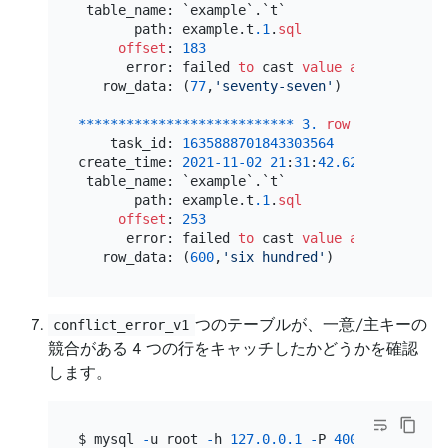
 table_name: `example`.`t`

       path: example.t
.1
.
sql
offset
: 
183
      error: failed 
to
 cast 
value
as
varchar
(
1
   row_data: (
77
,
'seventy-seven'
)

*
*
*
*
*
*
*
*
*
*
*
*
*
*
*
*
*
*
*
*
*
*
*
*
*
*
*
3.
row
*
*
*
*
*
*
*
*
*
*
*
    task_id: 
1635888701843303564
create_time: 
2021
-11
-02
21
:
31
:
42.629929
 table_name: `example`.`t`

       path: example.t
.1
.
sql
offset
: 
253
      error: failed 
to
 cast 
value
as
 tinyint(
4
   row_data: (
600
,
'six hundred'
つのテーブルが、一意/主キーの
conflict_error_v1
競合がある 4 つの行をキャッチしたかどうかを確認
します。
$ mysql 
-
u root 
-
h 
127.0
.0
.1
-
P 
4000
-
e 
'selec