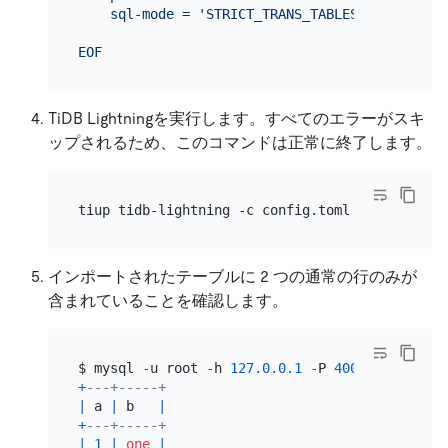
    sql-mode = 'STRICT_TRANS_TABLES,NO_ZERO_IN_
EOF
TiDB Lightningを実行します。すべてのエラーがスキ
ップされるため、このコマンドは正常に終了します。
インポートされたテーブルに 2 つの通常の行のみが
含まれていることを確認します。
$ mysql 
-
u root 
-
h 
127.0
.0
.1
-
P 
4000
-
e 
'selec
+
---+-----+
|
 a 
|
 b   
|
+
---+-----+
|
1
|
one
|