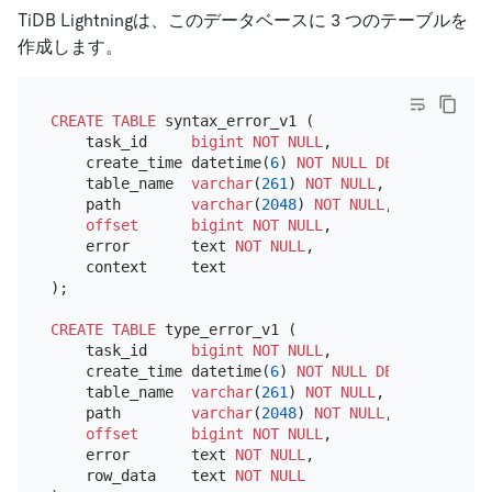
TiDB Lightningは、このデータベースに 3 つのテーブルを
作成します。
CREATE TABLE
 syntax_error_v1 (

    task_id     
bigint
NOT NULL
,

    create_time datetime(
6
) 
NOT NULL
DEFAULT
 now(
6
    table_name  
varchar
(
261
) 
NOT NULL
,

    path        
varchar
(
2048
) 
NOT NULL
,

offset
bigint
NOT NULL
,

    error       text 
NOT NULL
,

    context     text

);

CREATE TABLE
 type_error_v1 (

    task_id     
bigint
NOT NULL
,

    create_time datetime(
6
) 
NOT NULL
DEFAULT
 now(
6
    table_name  
varchar
(
261
) 
NOT NULL
,

    path        
varchar
(
2048
) 
NOT NULL
,

offset
bigint
NOT NULL
,

    error       text 
NOT NULL
,

    row_data    text 
NOT NULL