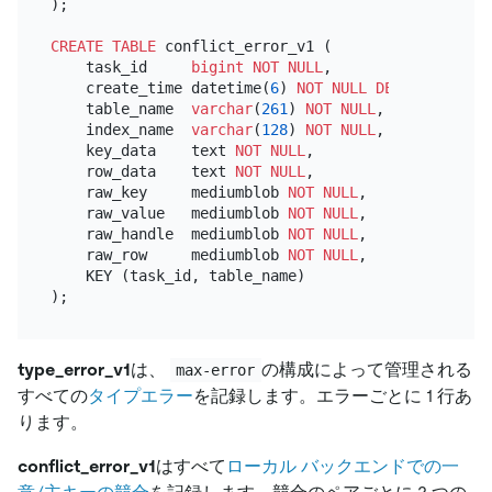
);

CREATE TABLE
 conflict_error_v1 (

    task_id     
bigint
NOT NULL
,

    create_time datetime(
6
) 
NOT NULL
DEFAULT
 now(
6
    table_name  
varchar
(
261
) 
NOT NULL
,

    index_name  
varchar
(
128
) 
NOT NULL
,

    key_data    text 
NOT NULL
,

    row_data    text 
NOT NULL
,

    raw_key     mediumblob 
NOT NULL
,

    raw_value   mediumblob 
NOT NULL
,

    raw_handle  mediumblob 
NOT NULL
,

    raw_row     mediumblob 
NOT NULL
,

    KEY (task_id, table_name)

type_error_v1
は、
の構成によって管理される
max-error
すべての
タイプエラー
を記録します。エラーごとに 1 行あ
ります。
conflict_error_v1
はすべて
ローカル バックエンドでの一