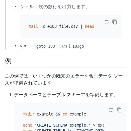
シェル、次の数行を出力します。
tail
 -c +183 file.csv | 
head
vim —
または
:goto 183
183go
例
この例では、いくつかの既知のエラーを含むデータ ソー
スが準備されています。
データベースとテーブル スキーマを準備します。
mkdir
 example && 
cd
 example

echo
'CREATE SCHEMA example;'
echo
'CREATE TABLE t(a TINYINT PRIMARY KEY, b 