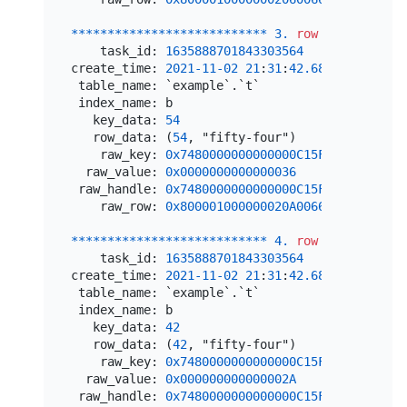
*
*
*
*
*
*
*
*
*
*
*
*
*
*
*
*
*
*
*
*
*
*
*
*
*
*
*
3.
row
*
*
*
*
*
*
*
*
*
*
*
    task_id: 
1635888701843303564
create_time: 
2021
-11
-02
21
:
31
:
42.680332
 table_name: `example`.`t`

 index_name: b

   key_data: 
54
   row_data: (
54
, "fifty-four")

    raw_key: 
0x7480000000000000C15F69800000000
  raw_value: 
0x0000000000000036
 raw_handle: 
0x7480000000000000C15F72800000000
    raw_row: 
0x800001000000020A0066696674792D6
*
*
*
*
*
*
*
*
*
*
*
*
*
*
*
*
*
*
*
*
*
*
*
*
*
*
*
4.
row
*
*
*
*
*
*
*
*
*
*
*
    task_id: 
1635888701843303564
create_time: 
2021
-11
-02
21
:
31
:
42.681073
 table_name: `example`.`t`

 index_name: b

   key_data: 
42
   row_data: (
42
, "fifty-four")

    raw_key: 
0x7480000000000000C15F69800000000
  raw_value: 
0x000000000000002A
 raw_handle: 
0x7480000000000000C15F72800000000