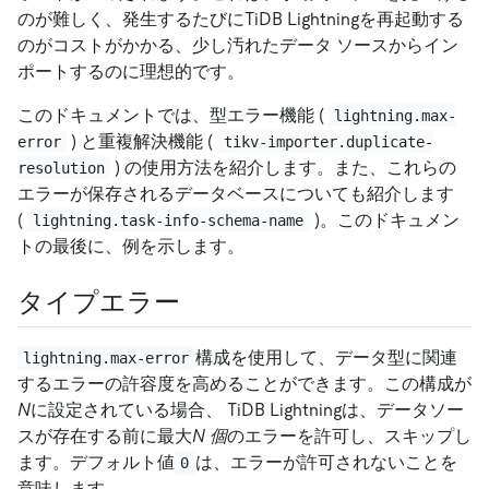
のが難しく、発生するたびにTiDB Lightningを再起動する
のがコストがかかる、少し汚れたデータ ソースからイン
ポートするのに理想的です。
このドキュメントでは、型エラー機能 (
lightning.max-
) と重複解決機能 (
error
tikv-importer.duplicate-
) の使用方法を紹介します。また、これらの
resolution
エラーが保存されるデータベースについても紹介します
(
)。このドキュメン
lightning.task-info-schema-name
トの最後に、例を示します。
タイプエラー
構成を使用して、データ型に関連
lightning.max-error
するエラーの許容度を高めることができます。この構成が
N
に設定されている場合、 TiDB Lightningは、データソー
スが存在する前に最大
N 個
のエラーを許可し、スキップし
ます。デフォルト値
は、エラーが許可されないことを
0
意味します。