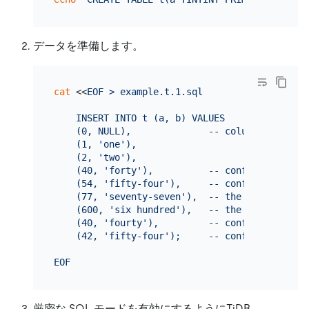
データを準備します。
cat
 <<
EOF > example.t.1.sql

    INSERT INTO t (a, b) VALUES

    (0, NULL),              -- column is NOT NU
    (1, 'one'),

    (2, 'two'),

    (40, 'forty'),          -- conflicts with t
    (54, 'fifty-four'),     -- conflicts with 
    (77, 'seventy-seven'),  -- the string is l
    (600, 'six hundred'),   -- the number overf
    (40, 'fourty'),         -- conflicts with t
    (42, 'fifty-four');     -- conflicts with 
EOF
厳密な SQL モードを有効にするようにTiDB