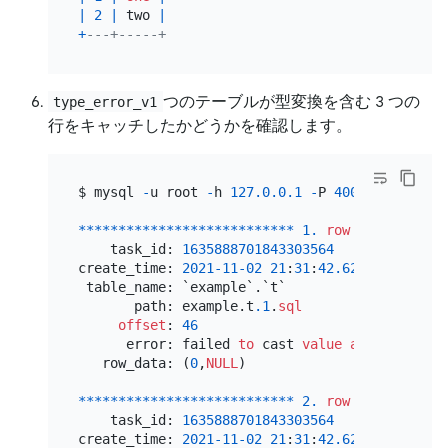
|
2
|
 two 
|
+
---+-----+
つのテーブルが型変換を含む 3 つの
type_error_v1
行をキャッチしたかどうかを確認します。
$ mysql 
-
u root 
-
h 
127.0
.0
.1
-
P 
4000
-
e 
'selec
*
*
*
*
*
*
*
*
*
*
*
*
*
*
*
*
*
*
*
*
*
*
*
*
*
*
*
1.
row
*
*
*
*
*
*
*
*
*
*
*
    task_id: 
1635888701843303564
create_time: 
2021
-11
-02
21
:
31
:
42.620090
 table_name: `example`.`t`

       path: example.t
.1
.
sql
offset
: 
46
      error: failed 
to
 cast 
value
as
varchar
(
1
   row_data: (
0
,
NULL
)

*
*
*
*
*
*
*
*
*
*
*
*
*
*
*
*
*
*
*
*
*
*
*
*
*
*
*
2.
row
*
*
*
*
*
*
*
*
*
*
*
    task_id: 
1635888701843303564
create_time: 
2021
-11
-02
21
:
31
:
42.627496