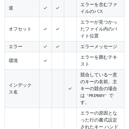
エラーを含むファ
道
✓
✓
イルのパス
エラーが見つかっ
オフセット
✓
✓
たファイル内のバ
イト位置
エラー
✓
✓
エラーメッセージ
エラーを囲むテキ
環境
✓
スト
競合している一意
のキーの名前。主
インデック
✓
キーの競合の場合
ス名
は
で
'PRIMARY'
す。
エラーの原因とな
った行の書式設定
されたキー ハンド