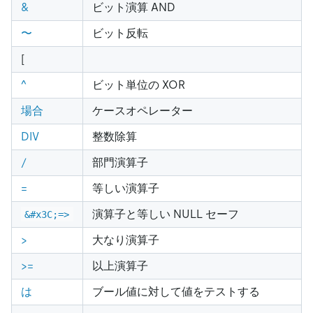
&
ビット演算 AND
〜
ビット反転
[
^
ビット単位の XOR
場合
ケースオペレーター
DIV
整数除算
/
部門演算子
=
等しい演算子
演算子と等しい NULL セーフ
&#x3C;=>
>
大なり演算子
>
=
以上演算子
は
ブール値に対して値をテストする