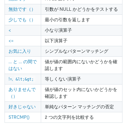
無効です（）
引数が NULL かどうかをテストする
少しでも（）
最小の引数を返します
<
小なり演算子
<
=
以下演算子
お気に入り
シンプルなパターンマッチング
... と ... の間で
値が値の範囲内にないかどうかを確
はない
認します
!=,
等しくない演算子
&lt;&gt;
ありませんで
値が値のセット内にないかどうかを
（）
確認します
好きじゃない
単純なパターン マッチングの否定
STRCMP()
2 つの文字列を比較する