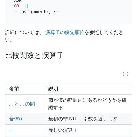
OR
, 
||
=
 (assignment), :
=
詳細については、
演算子の優先順位
を参照してくださ
い。
比較関数と演算子
名前
説明
値が値の範囲内にあるかどうかを確
... と ... の間
認する
合体()
最初の非 NULL 引数を返します
=
等しい演算子