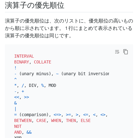
演算子の優先順位
演算子の優先順位は、次のリストに、優先順位の高いもの
から順に示されています。 1 行にまとめて表示されている
演算子の優先順位は同じです。
INTERVAL
BINARY
, 
COLLATE
!
-
 (unary minus), 
~
^
*
, 
/
, DIV, 
%
-
, 
+
<<
, 
>>
&
|
=
 (comparison), 
<=>
, 
>=
, 
>
, 
<=
, 
<
, 
<>
, 
!=
, 
IS
, 
LIK
BETWEEN
, 
CASE
, 
WHEN
, 
THEN
, 
ELSE
NOT
AND
, 
&&