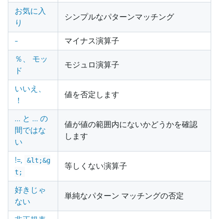
お気に入
シンプルなパターンマッチング
り
-
マイナス演算子
％、 モッ
モジュロ演算子
ド
いいえ、
値を否定します
！
... と ... の
値が値の範囲内にないかどうかを確認
間ではな
します
い
!=,
&lt;&g
等しくない演算子
t;
好きじゃ
単純なパターン マッチングの否定
ない