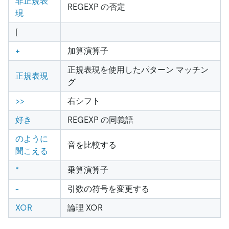
非正規表
REGEXP の否定
現
[
+
加算演算子
正規表現を使用したパターン マッチン
正規表現
グ
>
>
右シフト
好き
REGEXP の同義語
のように
音を比較する
聞こえる
*
乗算演算子
-
引数の符号を変更する
XOR
論理 XOR