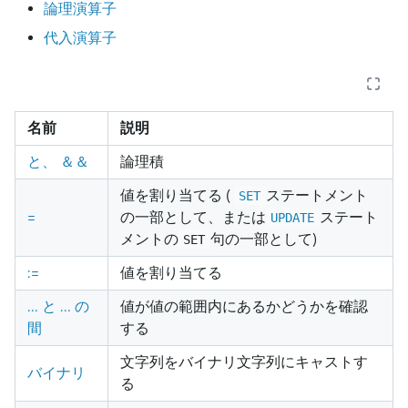
論理演算子
代入演算子
名前
説明
と、 ＆＆
論理積
値を割り当てる (
ステートメント
SET
=
の一部として、または
ステート
UPDATE
メントの
句の一部として)
SET
:=
値を割り当てる
... と ... の
値が値の範囲内にあるかどうかを確認
間
する
文字列をバイナリ文字列にキャストす
バイナリ
る