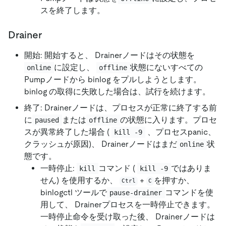
スを終了します。
Drainer
開始: 開始すると、 Drainerノードはその状態を
に設定し、
状態にないすべての
online
offline
Pumpノードから binlog をプルしようとします。
binlog の取得に失敗した場合は、試行を続けます。
終了: Drainerノードは、プロセスが正常に終了する前
に
または
の状態に入ります。プロセ
paused
offline
スが異常終了した場合 (
、プロセスpanic、
kill -9
クラッシュが原因)、 Drainerノードはまだ
状
online
態です。
一時停止:
コマンド (
ではありま
kill
kill -9
せん) を使用するか、
+
を押すか、
Ctrl
C
binlogctl ツールで
コマンドを使
pause-drainer
用して、 Drainerプロセスを一時停止できます。
一時停止命令を受け取った後、 Drainerノードは