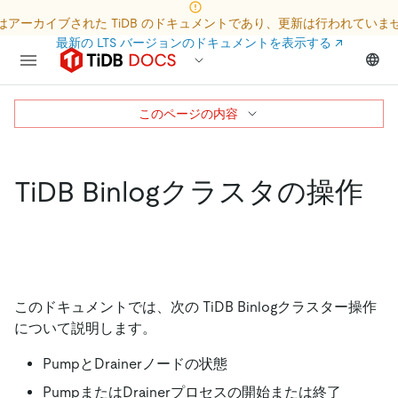
はアーカイブされた TiDB のドキュメントであり、更新は行われていま
最新の LTS バージョンのドキュメントを表示する
↗
このページの内容
TiDB Binlogクラスタの操作
このドキュメントでは、次の TiDB Binlogクラスター操作
について説明します。
PumpとDrainerノードの状態
PumpまたはDrainerプロセスの開始または終了