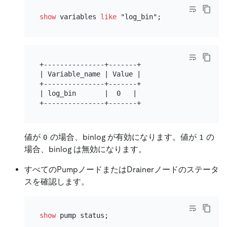
show
 variables 
like
+---------------+-------+

| Variable_name | Value |

+---------------+-------+

| log_bin       |  0   |

値が
の場合、binlog が有効になります。値が
の
0
1
場合、binlog は無効になります。
すべてのPumpノードまたはDrainerノードのステータ
スを確認します。
show