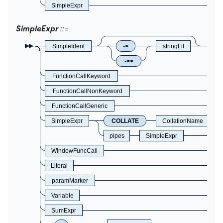
SimpleExpr
SimpleExpr
SimpleIdent
->
stringLit
->>
FunctionCallKeyword
FunctionCallNonKeyword
FunctionCallGeneric
SimpleExpr
COLLATE
CollationName
pipes
SimpleExpr
WindowFuncCall
Literal
paramMarker
Variable
SumExpr