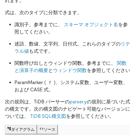
れます。
式は、次のタイプに分類できます。
識別子。参考までに、
スキーマ オブジェクト名
を参
照してください。
述語、数値、文字列、日付式。これらのタイプの
リテ
ラル値
も式です。
関数呼び出しとウィンドウ関数。参考までに、
関数
と演算子の概要
と
ウィンドウ関数
を参照してください
ParamMarker (
)、システム変数、ユーザー変数、
?
および CASE 式。
次の規則は、TiDB パーサーの
parser.y
の規則に基づいた式
の構文です。次の構文図のナビゲート可能なバージョンに
ついては、
TiDB SQL構文図
を参照してください。
ダイアグラム
ソース