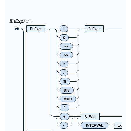
BitExpr
BitExpr
|
BitExpr
&
<<
>>
*
/
%
DIV
MOD
^
+
BitExpr
-
INTERVAL
Express