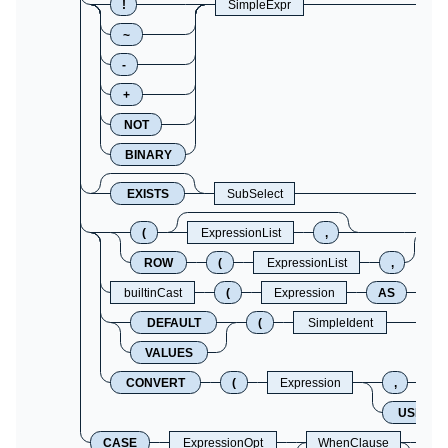
!
SimpleExpr
~
-
+
NOT
BINARY
EXISTS
SubSelect
(
ExpressionList
,
ROW
(
ExpressionList
,
builtinCast
(
Expression
AS
C
DEFAULT
(
SimpleIdent
VALUES
CONVERT
(
Expression
,
C
USING
CASE
ExpressionOpt
WhenClause