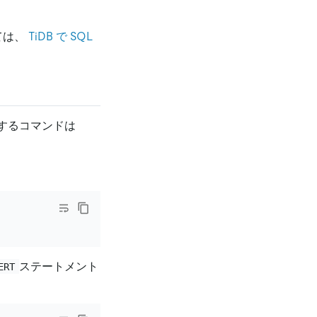
ては、
TiDB で SQL
応するコマンドは
ステートメント
ERT