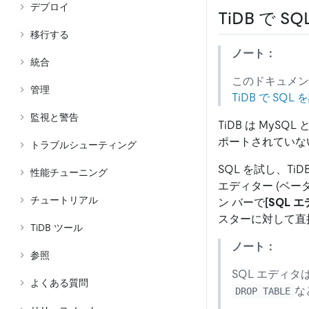
デプロイ
TiDB で S
移行する
ノート：
統合
このドキュメ
管理
TiDB で SQL
監視と警告
TiDB は My
ポートされていな
トラブルシューティング
SQL を試し、Ti
性能チューニング
エディター (ベー
チュートリアル
ン バーで
[SQL 
スターに対して直接
TiDB ツール
ノート：
参照
SQL エディ
よくある質問
な
DROP TABLE