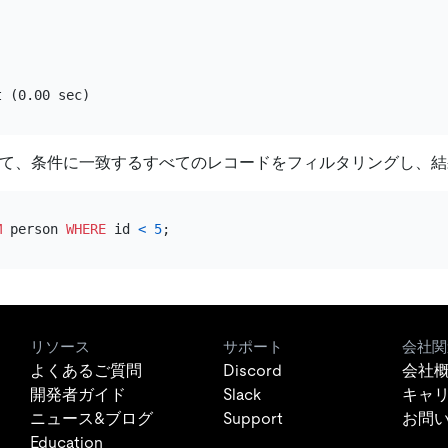
て、条件に一致するすべてのレコードをフィルタリングし、結
M
 person 
WHERE
 id 
<
5
リソース
サポート
会社関
よくあるご質問
Discord
会社
開発者ガイド
Slack
キャ
ニュース&ブログ
Support
お問
Education