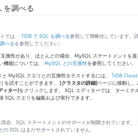
QL を調べる
ントでは、
TiDB で SQL を調べる
参照して簡略化しています。
 を調べる
を参照してください。
SQL と互換性があり、ほとんどの場合、MySQL ステートメント
い機能については、
MySQL との互換性
を参照してください。
DB と MySQL クエリとの互換性をテストするには、
TiDB Cl
タ) を試すことができます。
[クラスタの詳細]
ページに移動し、
エディター]
をクリックします。 SQL エディターでは、ターミ
 SQL クエリを編集および実行できます。
タは現在、SQL ステートメントのサポートが制限されています。
どの DDL はまだサポートされていません。