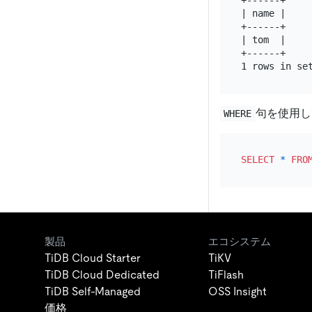
+------+

| name |

+------+

| tom  |

+------+

句を使用し
WHERE
SELECT
*
FRO
製品
エコシステム
TiDB Cloud Starter
TiKV
TiDB Cloud Dedicated
TiFlash
TiDB Self-Managed
OSS Insight
価格