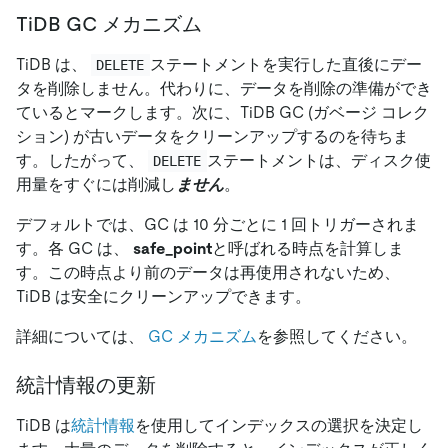
TiDB GC メカニズム
TiDB は、
ステートメントを実行した直後にデー
DELETE
タを削除しません。代わりに、データを削除の準備ができ
ているとマークします。次に、TiDB GC (ガベージ コレク
ション) が古いデータをクリーンアップするのを待ちま
す。したがって、
ステートメントは、ディスク使
DELETE
用量をすぐには削減し
ません
。
デフォルトでは、GC は 10 分ごとに 1 回トリガーされま
す。各 GC は、
safe_point
と呼ばれる時点を計算しま
す。この時点より前のデータは再使用されないため、
TiDB は安全にクリーンアップできます。
詳細については、
GC メカニズム
を参照してください。
統計情報の更新
TiDB は
統計情報
を使用してインデックスの選択を決定し