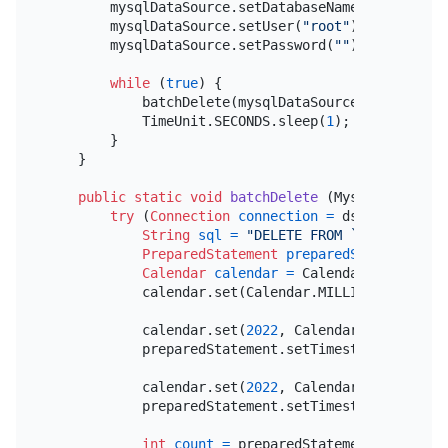
        mysqlDataSource.setDatabaseName(
"bookshop"
        mysqlDataSource.setUser(
"root"
);

        mysqlDataSource.setPassword(
""
);

while
 (
true
) {

            batchDelete(mysqlDataSource);

            TimeUnit.SECONDS.sleep(
1
);

        }

    }

public
static
void
batchDelete
(MysqlDataSourc
try
 (
Connection
connection
=
 ds.getConnect
String
sql
=
"DELETE FROM `bookshop`.`
PreparedStatement
preparedStatement
=
 
Calendar
calendar
=
 Calendar.getInstanc
            calendar.set(Calendar.MILLISECOND, 
0
);

            calendar.set(
2022
, Calendar.APRIL, 
15
,
            preparedStatement.setTimestamp(
1
, 
new
            calendar.set(
2022
, Calendar.APRIL, 
15
,
            preparedStatement.setTimestamp(
2
, 
new
int
count
=
 preparedStatement.executeUp