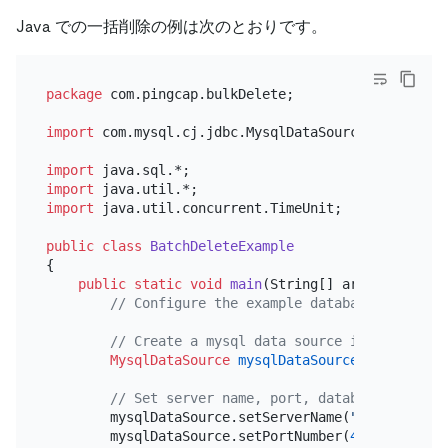
Java での一括削除の例は次のとおりです。
package
 com.pingcap.bulkDelete;

import
 com.mysql.cj.jdbc.MysqlDataSource;

import
import
import
 java.util.concurrent.TimeUnit;

public
class
BatchDeleteExample
{

public
static
void
main
(String[] args)
throws
 
// Configure the example database connecti
// Create a mysql data source instance.
MysqlDataSource
mysqlDataSource
=
new
Mysq
// Set server name, port, database name, u
        mysqlDataSource.setServerName(
"localhost"
)
        mysqlDataSource.setPortNumber(
4000
);
