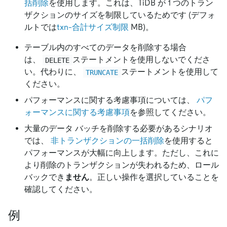
括削除
を使用します。これは、TiDB が 1 つのトラン
ザクションのサイズを制限しているためです (デフォ
ルトでは
txn-合計サイズ制限
MB)。
テーブル内のすべてのデータを削除する場合
は、
ステートメントを使用しないでくださ
DELETE
い。代わりに、
ステートメントを使用して
TRUNCATE
ください。
パフォーマンスに関する考慮事項については、
パフ
ォーマンスに関する考慮事項
を参照してください。
大量のデータ バッチを削除する必要があるシナリオ
では、
非トランザクションの一括削除
を使用すると
パフォーマンスが大幅に向上します。ただし、これに
より削除のトランザクションが失われるため、ロール
バックでき
ません
。正しい操作を選択していることを
確認してください。
例