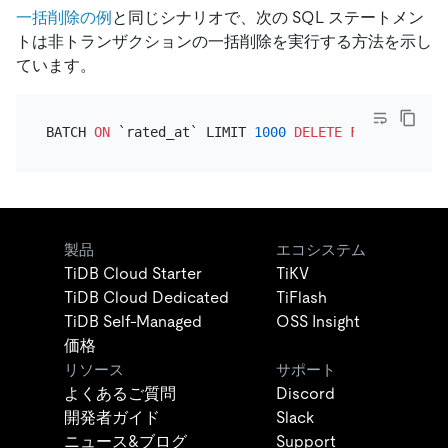
一括削除の例
と同じシナリオで、次の SQL ステートメン
トは非トランザクションの一括削除を実行する方法を示し
ています。
BATCH 
ON
 `rated_at` LIMIT 
1000
DELETE
FROM
 `rating
製品
エコシステム
TiDB Cloud Starter
TiKV
TiDB Cloud Dedicated
TiFlash
TiDB Self-Managed
OSS Insight
価格
リソース
サポート
よくあるご質問
Discord
開発者ガイド
Slack
ニュース&ブログ
Support