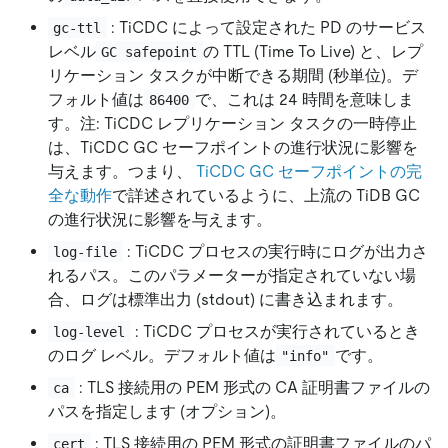
: TiCDC によって設定された PD のサービス
gc-ttl
レベル
の TTL (Time To Live) と、レプ
GC safepoint
リケーション タスクが中断できる期間 (秒単位)。デ
フォルト値は
で、これは 24 時間を意味しま
86400
す。注: TiCDC レプリケーション タスクの一時停止
は、TiCDC GC セーフポイントの進行状況に影響を
与えます。つまり、
TiCDC GC セーフポイントの完
全な動作
で詳述されているように、上流の TiDB GC
の進行状況に影響を与えます。
: TiCDC プロセスの実行時にログが出力さ
log-file
れるパス。このパラメーターが指定されていない場
合、ログは標準出力 (stdout) に書き込まれます。
: TiCDC プロセスが実行されているとき
log-level
のログ レベル。デフォルト値は
です。
"info"
: TLS 接続用の PEM 形式の CA 証明書ファイルの
ca
パスを指定します (オプション)。
: TLS 接続用の PEM 形式の証明書ファイルのパ
cert