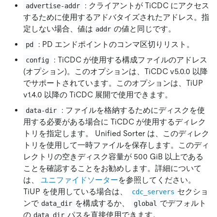
: クライアントが TiCDC にアクセス
advertise-addr
するために使用するアドバタイズされたアドレス。指
定しない場合、値は
の値と同じです。
addr
: PD エンドポイントのコンマ区切りリスト。
pd
: TiCDC が使用する構成ファイルのアドレス
config
(オプション)。このオプションは、TiCDC v5.0.0 以降
でサポートされています。このオプションは、TiUP
v1.4.0 以降の TiCDC 展開で使用できます。
: ファイルを格納するためにディスクを使
data-dir
用する必要がある場合に TiCDC が使用するディレク
トリを指定します。 Unified Sorter は、このディレク
トリを使用して一時ファイルを保存します。このディ
レクトリの空きディスク容量が 500 GiB 以上である
ことを確認することをお勧めします。詳細について
は、
ユニファイドソーター
を参照してください。
TiUP を使用している場合は、
セクショ
cdc_servers
ンで
を構成するか、
でデフォルト
data_dir
global
の
パスを直接使用できます。
data_dir