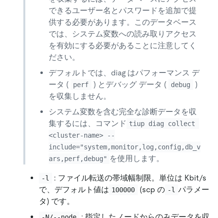
できるユーザー名とパスワードを追加で提
供する必要があります。このデータベース
では、システム変数への読み取りアクセス
を有効にする必要があることに注意してく
ださい。
デフォルトでは、diag はパフォーマンス デ
ータ (
) とデバッグ データ (
)
perf
debug
を収集しません。
システム変数を含む完全な診断データを収
集するには、コマンド
tiup diag collect 
<cluster-name> --
include="system,monitor,log,config,db_v
を使用します。
ars,perf,debug"
: ファイル転送の帯域幅制限。単位は Kbit/s
-l
で、デフォルト値は
(scp の
パラメー
100000
-l
タ) です。
: 指定したノードからのみデータを収
-N/--node