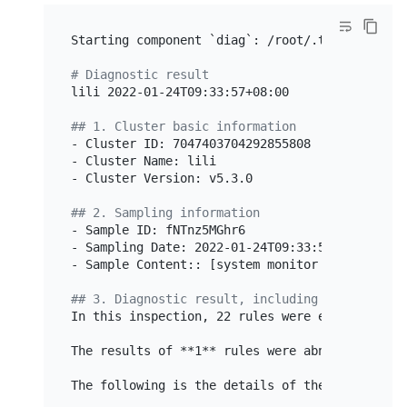
Starting component `diag`: /root/.tiup/compone
# Diagnostic result
lili 2022-01-24T09:33:57+08:00

## 1. Cluster basic information
- Cluster ID: 7047403704292855808

- Cluster Name: lili

- Cluster Version: v5.3.0

## 2. Sampling information
- Sample ID: fNTnz5MGhr6

- Sampling Date: 2022-01-24T09:33:57+08:00

- Sample Content:: [system monitor 
log
 config]

## 3. Diagnostic result, including potential c
In this inspection, 22 rules were executed.

The results of **1** rules were abnormal and n
The following is the details of the abnormaliti