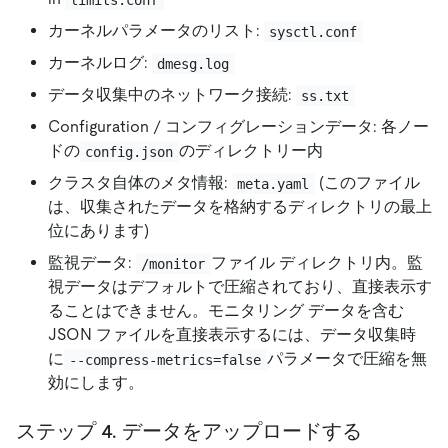
カーネルパラメータのリスト:
sysctl.conf
カーネルログ:
dmesg.log
データ収集中のネットワーク接続:
ss.txt
Configuration / コンフィグレーションデータ: 各ノー
ドの
のディレクトリー内
config.json
クラスタ自体のメタ情報:
(このファイル
meta.yaml
は、収集されたデータを格納するディレクトリの最上
位にあります)
監視データ:
ファイル ディレクトリ内。監
/monitor
視データはデフォルトで圧縮されており、直接表示す
ることはできません。モニタリング データを含む
JSON ファイルを直接表示するには、データ収集時
に
パラメータで圧縮を無
--compress-metrics=false
効にします。
ステップ 4. データをアップロードする