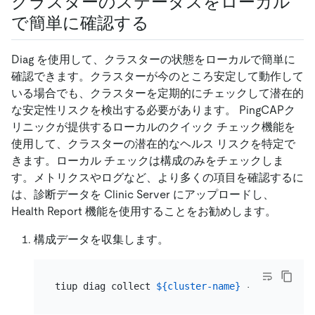
クラスターのステータスをローカル
で簡単に確認する
Diag を使用して、クラスターの状態をローカルで簡単に
確認できます。クラスターが今のところ安定して動作して
いる場合でも、クラスターを定期的にチェックして潜在的
な安定性リスクを検出する必要があります。 PingCAPク
リニックが提供するローカルのクイック チェック機能を
使用して、クラスターの潜在的なヘルス リスクを特定で
きます。ローカル チェックは構成のみをチェックしま
す。メトリクスやログなど、より多くの項目を確認するに
は、診断データを Clinic Server にアップロードし、
Health Report 機能を使用することをお勧めします。
構成データを収集します。
tiup diag collect 
${cluster-name}
 --include=
"c