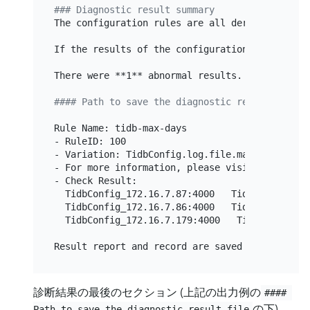
### Diagnostic result summary
The configuration rules are all derived from P
If the results of the configuration rules are 
There were **1** abnormal results.

#### Path to save the diagnostic result file
Rule Name: tidb-max-days

- RuleID: 100

- Variation: TidbConfig.log.file.max-days

- For more information, please visit: https://s
- Check Result:

  TidbConfig_172.16.7.87:4000   TidbConfig.log
  TidbConfig_172.16.7.86:4000   TidbConfig.log
  TidbConfig_172.16.7.179:4000   TidbConfig.lo
診断結果の最後のセクション (上記の出力例の
#### 
の下)
Path to save the diagnostic result file