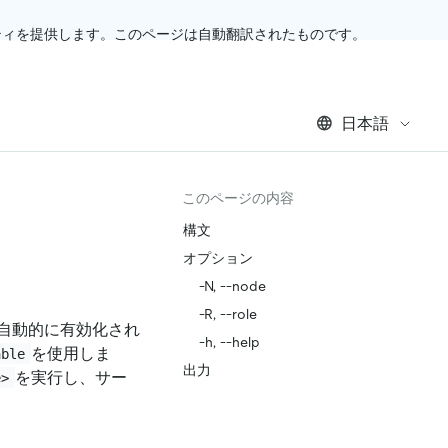
ティを提供します。このページは自動翻訳されたものです。
日本語
このページの内容
構文
オプション
-N, --node
-R, --role
自動的に有効化され
-h, --help
を使用しま
able
出力
を実行し、サー
e>