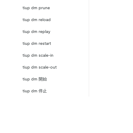
tiup dm prune
tiup dm reload
tiup dm replay
tiup dm restart
tiup dm scale-in
tiup dm scale-out
tiup dm 開始
tiup dm 停止
tiup dm template
tiup dm upgrade
製品
エコシステム
TiDBクラスタトポロジーリファレ
TiDB Cloud Starter
TiKV