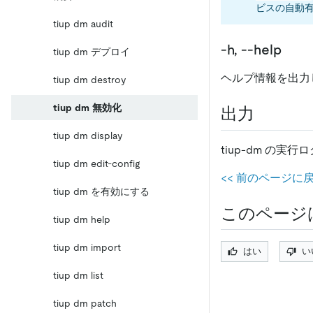
ビスの自動
tiup dm audit
-h, --help
tiup dm デプロイ
ヘルプ情報を出力
tiup dm destroy
tiup dm 無効化
出力
tiup dm display
tiup-dm の実行
tiup dm edit-config
<
<
前のページに戻る
tiup dm を有効にする
このページ
tiup dm help
tiup dm import
はい
い
tiup dm list
tiup dm patch