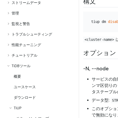
構文
ストリームデータ
管理
tiup dm 
disa
監視と警告
トラブルシューティング
<cluster-name>
性能チューニング
オプション
チュートリアル
TiDBツール
-N, --node
概要
サービスの自
ンマ区切りの
ユースケース
タステーブル
ダウンロード
データ型:
ST
TiUP
このオプショ
で無効になり