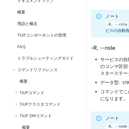
ドキュメントマップ
概要
ノート
用語と概念
-R, --role
ビスの自動
TiUPコンポーネントの管理
FAQ
-R, --role
トラブルシューティングガイド
サービスの自
のコンマ区切
コマンドリファレンス
スターステー
概要
データ型:
ST
コマンドでこ
TiUPコマンド
になります。
TiUPクラスタコマンド
TiUP DMコマンド
ノート
-N, --node
概要