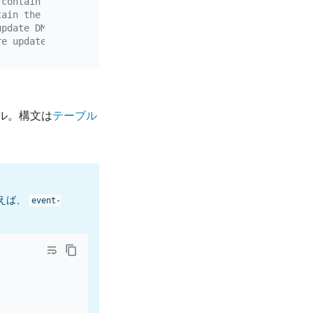
 contain the condition "name = 'john'".
tain the condition "id >= 100".
update DMLs whose old value contains "age < 18" or "name
re update DMLs whose new value contains "gender = 'male'
ル。構文は
テーブル
えば、
event-