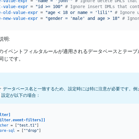
e-value-expr
 = 
"name = 'john'"
# Ignore delete DMLs that
t-value-expr
 = 
"id >= 100"
# Ignore insert DMLs that con
e-old-value-expr
 = 
"age < 18 or name = 'lili'"
# Ignore 
e-new-value-expr
 = 
"gender = 'male' and age > 18"
# Igno
説明:
このイベントフィルタルールが適用されるデータベースとテーブ
同じです。
データベース名と一致するため、設定時には特に注意が必要です。例
r
設定が以下の場合：
lter]
ilter.event-filters]]
cher
 = [
"test.t1"
ore-sql
 = [
"^drop"