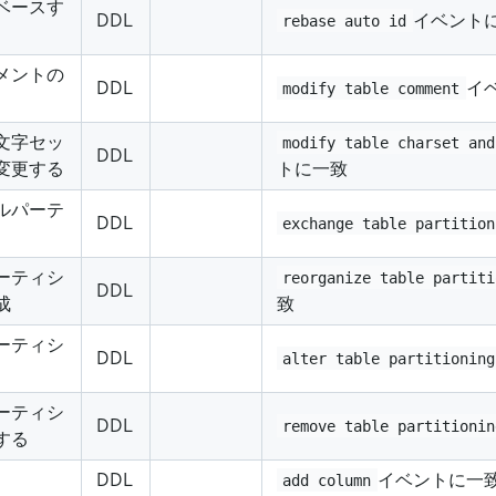
リベースす
DDL
イベント
rebase auto id
メントの
DDL
イ
modify table comment
文字セッ
modify table charset and
DDL
変更する
トに一致
ルパーテ
DDL
exchange table partition
ーティシ
reorganize table partiti
DDL
成
致
ーティシ
DDL
alter table partitioning
ーティシ
DDL
remove table partitionin
する
DDL
イベントに一
add column