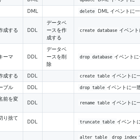
DML
DML イベントに
delete
データベ
作成する
DDL
ースを作
イベント
create database
成する
データベ
キーマ
DDL
ースを削
イベントに
drop database
除
作成する
DDL
イベントに
create table
ーブル
DDL
イベントに一
drop table
名前を変
DDL
イベントに
rename table
切り捨て
DDL
イベント
truncate table
alter table
drop index