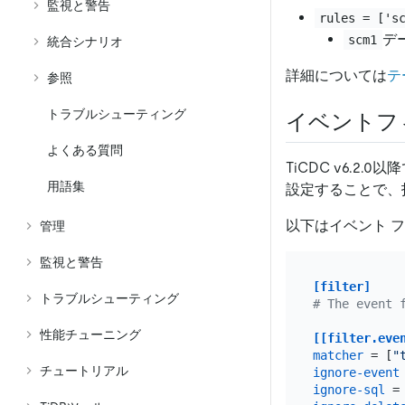
監視と警告
rules = ['s
デ
scm1
統合シナリオ
詳細については
テ
参照
トラブルシューティング
イベントフ
よくある質問
TiCDC v6.
用語集
設定することで、
以下はイベント 
管理
監視と警告
[filter]
トラブルシューティング
# The event 
性能チューニング
[[filter.eve
matcher
 = [
"
チュートリアル
ignore-event
ignore-sql
 =