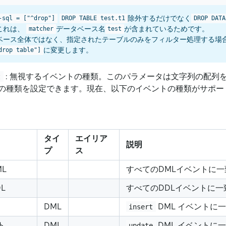
除外するだけでなく
-sql = ["^drop"]
DROP TABLE test.t1
DROP DATA
これは、
データベース名
が含まれているためです。
matcher
test
ベース全体ではなく、指定されたテーブルのみをフィルター処理する場
に変更します。
drop table"]
: 無視するイベントの種類。このパラメータは文字列の配列
t
の種類を設定できます。現在、以下のイベントの種類がサポー
タイ
エイリア
説明
プ
ス
L
すべてのDMLイベントに
L
すべてのDDLイベントに一
DML
DML イベントに
insert
ト
DML
DML イベントに
update