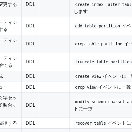
変更する
DDL
create index
alter tabl
します
ーティシ
DDL
イベ
add table partition
する
ーティシ
DDL
イ
drop table partition
ーティシ
DDL
truncate table partition
捨てる
成
DDL
イベントに一
create view
ュー
DDL
イベントに一致
drop view
文字セッ
modify schema charset an
て照合す
DDL
トに一致
回復する
DDL
イベントに
recover table