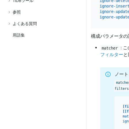
ignore-delet
TiDBツール
ignore-inser
ignore-updat
参照
ignore-updat
よくある質問
用語集
構成パラメータの
: 
matcher
フィルター
と
ノート
matche
filters
[fi
[[f
mat
ign