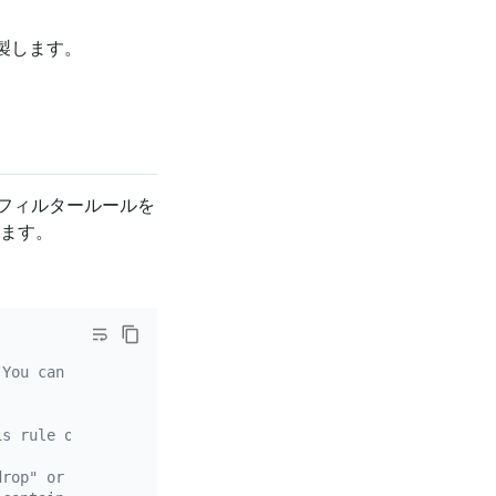
製します。
トフィルタールールを
きます。
 You can configure multiple event filters at the same ti
is rule only applies to the worker table in the test dat
drop" or contain "add column".