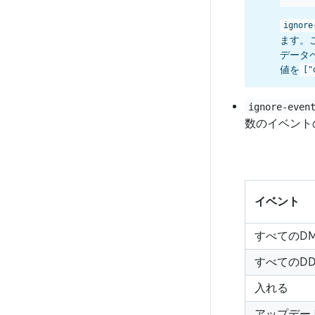
ignore
ます。
データ
値を
["
ignore-even
数のイベント
イベント
すべてのDM
すべてのDD
入れる
アップデー