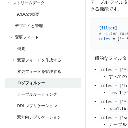
テーブル フィル
ストリームデータ
きる機能です。
TiCDCの概要
デプロイと管理
[filter]
# Filter rul
変更フィード
rules
 = [
'*.
概要
一般的なフィルタ
変更フィードを作成する
rules = ['*
変更フィードを管理する
すべての
ログフィルター
rules = ['t
デ
test1
テーブルルーティング
rules = ['*
DDLレプリケーション
scm1.tb
双方向レプリケーション
rules = ['s
テーブル