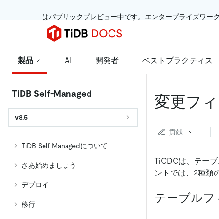
 はパブリックプレビュー中です。エンタープライズワー
製品
AI
開発者
ベストプラクティス
TiDB Self-Managed
変更フィ
v8.5
貢献
TiDB Self-Managedについて
TiCDCは、テ
さあ始めましょう
ントでは、2種類
デプロイ
テーブルフ
移行