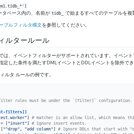
cm1.tidb_*']
ータベース内の、名前が
で始まるすべてのテーブルを複
tidb_
ーブルフィルタ構文
を参照してください。
ィルタールール
2.0以降では、イベントフィルターがサポートされています。イベン
指定した条件を満たすDMLイベントとDDLイベントを除外で
フィルタ ルールの例です。
filter rules must be under the `[filter]` configuration.
nt-filters]]
test.worker"
] 
# matcher is an allow list, which means th
 = [
"insert"
] 
# Ignore insert events.
 [
"^drop"
, 
"add column"
] 
# Ignore DDLs that start with "