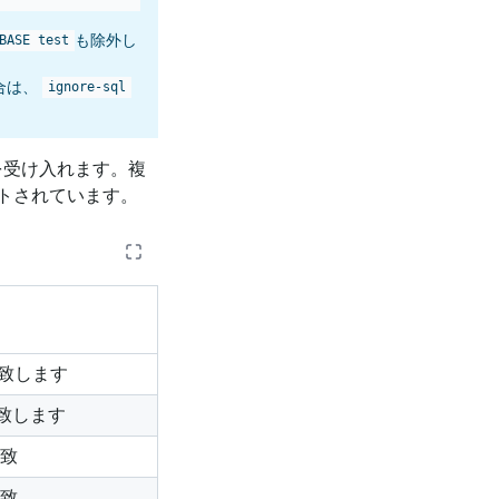
も除外し
BASE test
合は、
ignore-sql
を受け入れます。複
トされています。
一致します
致します
一致
一致