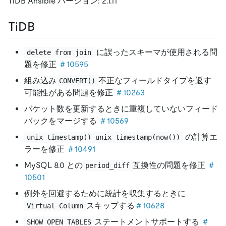
TiDB Ansible バージョン: 2.1.11
TiDB
に誤ったスキーマが使用される問
delete from join
題を修正
＃10595
組み込み
不正なフィールドタイプを返す
CONVERT()
可能性がある問題を修正
＃10263
バケット数を更新するときに重複していないフィード
バックをマージする
＃10569
の計算エ
unix_timestamp()-unix_timestamp(now())
ラーを修正
＃10491
MySQL 8.0 との
互換性の問題を修正
＃
period_diff
10501
例外を回避するために統計を収集するときに
スキップする
＃10628
Virtual Column
ステートメントサポートする
＃
SHOW OPEN TABLES