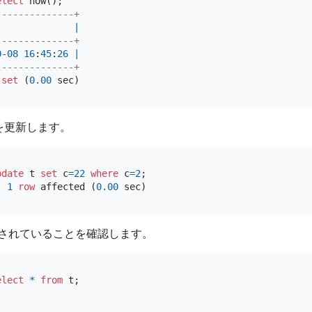
elect
--------------+
              
|
--------------+
0
-08
16
:
45
:
26
|
--------------+
set
 (
0.00
タを更新します。
pdate
 t 
set
 c
=
22
where
 c
=
2
;

, 
1
row
 affected (
0.00
されていることを確認します。
elect
*
from