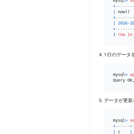
mysql
>
s
+
-------
|
 now() 
+
-------
|
2016
-1
+
-------
1
row
in
1 行のデー
mysql
>
u
Query OK
データが更新
mysql
>
s
+
------+
|
 c    
|