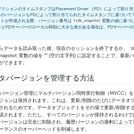
ザクションのタイムスタンプはPlacement Driver （PD）によって割
タのバージョンもPDによって割り当てられたタイムスタンプに基づいて
ットが作成される際、バージョン番号は
変数の値に基づ
tidb_snapshot
バーとPDサーバーのローカル時刻に大きな差がある場合は、PDサーバー
らデータを読み取った後、現在のセッションを終了するか、
S
変数の値を "" (空の文字列) に設定することで、最
snapshot
ができます。
データバージョンを管理する方法
タのバージョン管理にマルチバージョン同時実行制御（MVCC）
ジョンは保持されます。これは、更新/削除のたびにデータオ
されるためです。データオブジェクトをその場で更新/削除す
成されます。ただし、すべてのバージョンが保持されるわけで
バージョンは完全に削除され、履歴バージョンの過剰によって
ーマンスのオーバーヘッドを削減します。