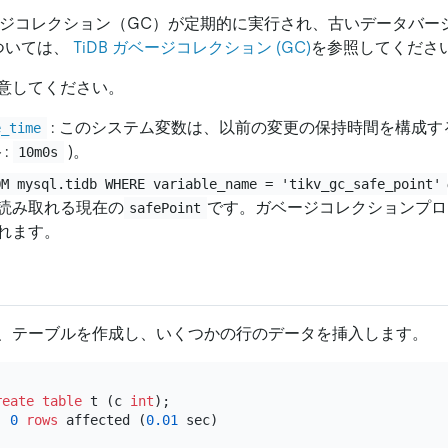
ベージコレクション（GC）が定期的に実行され、古いデータバー
ついては、
TiDB ガベージコレクション (GC)
を参照してくださ
意してください。
: このシステム変数は、以前の変更の保持時間を構成
e_time
ト:
)。
10m0s
OM mysql.tidb WHERE variable_name = 'tikv_gc_safe_point'
読み取れる現在の
です。ガベージコレクションプロ
safePoint
れます。
、テーブルを作成し、いくつかの行のデータを挿入します。
reate table
 t (c 
int
);

, 
0
rows
 affected (
0.01
 sec)
