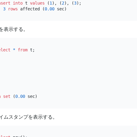
nsert into
 t 
values
 (
1
), (
2
), (
3
);

, 
3
rows
 affected (
0.00
を表示する。
elect
*
from
n
set
 (
0.00
イムスタンプを表示する。