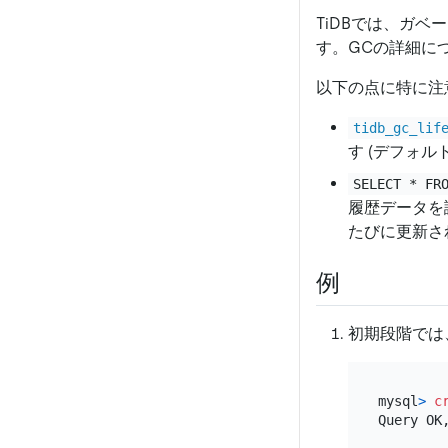
TiDBでは、ガ
す。GCの詳細に
以下の点に特に注
tidb_gc_lif
す (デフォル
SELECT * FR
履歴データを
たびに更新さ
例
初期段階では
mysql
>
c
Query OK