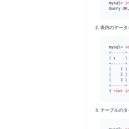
mysql
>
i
Query OK
表内のデータ
mysql
>
s
+
------+
|
 c    
|
+
------+
|
1
|
|
2
|
|
3
|
+
------+
3
rows
i
テーブルのタ