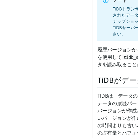
ノート
TiDBトラン
されたデー
ナップショ
TiDBサー
さい。
履歴バージョンか
を使用して
tidb_
タを読み取ること
TiDBが
TiDBは、デー
データの履歴バー
バージョンが作成
いバージョンが作
の時間よりも古い
の占有量とパフォ