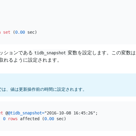
n
set
 (
0.00
ッションである
変数を設定します。この変数は
tidb_snapshot
取れるように設定されます。
では、値は更新操作前の時間に設定されます。
et
 @
@tidb_snapshot
=
"2016-10-08 16:45:26";

, 
0
rows
 affected (
0.00