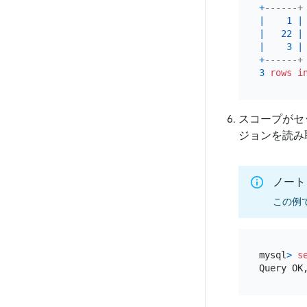
+
------+
|
1
|
|
22
|
|
3
|
+
------+
3
rows
i
スコープがセ
ジョンを読み
ノート
この例
mysql
>
s
Query OK