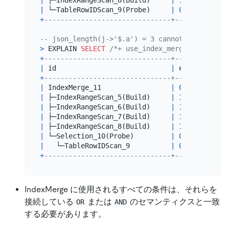
|
 └─TableRowIDScan_9(Probe)     
|
0.00
|
 co
+
-------------------------------+---------+---
-- json_length(j->'$.a') = 3 cannot be accesse
>
 EXPLAIN 
SELECT
/*+ use_index_merge(t4, mvi1)
+
-------------------------------+---------+---
|
 id                            
|
 estRows 
|
 ta
+
-------------------------------+---------+---
|
 IndexMerge_11                 
|
0.00
|
 ro
|
 ├─IndexRangeScan_5(Build)     
|
10.00
|
 co
|
 ├─IndexRangeScan_6(Build)     
|
10.00
|
 co
|
 ├─IndexRangeScan_7(Build)     
|
10.00
|
 co
|
 ├─IndexRangeScan_8(Build)     
|
10.00
|
 co
|
 └─Selection_10(Probe)         
|
0.00
|
 co
|
   └─TableRowIDScan_9          
|
0.00
|
 co
+
-------------------------------+---------+---
IndexMerge に使用されるすべての条件は、それらを
接続している
または
のセマンティクスと一致
OR
AND
する必要があります。