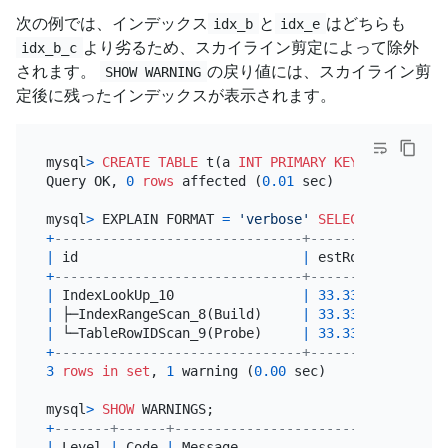
次の例では、インデックス
と
はどちらも
idx_b
idx_e
より劣るため、スカイライン剪定によって除外
idx_b_c
されます。
の戻り値には、スカイライン剪
SHOW WARNING
定後に残ったインデックスが表示されます。
mysql
>
CREATE TABLE
 t(a 
INT
PRIMARY KEY
, b 
INT
, c 
Query OK, 
0
rows
 affected (
0.01
 sec)

mysql
>
 EXPLAIN FORMAT 
=
'verbose'
SELECT
*
FROM
 t 
+
-------------------------------+---------+-------
|
 id                            
|
 estRows 
|
 estCos
+
-------------------------------+---------+-------
|
 IndexLookUp_10                
|
33.33
|
738.29
|
 ├─IndexRangeScan_8(Build)     
|
33.33
|
2370.0
|
 └─TableRowIDScan_9(Probe)     
|
33.33
|
2370.0
+
-------------------------------+---------+-------
3
rows
in
set
, 
1
 warning (
0.00
 sec)

mysql
>
SHOW
+
-------+------+----------------------------------
|
 Level 
|
 Code 
|
 Message                          