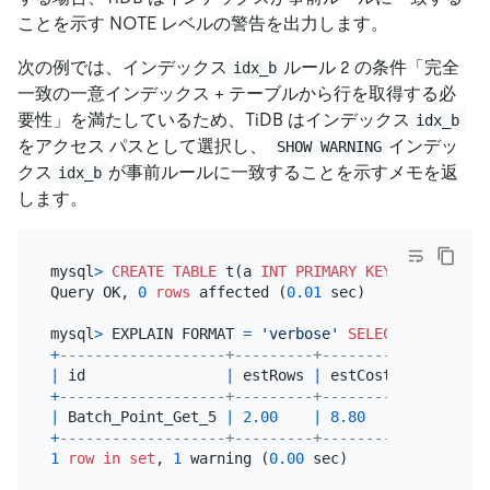
ことを示す NOTE レベルの警告を出力します。
次の例では、インデックス
ルール 2 の条件「完全
idx_b
一致の一意インデックス + テーブルから行を取得する必
要性」を満たしているため、TiDB はインデックス
idx_b
をアクセス パスとして選択し、
インデッ
SHOW WARNING
クス
が事前ルールに一致することを示すメモを返
idx_b
します。
mysql
>
CREATE TABLE
 t(a 
INT
PRIMARY KEY
, b 
INT
, c 
Query OK, 
0
rows
 affected (
0.01
 sec)

mysql
>
 EXPLAIN FORMAT 
=
'verbose'
SELECT
 b, c 
FROM
+
-------------------+---------+---------+------+--
|
 id                
|
 estRows 
|
 estCost 
|
 task 
|
 a
+
-------------------+---------+---------+------+--
|
 Batch_Point_Get_5 
|
2.00
|
8.80
|
 root 
|
t
+
-------------------+---------+---------+------+--
1
row
in
set
, 
1
 warning (
0.00
 sec)
