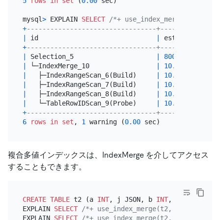
5
rows
in
set
 (
0.00
 sec)

mysql
>
 EXPLAIN 
SELECT
/*+ use_index_merge(t1, idx)
+
---------------------------------+---------+-----
|
 id                              
|
 estRows 
|
 task
+
---------------------------------+---------+-----
|
 Selection_5                     
|
8000.00
|
 root
|
 └─IndexMerge_10                 
|
10.00
|
 root
|
   ├─IndexRangeScan_6(Build)     
|
10.00
|
 cop[
|
   ├─IndexRangeScan_7(Build)     
|
10.00
|
 cop[
|
   ├─IndexRangeScan_8(Build)     
|
10.00
|
 cop[
|
   └─TableRowIDScan_9(Probe)     
|
10.00
|
 cop[
+
---------------------------------+---------+-----
6
rows
in
set
, 
1
 warning (
0.00
複合多値インデックスは、IndexMerge を介してアクセス
することもできます。
CREATE TABLE
 t2 (a 
INT
, j JSON, b 
INT
, k JSON, IND
EXPLAIN 
SELECT
/*+ use_index_merge(t2, idx) */
*
F
EXPLAIN 
SELECT
/*+ use_index_merge(t2, idx) */
*
F