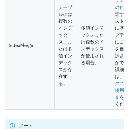
プティ
テーブ
のヒン
ルには
定する
複数の
スト見
インデ
多値インデ
に基づ
ック
ックスまた
プティ
ス、ま
は複数のイ
にこの
IndexMerge
たは多
ンデックス
を自動
値イン
が使用され
択させ
デック
る場合。
ができ
スが存
詳細に
在す
は、
イ
る。
クスマ
使用し
文
を参
くださ
ノート