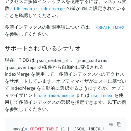
アクセスに多値インデックスを使用するには、システム変
数
の値が
に設定されている
tidb_enable_index_merge
ON
ことを確認してください。
多値インデックスの制限事項については、
CREATE INDEX
を参照してください。
サポートされているシナリオ
現在、TiDB は
、
、
json_member_of
json_contains
の条件から自動的に変換される
json_overlaps
IndexMerge を使用して、多値インデックスへのアクセス
をサポートしています。オプティマイザがコストに基づい
て IndexMerge を自動的に選択するようにするか、オプテ
ィマイザヒント
または
を使
use_index_merge
use_index
用して多値インデックスの選択を指定できます。以下の例
を参照してください。
mysql
>
CREATE TABLE
 t1 (j JSON, INDEX idx((
CAST
(j
-