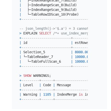
|
   ├─IndexRangeScan_7(Build)      
|
10.00
|
|
   ├─IndexRangeScan_8(Build)      
|
10.00
|
|
   ├─IndexRangeScan_9(Build)      
|
10.00
|
|
   └─TableRowIDScan_10(Probe)     
|
39.94
|
+
----------------------------------+---------+
-- json_length(j->'$.a') = 3 cannot be accesse
>
 EXPLAIN 
SELECT
/*+ use_index_merge(t4, mvi1)
+
-------------------------+----------+--------
|
 id                      
|
 estRows  
|
 task   
+
-------------------------+----------+--------
|
 Selection_5             
|
8000.00
|
 root   
|
 └─TableReader_7         
|
10000.00
|
 root   
|
   └─TableFullScan_6     
|
10000.00
|
 cop[tik
+
-------------------------+----------+--------
>
SHOW
+
---------+------+----------------------------
|
 Level   
|
 Code 
|
 Message                    
+
---------+------+----------------------------
|
 Warning 
|
1105
|
 IndexMerge 
is
 inapplicable 
+
---------+------+----------------------------