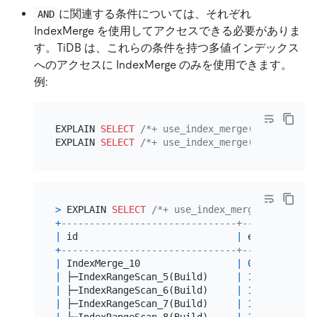
に関連する条件については、それぞれ
AND
IndexMerge を使用してアクセスできる必要がありま
す。TiDB は、これらの条件を持つ多値インデックス
へのアクセスに IndexMerge のみを使用できます。
例:
EXPLAIN 
SELECT
/*+ use_index_merge(t4, mvi1) *
EXPLAIN 
SELECT
/*+ use_index_merge(t4, mvi1) *
>
 EXPLAIN 
SELECT
/*+ use_index_merge(t4, mvi1)
+
-------------------------------+---------+---
|
 id                            
|
 estRows 
|
 ta
+
-------------------------------+---------+---
|
 IndexMerge_10                 
|
0.00
|
 ro
|
 ├─IndexRangeScan_5(Build)     
|
10.00
|
 co
|
 ├─IndexRangeScan_6(Build)     
|
10.00
|
 co
|
 ├─IndexRangeScan_7(Build)     
|
10.00
|
 co
|
 ├─IndexRangeScan_8(Build)     
|
10.00
|
 co