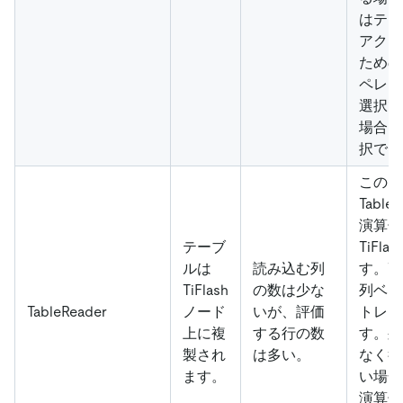
はテー
アクセ
ための
ペレー
選択で
場合に
択でき
この
TableR
演算子
テーブ
TiFla
ルは
読み込む列
す。Ti
TiFlash
の数は少な
列ベー
TableReader
ノード
いが、評価
トレー
上に複
する行の数
す。列
製され
は多い。
なく行
ます。
い場合
演算子