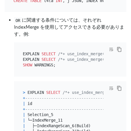
CREATE TABLE
 t4(a 
INT
, j JSON, INDEX mvi1((
CAST
(j
-
に関連する条件については、それぞれ
OR
IndexMerge を使用してアクセスできる必要がありま
す。例:
EXPLAIN 
SELECT
/*+ use_index_merge(t4, mvi1) *
EXPLAIN 
SELECT
/*+ use_index_merge(t4, mvi1) *
SHOW
>
 EXPLAIN 
SELECT
/*+ use_index_merge(t4, mvi1)
+
----------------------------------+---------+
|
 id                               
|
 estRows 
|
+
----------------------------------+---------+
|
 Selection_5                      
|
31.95
|
|
 └─IndexMerge_11                  
|
39.94
|
|
   ├─IndexRangeScan_6(Build)      
|
10.00
|