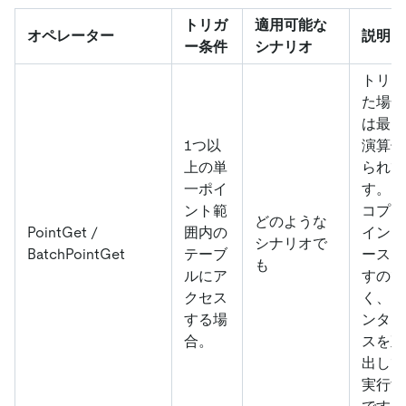
トリガ
適用可能な
オペレーター
説明
ー条件
シナリオ
トリガ
た場合
は最も
1つ以
演算子
上の単
られて
一ポイ
す。こ
ント範
コプロ
どのような
PointGet /
囲内の
インタ
シナリオで
BatchPointGet
テーブ
ースを
も
ルにア
すので
クセス
く、kv
する場
ンター
合。
スを直
出して
実行す