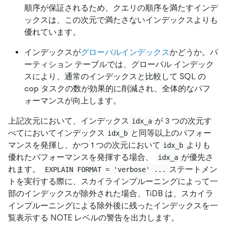
順序が保証されるため、クエリの順序を満たすインデ
ックスは、この次元で満たさないインデックスよりも
優れています。
インデックスが
グローバルインデックス
かどうか。パ
ーティション テーブルでは、グローバル インデック
スにより、通常のインデックスと比較して SQL の
cop タスクの数が効果的に削減され、全体的なパフ
ォーマンスが向上します。
上記次元において、インデックス
が 3 つの次元す
idx_a
べてにおいてインデックス
と同等以上のパフォー
idx_b
マンスを発揮し、かつ 1 つの次元において
よりも
idx_b
優れたパフォーマンスを発揮する場合、
が優先さ
idx_a
れます。
ステートメン
EXPLAIN FORMAT = 'verbose' ...
トを実行する際に、スカイラインプルーニングによって一
部のインデックスが除外された場合、TiDB は、スカイラ
インプルーニングによる除外後に残ったインデックスを一
覧表示する NOTE レベルの警告を出力します。