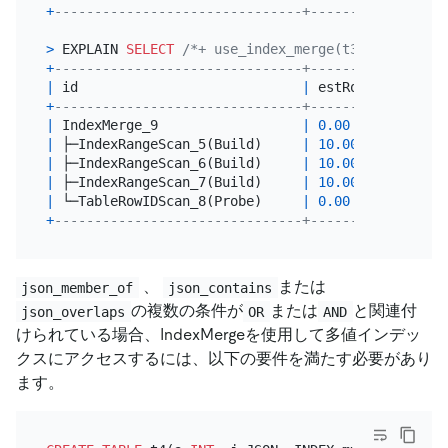
+
-------------------------------+---------+-------
>
 EXPLAIN 
SELECT
/*+ use_index_merge(t3, k1, k2, k
+
-------------------------------+---------+-------
|
 id                            
|
 estRows 
|
 task  
+
-------------------------------+---------+-------
|
 IndexMerge_9                  
|
0.00
|
 root  
|
 ├─IndexRangeScan_5(Build)     
|
10.00
|
 cop[ti
|
 ├─IndexRangeScan_6(Build)     
|
10.00
|
 cop[ti
|
 ├─IndexRangeScan_7(Build)     
|
10.00
|
 cop[ti
|
 └─TableRowIDScan_8(Probe)     
|
0.00
|
 cop[ti
+
-------------------------------+---------+-------
、
または
json_member_of
json_contains
の複数の条件が
または
と関連付
json_overlaps
OR
AND
けられている場合、IndexMergeを使用して多値インデッ
クスにアクセスするには、以下の要件を満たす必要があり
ます。