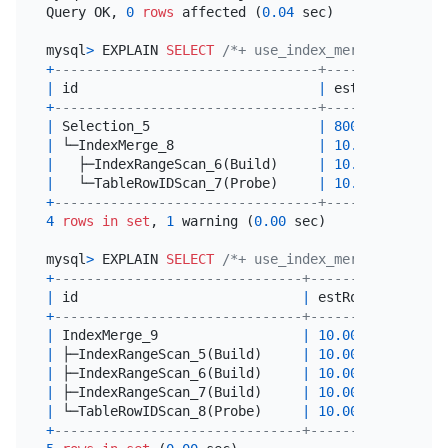
Query OK, 
0
rows
 affected (
0.04
 sec)

mysql
>
 EXPLAIN 
SELECT
/*+ use_index_merge(t1, idx)
+
---------------------------------+---------+-----
|
 id                              
|
 estRows 
|
 task
+
---------------------------------+---------+-----
|
 Selection_5                     
|
8000.00
|
 root
|
 └─IndexMerge_8                  
|
10.00
|
 root
|
   ├─IndexRangeScan_6(Build)     
|
10.00
|
 cop[
|
   └─TableRowIDScan_7(Probe)     
|
10.00
|
 cop[
+
---------------------------------+---------+-----
4
rows
in
set
, 
1
 warning (
0.00
 sec)

mysql
>
 EXPLAIN 
SELECT
/*+ use_index_merge(t1, idx)
+
-------------------------------+---------+-------
|
 id                            
|
 estRows 
|
 task  
+
-------------------------------+---------+-------
|
 IndexMerge_9                  
|
10.00
|
 root  
|
 ├─IndexRangeScan_5(Build)     
|
10.00
|
 cop[ti
|
 ├─IndexRangeScan_6(Build)     
|
10.00
|
 cop[ti
|
 ├─IndexRangeScan_7(Build)     
|
10.00
|
 cop[ti
|
 └─TableRowIDScan_8(Probe)     
|
10.00
|
 cop[ti
+
-------------------------------+---------+-------