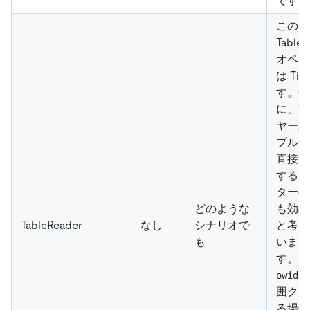
です。
この
TableR
オペレ
は Ti
す。一
に、Ti
ヤーか
ブルデ
直接ス
するオ
ターの
どのような
も効率
TableReader
なし
シナリオで
と考え
も
いま
す。
owid
囲クエ
る場合