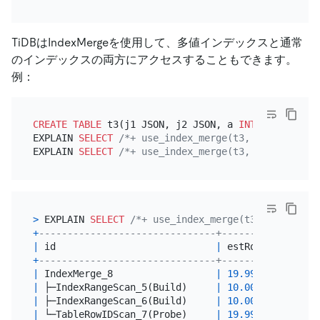
TiDBはIndexMergeを使用して、多値インデックスと通常
のインデックスの両方にアクセスすることもできます。
例：
CREATE TABLE
 t3(j1 JSON, j2 JSON, a 
INT
, INDEX k1(
EXPLAIN 
SELECT
/*+ use_index_merge(t3, k1, k2, ka)
EXPLAIN 
SELECT
/*+ use_index_merge(t3, k1, k2, ka)
>
 EXPLAIN 
SELECT
/*+ use_index_merge(t3, k1, k2, k
+
-------------------------------+---------+-------
|
 id                            
|
 estRows 
|
 task  
+
-------------------------------+---------+-------
|
 IndexMerge_8                  
|
19.99
|
 root  
|
 ├─IndexRangeScan_5(Build)     
|
10.00
|
 cop[ti
|
 ├─IndexRangeScan_6(Build)     
|
10.00
|
 cop[ti
|
 └─TableRowIDScan_7(Probe)     
|
19.99
|
 cop[ti