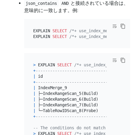
と接続されている場合は、
json_contains
AND
意味的に一致します。例:
EXPLAIN 
SELECT
/*+ use_index_merge(t4, mvi
EXPLAIN 
SELECT
/*+ use_index_merge(t4, mvi
>
 EXPLAIN 
SELECT
/*+ use_index_merge(t4, m
+
-------------------------------+---------
|
 id                            
|
 estRows 
+
-------------------------------+---------
|
 IndexMerge_9                  
|
0.00
|
 ├─IndexRangeScan_5(Build)     
|
10.00
|
 ├─IndexRangeScan_6(Build)     
|
10.00
|
 ├─IndexRangeScan_7(Build)     
|
10.00
|
 └─TableRowIDScan_8(Probe)     
|
0.00
+
-------------------------------+---------
-- The conditions do not match the semanti
>
 EXPLAIN 
SELECT
/*+ use_index_merge(t4, m