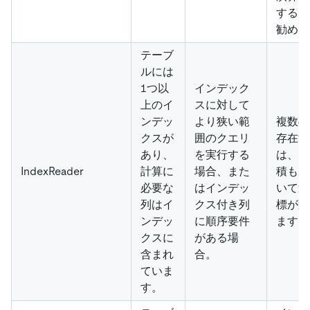
するこ
勧めし
テーブ
ルには
1つ以
インデック
上のイ
スに対して
ンデッ
より狭い範
複数の
クスが
囲のクエリ
存在す
あり、
を実行する
は、コ
IndexReader
計算に
場合、また
積もり
必要な
はインデッ
いて適
列はイ
クス付き列
標が選
ンデッ
に順序要件
ます。
クスに
がある場
含まれ
合。
ていま
す。