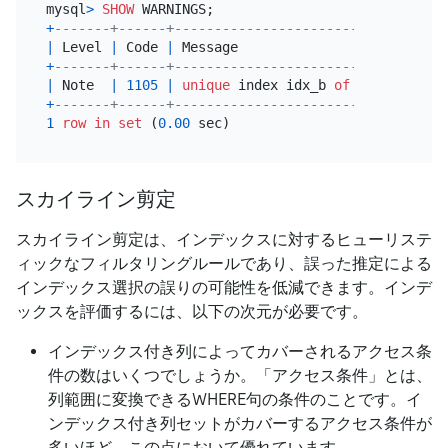
mysql
>
SHOW
+
-------+------+----------------------------------
|
 Level 
|
 Code 
|
 Message                          
+
-------+------+----------------------------------
|
 Note  
|
1105
|
unique
 index idx_b 
of
 t 
is
 select
+
-------+------+----------------------------------
1
row
in
set
 (
0.00
スカイライン剪定
スカイライン剪定は、インデックスに対するヒューリステ
ィックなフィルタリングルールであり、誤った推定による
インデックス選択の誤りの可能性を低減できます。インデ
ックスを評価するには、以下の次元が必要です。
インデックス付き列によってカバーされるアクセス条
件の数はいくつでしょうか。「アクセス条件」とは、
列範囲に変換できるWHERE句の条件のことです。イ
ンデックス付き列セットがカバーするアクセス条件が
多いほど、この点において優れています。