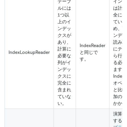
テーブ
インデ
ルには
は計算
1つ以
全にカ
上のイ
ていな
ンデッ
め、T
クスが
ンデッ
あり、
読み取
IndexReader
計算に
にテー
IndexLookupReader
と同じで
必要な
ら行を
す。
列がイ
る必要
ンデッ
ます。
クスに
Index
完全に
オペレ
含まれ
と比較
ていな
加のコ
い。
かかり
演算子
するに