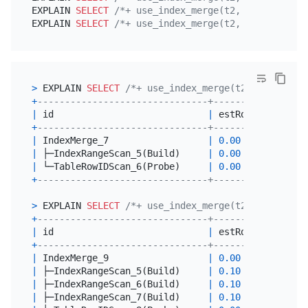
EXPLAIN 
SELECT
/*+ use_index_merge(t2, idx) */
*
F
EXPLAIN 
SELECT
/*+ use_index_merge(t2, idx, idx2) 
>
 EXPLAIN 
SELECT
/*+ use_index_merge(t2, idx) */
*
+
-------------------------------+---------+-------
|
 id                            
|
 estRows 
|
 task  
+
-------------------------------+---------+-------
|
 IndexMerge_7                  
|
0.00
|
 root  
|
 ├─IndexRangeScan_5(Build)     
|
0.00
|
 cop[ti
|
 └─TableRowIDScan_6(Probe)     
|
0.00
|
 cop[ti
+
-------------------------------+---------+-------
>
 EXPLAIN 
SELECT
/*+ use_index_merge(t2, idx) */
*
+
-------------------------------+---------+-------
|
 id                            
|
 estRows 
|
 task  
+
-------------------------------+---------+-------
|
 IndexMerge_9                  
|
0.00
|
 root  
|
 ├─IndexRangeScan_5(Build)     
|
0.10
|
 cop[ti
|
 ├─IndexRangeScan_6(Build)     
|
0.10
|
 cop[ti
|
 ├─IndexRangeScan_7(Build)     
|
0.10
|
 cop[ti